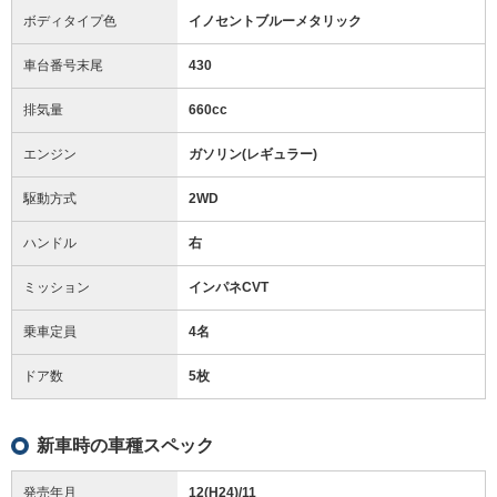
ボディタイプ色
イノセントブルーメタリック
車台番号末尾
430
排気量
660cc
エンジン
ガソリン(レギュラー)
駆動方式
2WD
ハンドル
右
ミッション
インパネCVT
乗車定員
4名
ドア数
5枚
新車時の車種スペック
発売年月
12(H24)/11