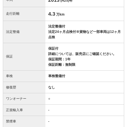
(H25)
年
4.3
走行距離
万km
法定整備付
法定整備
法定24ヶ月点検付※貨物など一部車両は12ヶ月
点検
保証付
詳細については、販売店にご確認ください。
保証
保証期間：1年
保証距離：無制限
車検
車検整備付
修復歴
なし
ワンオーナー
○
正規輸入車
-
禁煙車
-