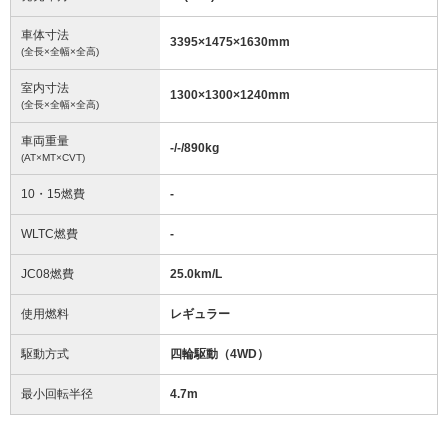
車体寸法
3395
×
1475
×
1630
mm
(全長×全幅×全高)
室内寸法
1300
×
1300
×
1240
mm
(全長×全幅×全高)
車両重量
-/-/890
kg
(AT×MT×CVT)
10・15燃費
-
WLTC燃費
-
JC08燃費
25.0km/L
使用燃料
レギュラー
駆動方式
四輪駆動（4WD）
最小回転半径
4.7
m