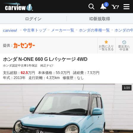
carview!
検索
通知
i
ログイン
ID新規取得
中古車トップ
メーカー一覧
ホンダの車種一覧
ホンダの
carview!
提供：
お気に入り
最近見た
一覧を見る
中古車
ホンダ N-ONE 660 G Lパッケージ 4WD
ホンダ認定中古車1年保証 純正ナビ/
支払総額：
62.5
万円
本体価格：
55.0
万円
諸経費：
7.5
万円
年式：
2013
年
走行距離：
4.3
万km
修復歴：
なし
1
/
20