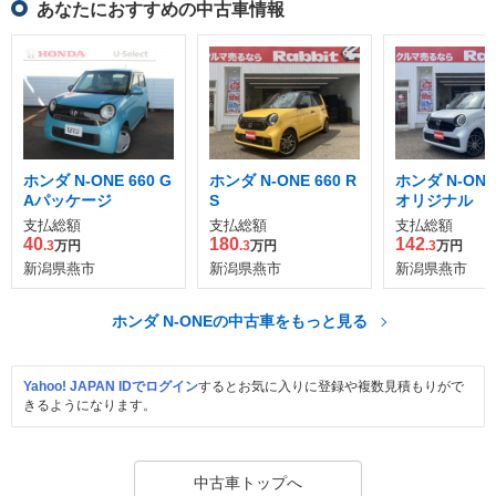
あなたにおすすめの中古車情報
ホンダ N-ONE 660 G
ホンダ N-ONE 660 R
ホンダ N-ONE
Aパッケージ
S
オリジナル
支払総額
支払総額
支払総額
40
180
142
.3
万円
.3
万円
.3
万円
新潟県燕市
新潟県燕市
新潟県燕市
ホンダ N-ONEの中古車をもっと見る
Yahoo! JAPAN IDでログイン
するとお気に入りに登録や複数見積もりがで
きるようになります。
中古車トップへ