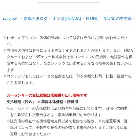
新車カタログ
ホンダ(HONDA)
N-ONEの中古車
carview!
N-ONE
※仕様・オプション・装備の詳細については各販売店にお問い合わせくださ
い。
※当情報の内容は各社により予告なく変更されることがあります。また、(株)リ
クルートおよびLINEヤフー株式会社は当コンテンツの完全性、無誤謬性を保
証するものではなく、当コンテンツに起因するいかなる損害の責も負いかね
ます。
※コンテンツもしくはデータの全部または一部を無断で転写、転載、複製する
ことを禁じます。
カーセンサーの支払総額は店頭乗り出し価格です
支払総額（税込） ＝ 車両本体価格＋諸費用
※カーセンサーの支払総額は店頭納車を前提にしています。自宅への納車
をご希望された場合などは、別途納車費用がかかります
※販売店の所在する所轄運輸支局以外で登録する際や、車の定置場所、登
録月によって、手数料や税金の額が異なる場合があります。詳しくは販
売店にお問合せください