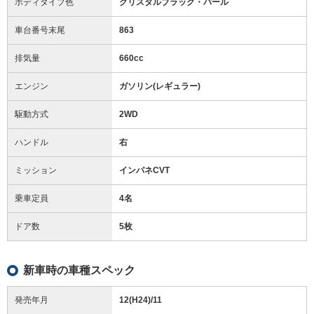
ボディタイプ色
クリスタルブラック・パール
車台番号末尾
863
排気量
660cc
エンジン
ガソリン(レギュラー)
駆動方式
2WD
ハンドル
右
ミッション
インパネCVT
乗車定員
4名
ドア数
5枚
新車時の車種スペック
発売年月
12(H24)/11