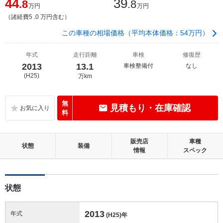
44
39
.8
.8
万円
万円
（諸経費5 .0 万円含む）
この車種の相場価格（平均本体価格：54万円）
年式
走行距離
車検
修復歴
2013
13.1
車検整備付
なし
(H25)
万km
無
見積もり・在庫確認
料
販売店
車種
状態
装備
情報
スペック
状態
2013
年式
(H25)
年