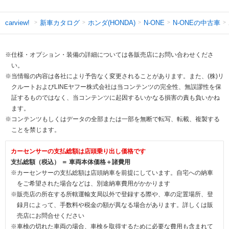
新車カタログ
ホンダ(HONDA)
N-ONEの中古車
carview!
N-ONE
※仕様・オプション・装備の詳細については各販売店にお問い合わせくださ
い。
※当情報の内容は各社により予告なく変更されることがあります。また、(株)リ
クルートおよびLINEヤフー株式会社は当コンテンツの完全性、無誤謬性を保
証するものではなく、当コンテンツに起因するいかなる損害の責も負いかね
ます。
※コンテンツもしくはデータの全部または一部を無断で転写、転載、複製する
ことを禁じます。
カーセンサーの支払総額は店頭乗り出し価格です
支払総額（税込） ＝ 車両本体価格＋諸費用
※カーセンサーの支払総額は店頭納車を前提にしています。自宅への納車
をご希望された場合などは、別途納車費用がかかります
※販売店の所在する所轄運輸支局以外で登録する際や、車の定置場所、登
録月によって、手数料や税金の額が異なる場合があります。詳しくは販
売店にお問合せください
※車検の切れた車両の場合、車検を取得するために必要な費用も含まれて