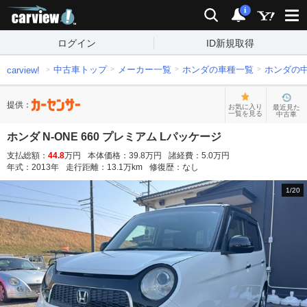
carview!
検索
通知
i
ログイン
ID新規取得
中古車トップ
メーカー一覧
ホンダの車種一覧
ホンダの
carview!
提供：
お気に入り
最近見た
一覧を見る
中古車
ホンダ N-ONE 660 プレミアム Lパッケージ
支払総額：
44.8
万円
本体価格：
39.8
万円
諸経費：
5.0
万円
年式：
2013
年
走行距離：
13.1
万km
修復歴：
なし
1
/
20