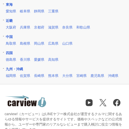
東海
愛知県
岐阜県
静岡県
三重県
近畿
大阪府
兵庫県
京都府
滋賀県
奈良県
和歌山県
中国
鳥取県
島根県
岡山県
広島県
山口県
四国
徳島県
香川県
愛媛県
高知県
九州・沖縄
福岡県
佐賀県
長崎県
熊本県
大分県
宮崎県
鹿児島県
沖縄県
carview!（カービュー）はLINEヤフー株式会社が運営するクルマに関するあ
らゆる情報やサービスを提供するサイトです。価格やスペックなどの公式情
報から、ユーザーや専門家のリアルなレビューまで購入検討に役立つ情報を