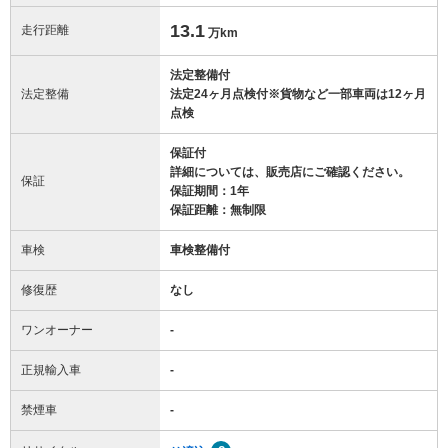
13.1
走行距離
万km
法定整備付
法定整備
法定24ヶ月点検付※貨物など一部車両は12ヶ月
点検
保証付
詳細については、販売店にご確認ください。
保証
保証期間：1年
保証距離：無制限
車検
車検整備付
修復歴
なし
ワンオーナー
-
正規輸入車
-
禁煙車
-