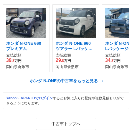
ホンダ N-ONE 660
ホンダ N-ONE 660
ホンダ N-ONE 
プレミアム
ツアラー Lパッケー
Lパッケージ
ジ
支払総額
支払総額
支払総額
39
29
34
.8
万円
.8
万円
.8
万円
岡山県倉敷市
岡山県倉敷市
岡山県倉敷市
ホンダ N-ONEの中古車をもっと見る
Yahoo! JAPAN IDでログイン
するとお気に入りに登録や複数見積もりがで
きるようになります。
中古車トップへ