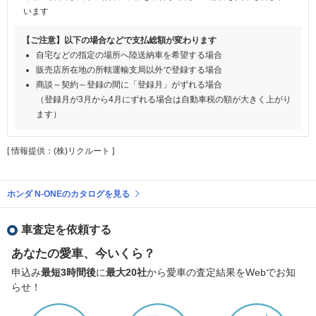
います
【ご注意】以下の場合などで支払総額が変わります
自宅などの指定の場所へ陸送納車を希望する場合
販売店所在地の所轄運輸支局以外で登録する場合
商談～契約～登録の間に「登録月」がずれる場合
（登録月が3月から4月にずれる場合は自動車税の額が大きく上がり
ます）
[ 情報提供：(株)リクルート ]
ホンダ N-ONEのカタログを見る
車査定を依頼する
あなたの愛車、今いくら？
申込み
最短3時間後
に
最大20社
から愛車の査定結果をWebでお知
らせ！