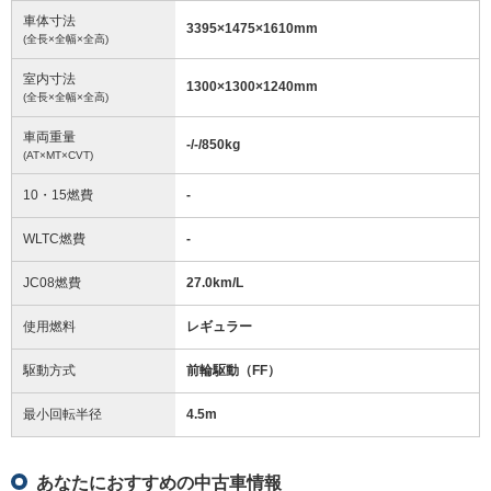
車体寸法
3395
×
1475
×
1610
mm
(全長×全幅×全高)
室内寸法
1300
×
1300
×
1240
mm
(全長×全幅×全高)
車両重量
-/-/850
kg
(AT×MT×CVT)
10・15燃費
-
WLTC燃費
-
JC08燃費
27.0km/L
使用燃料
レギュラー
駆動方式
前輪駆動（FF）
最小回転半径
4.5
m
あなたにおすすめの中古車情報