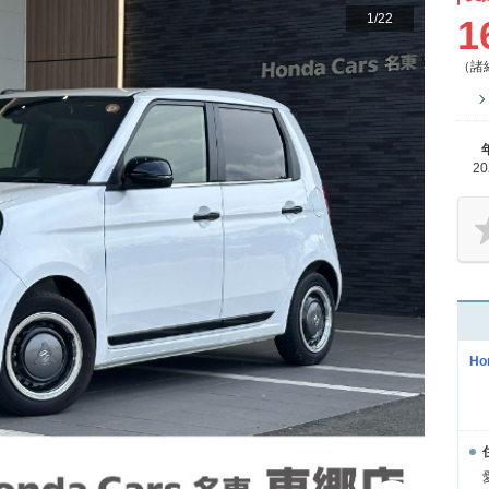
1
/
22
1
（諸
2
H