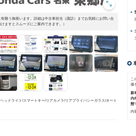
に有難う御座います。詳細は中古車担当（諏訪）までお気軽にお問い合
頂けますとスムーズにご案内できます。）
こ
価
新
内
Dヘッドライト/スマートキー/リアカメラ/リアプライバシーガラス/オート
態
内装