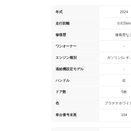
年式
2024
走行距離
0.6万km
修復歴
修復歴な
ワンオーナー
-
エンジン種別
ガソリン(レギ
過給機設定モデル
-
ハンドル
右
ドア数
5枚
色
プラチナホワイ
車台番号末尾
104