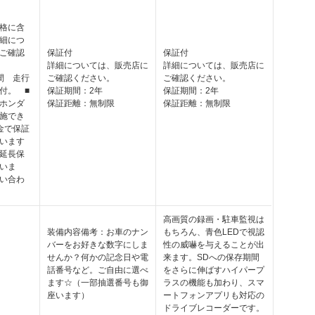
格に含
細につ
ご確認
保証付
保証付
詳細については、販売店に
詳細については、販売店に
間 走行
ご確認ください。
ご確認ください。
付。 ■
保証期間：2年
保証期間：2年
ホンダ
保証距離：無制限
保証距離：無制限
施でき
金で保証
います
延長保
いま
い合わ
高画質の録画・駐車監視は
装備内容備考：お車のナン
もちろん、青色LEDで視認
バーをお好きな数字にしま
性の威嚇を与えることが出
せんか？何かの記念日や電
来ます。SDへの保存期間
話番号など。ご自由に選べ
をさらに伸ばすハイパープ
ます☆（一部抽選番号も御
ラスの機能も加わり、スマ
座います）
ートフォンアプリも対応の
ドライブレコーダーです。