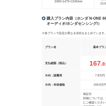
3395×1475×1545mm
23
購入プラン内容（ホンダ N-ONE 
オーディオ/ホンダセンシング/）
※各プランで設定が異なる項目をまとめています
プラン名
基本プラ
167
.8
支払総額（税込）
※内：諸費用
7
.9
万円
※内：本体価格
159
.9
万
保証付
詳細については、
にご確認ください