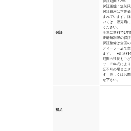
保証期間：2年
保証距離：無制限
保証費用は本体価
まれています。詳
いては、販売店に
ください。
保証
全車に無料で1年
距離無制限の保証
保証整備は全国の
ディーラー店で実
ます。 ■別途料
期間の延長もござ
ッ ※年式により
証不可の場合ござ
す 詳しくはお問
せ下さい。
補足
-