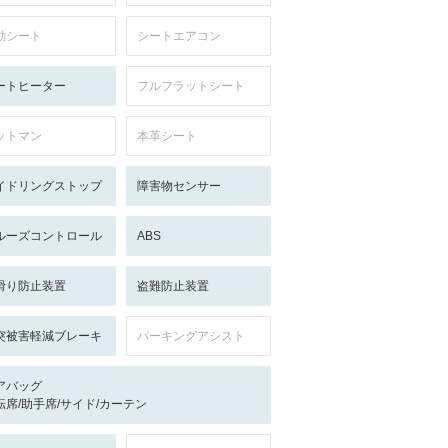
動シート
シートエアコン
ートヒーター
フルフラットシート
ットマン
本革シート
イドリングストップ
障害物センサー
ルーズコントロール
ABS
滑り防止装置
盗難防止装置
突被害軽減ブレーキ
パーキングアシスト
アバッグ
転席/助手席/サイド/カーテン