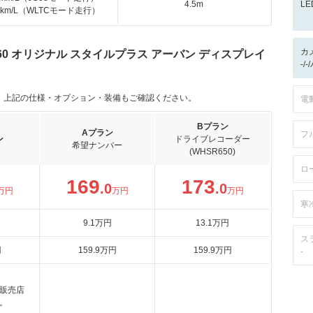
4.5m
L
.0km/L（WLTCモード走行）
カ
660 オリジナル スタイルプラス アーバン ディスプレイ
-/
。上記の仕様・オプション・装備もご確認ください。
電
Bプラン
Aプラン
フ
ン
ドライブレコーダー
希望ナンバー
(WHSR650)
ロ
169
173
.0
.0
万円
万円
万円
寒
9
.1
万円
13
.1
万円
ス
円
159
.9
万円
159
.9
万円
-
販売店
。