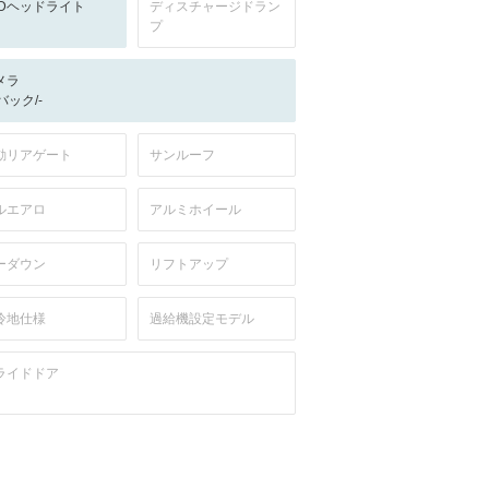
EDヘッドライト
ディスチャージドラン
プ
メラ
-/バック/-
動リアゲート
サンルーフ
ルエアロ
アルミホイール
ーダウン
リフトアップ
冷地仕様
過給機設定モデル
ライドドア