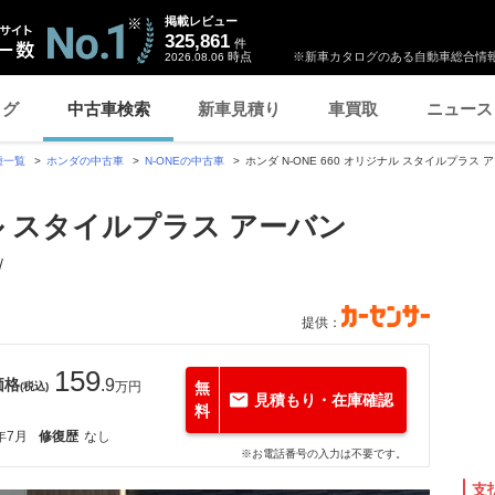
掲載レビュー
325,861
件
時点
※新車カタログのある自動車総合情報
2026.08.06
ログ
中古車検索
新車見積り
車買取
ニュース
種一覧
ホンダの中古車
N-ONEの中古車
ホンダ N-ONE 660 オリジナル スタイルプラ
ジナル スタイルプラス アーバン
/
提供：
159
価格
.9
万円
無
(税込)
見積もり・在庫確認
料
年7月
修復歴
なし
※お電話番号の入力は不要です。
支