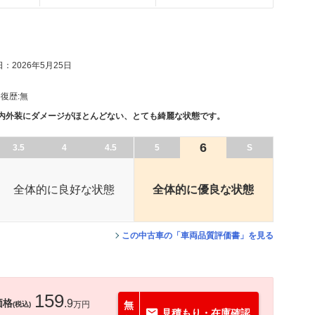
：2026年5月25日
復歴:
無
、内外装にダメージがほとんどない、とても綺麗な状態です。
6
3.5
4
4.5
5
S
全体的に良好な状態
全体的に優良な状態
この中古車の「車両品質評価書」を見る
159
価格
.9
万円
無
(税込)
見積もり・在庫確認