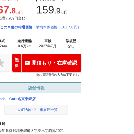
67
159
.8
.9
万円
万円
経費7.9万円含む）
この車種の相場価格
（平均本体価格：161.7万円）
年式
走行距離
車検
修復歴
024年
0.6万km
2027年7月
なし
無
見積もり・在庫確認
料
※お電話番号の入力は不要です。
店舗情報
onda Cars名東東郷店
この店舗の中古車在庫一覧
住所
愛知県愛知郡東郷町大字春木字猫池2021