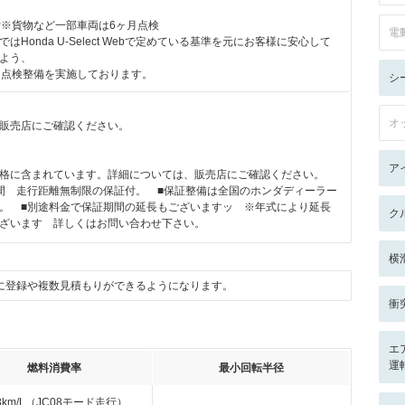
付※貨物など一部車両は6ヶ月点検
電
はHonda U-Select Webで定めている基準を元にお客様に安心して
よう、
月点検整備を実施しております。
シ
オ
販売店にご確認ください。
ア
格に含まれています。詳細については、販売店にご確認ください。
間 走行距離無制限の保証付。 ■保証整備は全国のホンダディーラー
。 ■別途料金で保証期間の延長もございますッ ※年式により延長
ク
ざいます 詳しくはお問い合わせ下さい。
横
に登録や複数見積もりができるようになります。
衝
エ
運
燃料消費率
最小回転半径
.8km/L（JC08モード走行）