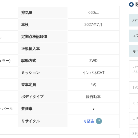
排気量
660cc
パ
車検
2027年7月
エ
し
定期点検記録簿
-
正規輸入車
-
キ
ュラー)
駆動方式
2WD
カ
-/-/-
ミッション
インパネCVT
乗車定員
4名
TV:
ボディタイプ
軽自動車
ミ
トパール
禁煙車
○
ET
リサイクル
リ済込
3