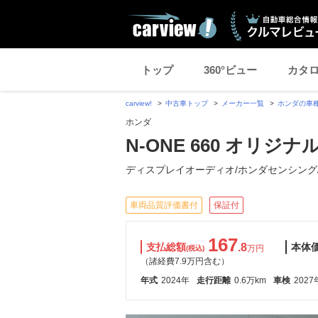
トップ
360°ビュー
カタ
carview!
中古車トップ
メーカー一覧
ホンダの車
ホンダ
N-ONE 660 オリ
ディスプレイオーディオ/ホンダセンシング
車両品質評価書付
保証付
167
支払総額
.8
本体
万円
(税込)
（諸経費7.9万円含む）
年式
2024年
走行距離
0.6万km
車検
2027