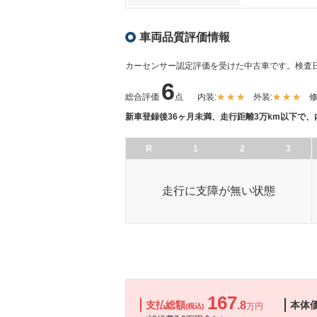
車両品質評価情報
カーセンサー認定評価を受けた中古車です。
検査日
6
総合評価
点
内装:
外装:
修
新車登録後36ヶ月未満、走行距離3万km以下で
R
1
2
3
走行に支障が無い状態
167
支払総額
.8
本体
万円
(税込)