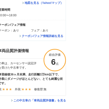
地図を見る（Yahoo!マップ）
営業時間
10:00〜18:00
クーポン/フェア情報
クーポン：あり
フェア：あり
クーポン/フェア情報詳細を見る
車両品質評価情報
総合評価
6
の車は、カーセンサー認定評
点
を受けた中古車です。
車登録後36ヶ月未満、走行距離3万km以下で、
外装にダメージがほとんどない、とても綺麗な状
です。
:
外装:
修復歴:
無
この中古車の「車両品質評価書」を見る