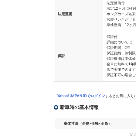
法定整備付
法定12ヶ月点検
法定整備
ホンダカーズ名東で
お乗りいただける
車検整備・12ヶ
保証付
詳細については、
保証期間：2年
保証距離：無制限
保証
保証費用は本体価
全車に無料で1年
店で実施できます
保証不可の場合ご
Yahoo! JAPAN IDでログイン
するとお気に入り
新車時の基本情報
車体寸法（全長×全幅×全高）
28