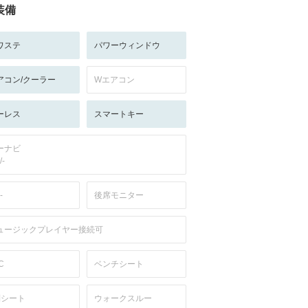
装備
ワステ
パワーウィンドウ
アコン/クーラー
Wエアコン
ーレス
スマートキー
ーナビ
/-
-
後席モニター
ュージックプレイヤー接続可
C
ベンチシート
列シート
ウォークスルー