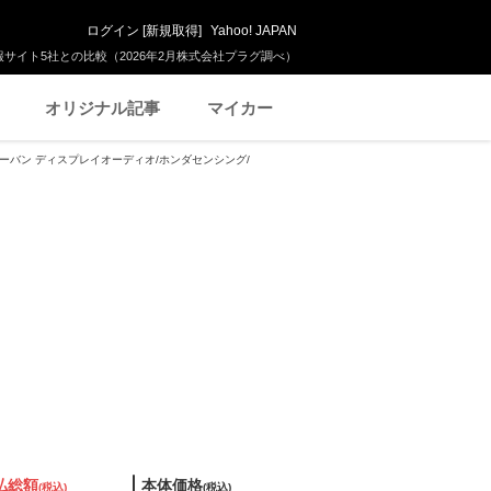
ログイン
[
新規取得
]
Yahoo! JAPAN
サイト5社との比較（2026年2月株式会社プラグ調べ）
オリジナル記事
マイカー
ス アーバン ディスプレイオーディオ/ホンダセンシング/
払総額
本体価格
(税込)
(税込)