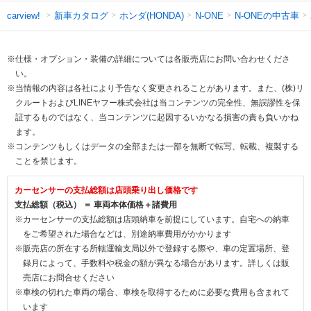
新車カタログ
ホンダ(HONDA)
N-ONEの中古車
carview!
N-ONE
※仕様・オプション・装備の詳細については各販売店にお問い合わせくださ
い。
※当情報の内容は各社により予告なく変更されることがあります。また、(株)リ
クルートおよびLINEヤフー株式会社は当コンテンツの完全性、無誤謬性を保
証するものではなく、当コンテンツに起因するいかなる損害の責も負いかね
ます。
※コンテンツもしくはデータの全部または一部を無断で転写、転載、複製する
ことを禁じます。
カーセンサーの支払総額は店頭乗り出し価格です
支払総額（税込） ＝ 車両本体価格＋諸費用
※カーセンサーの支払総額は店頭納車を前提にしています。自宅への納車
をご希望された場合などは、別途納車費用がかかります
※販売店の所在する所轄運輸支局以外で登録する際や、車の定置場所、登
録月によって、手数料や税金の額が異なる場合があります。詳しくは販
売店にお問合せください
※車検の切れた車両の場合、車検を取得するために必要な費用も含まれて
います