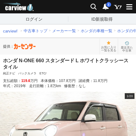
carview!
検索
通知
i
ログイン
ID新規取得
中古車トップ
メーカー一覧
ホンダの車種一覧
ホンダの
carview!
提供：
お気に入り
最近見た
一覧を見る
中古車
ホンダ N-ONE 660 スタンダード L ホワイトクラッシース
タイル
純正ナビ バックカメラ ETC/
支払総額：
119.6
万円
本体価格：
107.8
万円
諸経費：
11.8
万円
年式：
2019
年
走行距離：
1.8
万km
修復歴：
なし
1
/
20