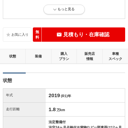
4.5
総合評価：
もっと見る
内外装に目立たない軽微なキズ、ヘコミが少し認められますが、良好な
状態です。
内装：
無
見積もり・在庫確認
無キズ、もしくは傷みや汚れなどがほぼない、とても綺麗な状態です。
料
外装：
購入
販売店
車種
無キズ、もしくはキズやヘコミなどがほぼない、とても綺麗な状態で
状態
装備
プラン
情報
スペック
す。
修復歴：無
状態
この中古車の「車両品質評価書」を見る
2019
年式
(R1)
年
1.8
走行距離
万km
法定整備付
法定24ヶ月点検付※貨物など一部車両は12ヶ月