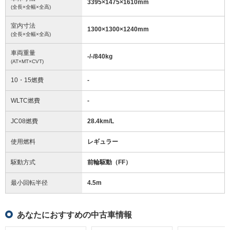
3395
×
1475
×
1610
mm
(全長×全幅×全高)
室内寸法
1300
×
1300
×
1240
mm
(全長×全幅×全高)
車両重量
-/-/840
kg
(AT×MT×CVT)
10・15燃費
-
WLTC燃費
-
JC08燃費
28.4km/L
使用燃料
レギュラー
駆動方式
前輪駆動（FF）
最小回転半径
4.5
m
あなたにおすすめの中古車情報