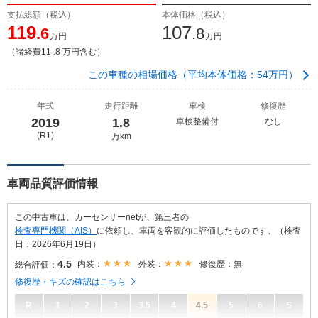
支払総額（税込）
本体価格（税込）
119
107
.6
.8
万円
万円
（諸経費11 .8 万円含む）
この車種の相場価格（平均本体価格：54万円）
年式
走行距離
車検
修復歴
2019
1.8
車検整備付
なし
(R1)
万km
車両品質評価情報
この中古車は、カーセンサーnetが、第三者の
検査専門機関（AIS）
に依頼し、車両を客観的に評価したものです。（検査
日：2026年6月19日）
4.5
内装：
外装：
修復歴：無
総合評価：
修復歴・キズの確認はこちら
R
1
2
3
3.5
4
4.5
5
6
S