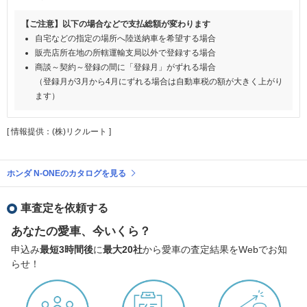
【ご注意】以下の場合などで支払総額が変わります
自宅などの指定の場所へ陸送納車を希望する場合
販売店所在地の所轄運輸支局以外で登録する場合
商談～契約～登録の間に「登録月」がずれる場合
（登録月が3月から4月にずれる場合は自動車税の額が大きく上がり
ます）
[ 情報提供：(株)リクルート ]
ホンダ N-ONEのカタログを見る
車査定を依頼する
あなたの愛車、今いくら？
申込み
最短3時間後
に
最大20社
から愛車の査定結果をWebでお知
らせ！