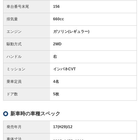
車台番号末尾
156
排気量
660cc
エンジン
ガソリン(レギュラー)
駆動方式
2WD
ハンドル
右
ミッション
インパネCVT
乗車定員
4名
ドア数
5枚
新車時の車種スペック
発売年月
17(H29)/12
車体寸法