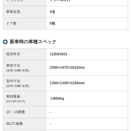
乗車定員
4名
ドア数
5枚
新車時の車種スペック
発売年月
12(H24)/11
車体寸法
3395
×
1475
×
1610
mm
(全長×全幅×全高)
室内寸法
1300
×
1300
×
1240
mm
(全長×全幅×全高)
車両重量
-/-/850
kg
(AT×MT×CVT)
10・15燃費
-
WLTC燃費
-