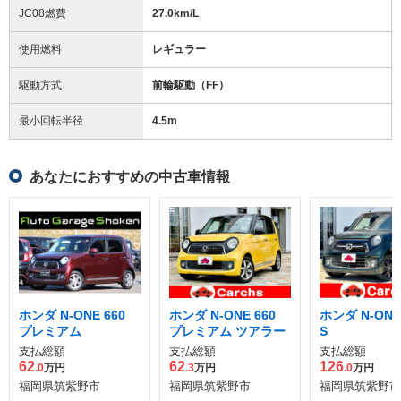
JC08燃費
27.0km/L
使用燃料
レギュラー
駆動方式
前輪駆動（FF）
最小回転半径
4.5
m
あなたにおすすめの中古車情報
ホンダ N-ONE 660
ホンダ N-ONE 660
ホンダ N-ONE 
プレミアム
プレミアム ツアラー
S
支払総額
支払総額
支払総額
62
62
126
.0
万円
.3
万円
.0
万円
福岡県筑紫野市
福岡県筑紫野市
福岡県筑紫野市