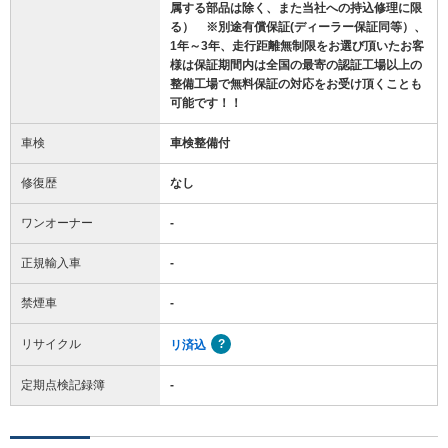
属する部品は除く、また当社への持込修理に限
る） ※別途有償保証(ディーラー保証同等）、
1年～3年、走行距離無制限をお選び頂いたお客
様は保証期間内は全国の最寄の認証工場以上の
整備工場で無料保証の対応をお受け頂くことも
可能です！！
車検
車検整備付
修復歴
なし
ワンオーナー
-
正規輸入車
-
禁煙車
-
リサイクル
リ済込
定期点検記録簿
-