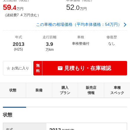
59
52
.4
.0
万円
万円
（諸経費7 .4 万円含む）
この車種の相場価格（平均本体価格：54万円）
年式
走行距離
車検
修復歴
2013
3.9
車検整備付
なし
(H25)
万km
無
見積もり・在庫確認
料
購入
販売店
車種
状態
装備
プラン
情報
スペック
状態
2013
年式