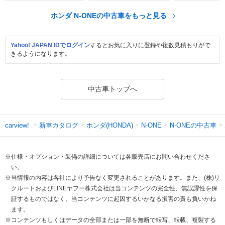
ホンダ N-ONEの中古車をもっと見る
Yahoo! JAPAN IDでログイン
するとお気に入りに登録や複数見積もりがで
きるようになります。
中古車トップへ
新車カタログ
ホンダ(HONDA)
N-ONEの中古車
carview!
N-ONE
※仕様・オプション・装備の詳細については各販売店にお問い合わせくださ
い。
※当情報の内容は各社により予告なく変更されることがあります。また、(株)リ
クルートおよびLINEヤフー株式会社は当コンテンツの完全性、無誤謬性を保
証するものではなく、当コンテンツに起因するいかなる損害の責も負いかね
ます。
※コンテンツもしくはデータの全部または一部を無断で転写、転載、複製する