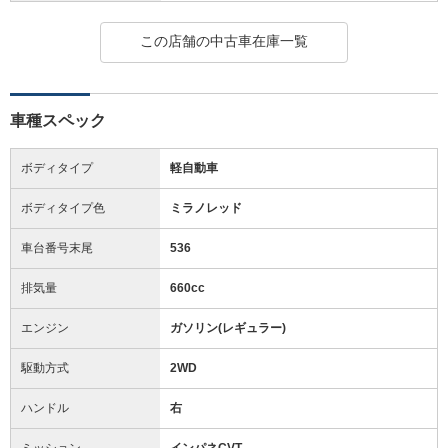
この店舗の中古車在庫一覧
車種スペック
ボディタイプ
軽自動車
ボディタイプ色
ミラノレッド
車台番号末尾
536
排気量
660cc
エンジン
ガソリン(レギュラー)
駆動方式
2WD
ハンドル
右
ミッション
インパネCVT