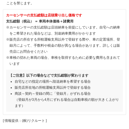
ことを禁じます。
カーセンサーの支払総額は店頭乗り出し価格です
支払総額（税込） ＝ 車両本体価格＋諸費用
※カーセンサーの支払総額は店頭納車を前提にしています。自宅への納車
をご希望された場合などは、別途納車費用がかかります
※販売店の所在する所轄運輸支局以外で登録する際や、車の定置場所、登
録月によって、手数料や税金の額が異なる場合があります。詳しくは販
売店にお問合せください
※車検の切れた車両の場合、車検を取得するために必要な費用も含まれて
います
【ご注意】以下の場合などで支払総額が変わります
自宅などの指定の場所へ陸送納車を希望する場合
販売店所在地の所轄運輸支局以外で登録する場合
商談～契約～登録の間に「登録月」がずれる場合
（登録月が3月から4月にずれる場合は自動車税の額が大きく上がり
ます）
[ 情報提供：(株)リクルート ]