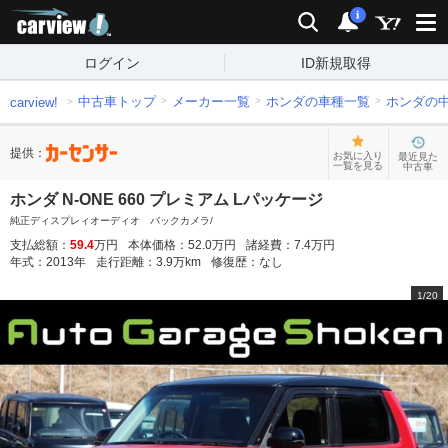
carview!
検索
通知
i
ログイン
ID新規取得
中古車トップ
メーカー一覧
ホンダの車種一覧
ホンダの
carview!
提供：
お気に入り
最近見た
一覧を見る
中古車
ホンダ N-ONE 660 プレミアム Lパッケージ
純正ディスプレィオーディオ バックカメラ/
支払総額：
59.4
万円
本体価格：
52.0
万円
諸経費：
7.4
万円
年式：
2013
年
走行距離：
3.9
万km
修復歴：
なし
1
/
20