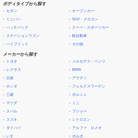
ボディタイプから探す
セダン
オープンカー
ミニバン
SUV・クロカン
ハッチバック
クーペ・スポーツカー
ステーションワゴン
軽自動車
ハイブリッド
その他
メーカーから探す
トヨタ
メルセデス・ベンツ
レクサス
BMW
日産
アウディ
ホンダ
フォルクスワーゲン
三菱
ポルシェ
マツダ
ミニ
スバル
プジョー
スズキ
シトロエン
ダイハツ
アルファ ロメオ
いすゞ
ボルボ