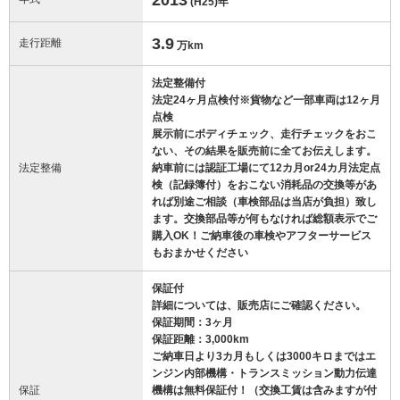
(H25)
年
3.9
走行距離
万km
法定整備付
法定24ヶ月点検付※貨物など一部車両は12ヶ月
点検
展示前にボディチェック、走行チェックをおこ
ない、その結果を販売前に全てお伝えします。
法定整備
納車前には認証工場にて12カ月or24カ月法定点
検（記録簿付）をおこない消耗品の交換等があ
れば別途ご相談（車検部品は当店が負担）致し
ます。交換部品等が何もなければ総額表示でご
購入OK！ご納車後の車検やアフターサービス
もおまかせください
保証付
詳細については、販売店にご確認ください。
保証期間：3ヶ月
保証距離：3,000km
ご納車日より3カ月もしくは3000キロまではエ
ンジン内部機構・トランスミッション動力伝達
保証
機構は無料保証付！（交換工賃は含みますが付