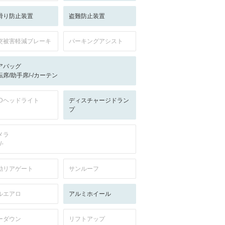
滑り防止装置
盗難防止装置
突被害軽減ブレーキ
パーキングアシスト
アバッグ
転席/助手席/-/カーテン
EDヘッドライト
ディスチャージドラン
プ
メラ
/-
動リアゲート
サンルーフ
ルエアロ
アルミホイール
ーダウン
リフトアップ