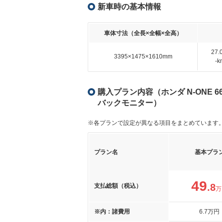
新車時の基本情報
車体寸法（全長×全幅×全高）
27
3395×1475×1610mm
-
購入プラン内容（ホンダ N-ONE 
バックモニター）
※各プランで設定が異なる項目をまとめています
プラン名
基本プラ
49
.8
支払総額（税込）
万
※内：諸費用
6
.7
万円