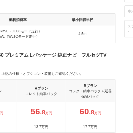
寒
燃料消費率
最小回転半径
ス
.0km/L（JC08モード走行）
-
4.5m
km/L（WLTCモード走行）
660 プレミアム Lパッケージ 純正ナビ フルセグTV
。上記の仕様・オプション・装備もご確認ください。
Bプラン
Aプラン
ン
コレクト納車パック＋延長
コレクト納車パック
保証パック
56
60
.8
.8
円
万円
万円
13
.7
万円
17
.7
万円