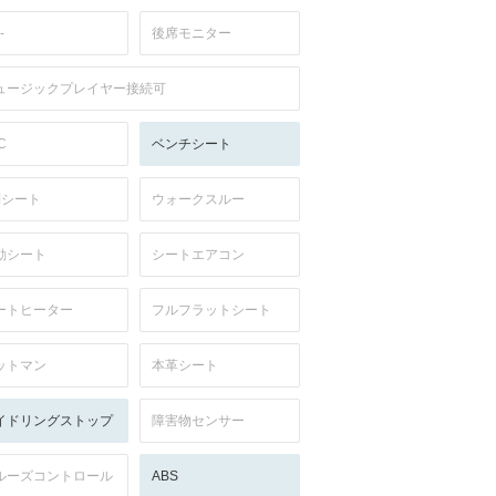
-
後席モニター
ュージックプレイヤー接続可
C
ベンチシート
列シート
ウォークスルー
動シート
シートエアコン
ートヒーター
フルフラットシート
ットマン
本革シート
イドリングストップ
障害物センサー
ルーズコントロール
ABS