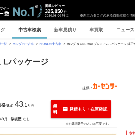
掲載レビュー
325,850
件
時点
※新車カタログのある自動車総合情報
2026.08.06
ログ
中古車検索
新車見積り
車買取
ニュース
種一覧
ホンダの中古車
N-ONEの中古車
ホンダ N-ONE 660 プレミアム Lパッケージ 
アム Lパッケージ
提供：
43
価格
.1
万円
無
(税込)
見積もり・在庫確認
料
年9月
修復歴
なし
※お電話番号の入力は不要です。
支