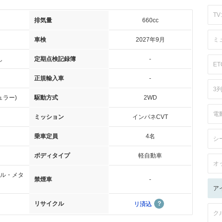
TV:
排気量
660cc
車検
2027年9月
ミ
し
定期点検記録簿
-
ET
正規輸入車
-
3
ュラー)
駆動方式
2WD
電
ミッション
インパネCVT
乗車定員
4名
シ
ボディタイプ
軽自動車
オ
ル・メタ
禁煙車
-
ア
リサイクル
リ済込
ク