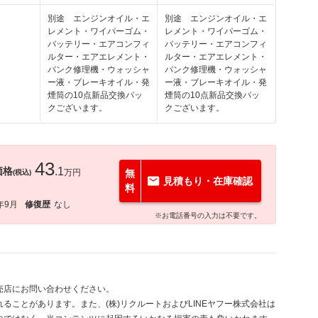
別途 エンジンオイル・エ
別途 エンジンオイル・エ
レメント・ワイパーゴム・
レメント・ワイパーゴム・
バッテリー・エアコンフィ
バッテリー・エアコンフィ
ルター・エアエレメント・
ルター・エアエレメント・
パンク修理機・ウォッシャ
パンク修理機・ウォッシャ
ー液・ブレーキオイル・発
ー液・ブレーキオイル・発
煙筒の10点新品交換パッ
煙筒の10点新品交換パッ
クございます。
クございます。
43
価格
.1
万円
無
(税込)
見積もり・在庫確認
料
年9月
修復歴
なし
※お電話番号の入力は不要です。
売店にお問い合わせください。
ることがあります。また、(株)リクルートおよびLINEヤフー株式会社は