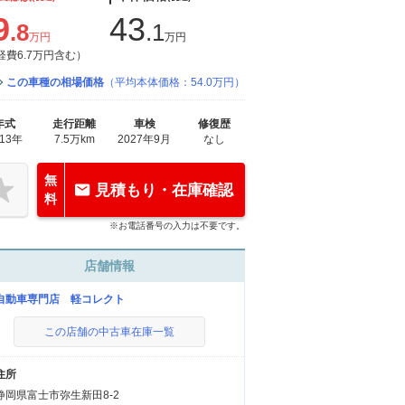
9
43
.8
.1
万円
万円
経費6.7万円含む）
この車種の相場価格
（平均本体価格：54.0万円）
年式
走行距離
車検
修復歴
013年
7.5万km
2027年9月
なし
無
見積もり・在庫確認
料
※お電話番号の入力は不要です。
店舗情報
自動車専門店 軽コレクト
この店舗の中古車在庫一覧
住所
静岡県富士市弥生新田8-2