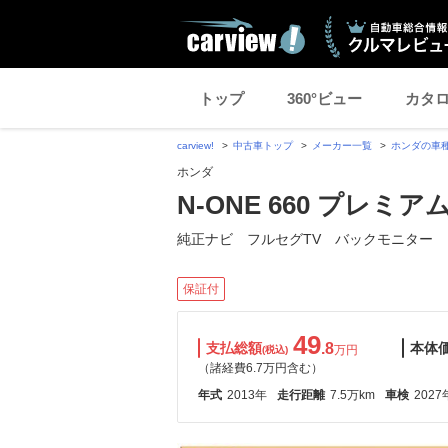
トップ
360°ビュー
カタ
carview!
中古車トップ
メーカー一覧
ホンダの車
ホンダ
N-ONE 660 プレミ
純正ナビ フルセグTV バックモニター
保証付
49
支払総額
.8
本体
万円
(税込)
（諸経費6.7万円含む）
年式
2013年
走行距離
7.5万km
車検
2027