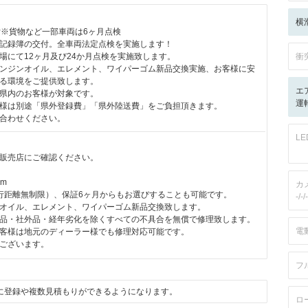
横
付※貨物など一部車両は6ヶ月点検
記録簿の交付。全車両法定点検を実施します！
場にて12ヶ月及び24か月点検を実施致します。
衝
ンジンオイル、エレメント、ワイパーゴム新品交換実施、お客様に安
る環境をご提供致します。
エ
県内のお客様が対象です。
運
様は別途「県外登録費」「県外陸送費」をご負担頂きます。
合わせください。
L
販売店にご確認ください。
km
カ
行距離無制限）、保証6ヶ月からもお選びすることも可能です。
-/-/-
オイル、エレメント、ワイパーゴム新品交換致します。
品・社外品・経年劣化を除くすべての不具合を無償で修理致します。
電
客様は地元のディーラー様でも修理対応可能です。
ございます。
フ
に登録や複数見積もりができるようになります。
ロ