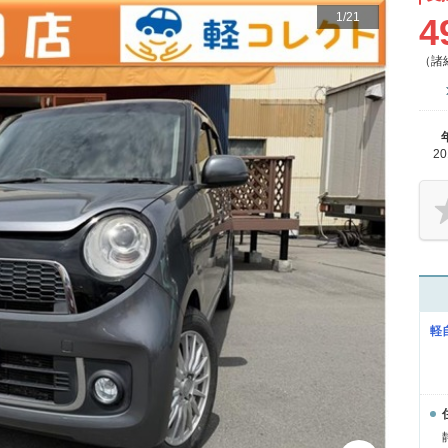
1
/
21
4
（諸
2
軽