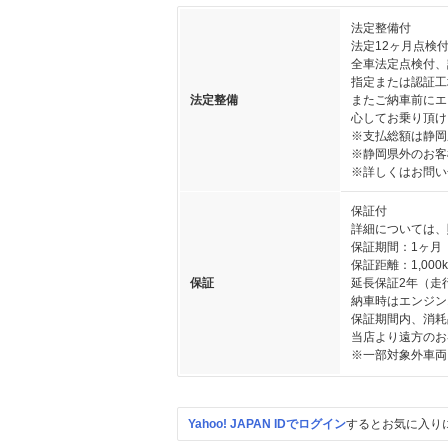
法定整備付
法定12ヶ月点検
全車法定点検付、
指定または認証工
法定整備
またご納車前にエ
心してお乗り頂け
※支払総額は静岡
※静岡県外のお客
※詳しくはお問い
保証付
詳細については、
保証期間：1ヶ月
保証距離：1,000
保証
延長保証2年（走
納車時はエンジン
保証期間内、消耗
当店より遠方のお
※一部対象外車両
Yahoo! JAPAN IDでログイン
するとお気に入り