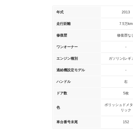
年式
2013
走行距離
7.5万km
修復歴
修復歴な
ワンオーナー
-
エンジン種別
ガソリン(レギ
過給機設定モデル
-
ハンドル
右
ドア数
5枚
ポリッシュドメタ
色
リック
車台番号末尾
152