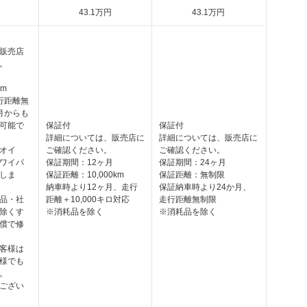
43
.1
万円
43
.1
万円
販売店
。
km
行距離無
月からも
可能で
保証付
保証付
詳細については、販売店に
詳細については、販売店に
オイ
ご確認ください。
ご確認ください。
ワイパ
保証期間：12ヶ月
保証期間：24ヶ月
しま
保証距離：10,000km
保証距離：無制限
納車時より12ヶ月、走行
保証納車時より24か月、
品・社
距離＋10,000キロ対応
走行距離無制限
除くす
※消耗品を除く
※消耗品を除く
償で修
客様は
様でも
。
ござい