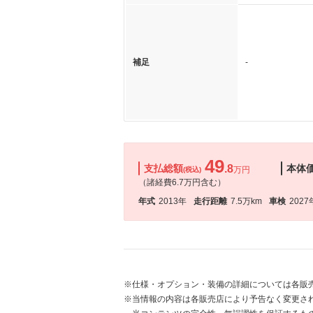
補足
-
49
支払総額
.8
本体
万円
(税込)
（諸経費6.7万円含む）
年式
2013年
走行距離
7.5万km
車検
2027
※仕様・オプション・装備の詳細については各販
※当情報の内容は各販売店により予告なく変更され