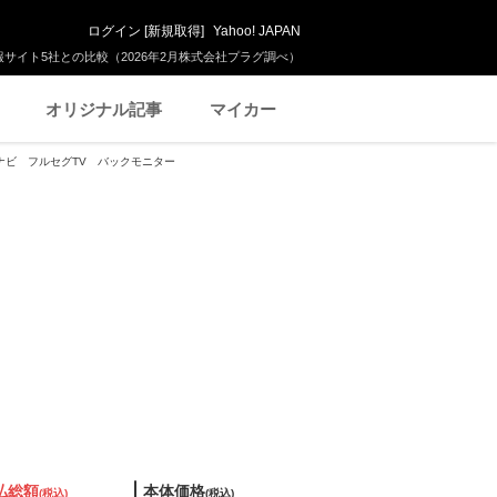
ログイン
[
新規取得
]
Yahoo! JAPAN
サイト5社との比較（2026年2月株式会社プラグ調べ）
オリジナル記事
マイカー
純正ナビ フルセグTV バックモニター
払総額
本体価格
(税込)
(税込)