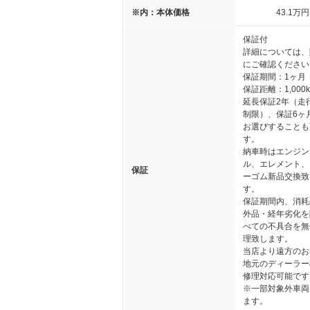
※内：本体価格
43
.1
万円
保証付
詳細については、
にご確認ください
保証期間：1ヶ月
保証距離：1,000
延長保証2年（走
制限）、保証6ヶ
お選びすることも
す。
納車時はエンジン
ル、エレメント、
保証
ーゴム新品交換致
す。
保証期間内、消耗
外品・経年劣化を
べての不具合を無
理致します。
当店より遠方のお
地元のディーラー
修理対応可能です
※一部対象外車両
ます。