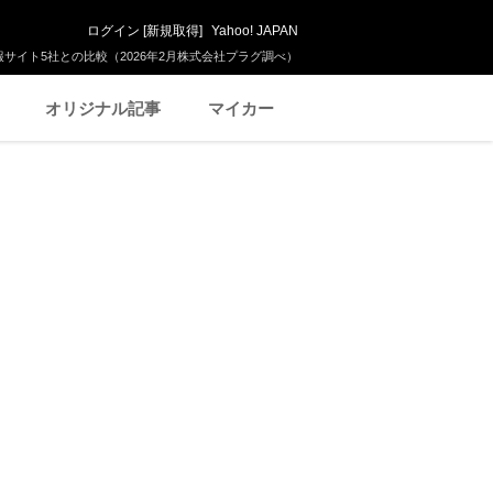
ログイン
[
新規取得
]
Yahoo! JAPAN
サイト5社との比較（2026年2月株式会社プラグ調べ）
オリジナル記事
マイカー