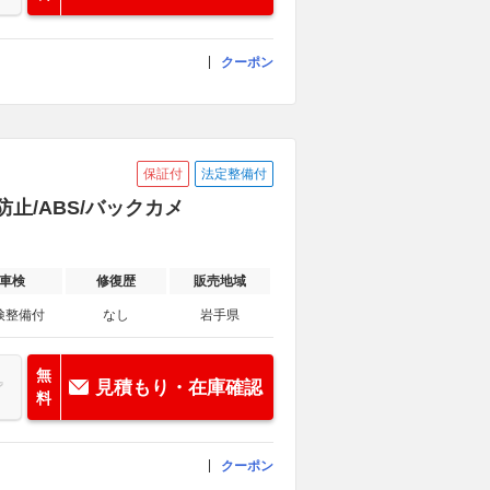
クーポン
保証付
法定整備付
滑防止/ABS/バックカメ
車検
修復歴
販売地域
検整備付
なし
岩手県
無
見積もり・在庫確認
料
クーポン