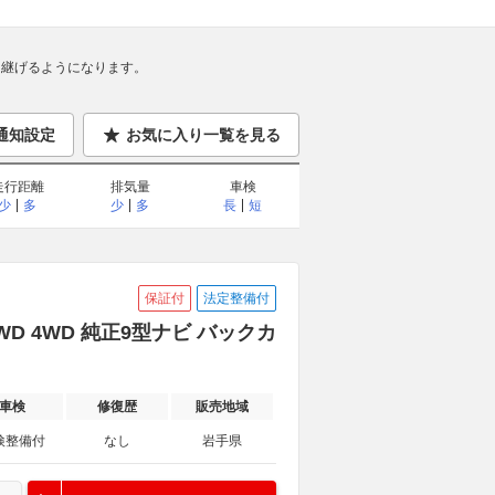
継げるようになります。
通知設定
お気に入り一覧を見る
走行距離
排気量
車検
少
多
少
多
長
短
保証付
法定整備付
WD 4WD 純正9型ナビ バックカ
車検
修復歴
販売地域
検整備付
なし
岩手県