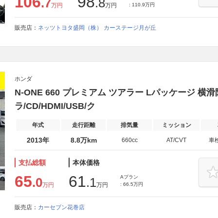
106
98
.7
.8
万円
万円
: 110.9万円
販売店：
ネッツトヨタ盛岡（株） カーステージ月が丘
ホンダ
N-ONE 660 プレミアム ツアラー Lパッケージ 横
ラ/CD/HDMI/USB/ク
年式
走行距離
排気量
ミッション
2013年
8.8万km
660cc
AT/CVT
車
支払総額
本体価格
65
61
Aプラン
.0
.1
万円
万円
: 66.5万円
販売店：
カーセブン花巻店