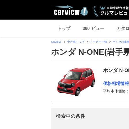
トップ
360°ビュー
カタ
carview!
中古車トップ
メーカー一覧
ホンダの車
ホンダ N-ONE(岩手
ホンダ N-
価格相場情報
平均本体価格
検索中の条件