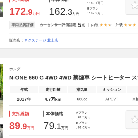
: 169.1万円
172
162
Bプラン
.9
.3
万円
万円
: 169.2万円
5
車両品質評価
カーセンサー評価認定
点
内装:
外装:
販売店：
ネクステージ 北上店
ホンダ
N-ONE 660 G 4WD 4WD 禁煙車 シートヒーター
年式
走行距離
排気量
ミッション
2017年
4.7万km
660cc
AT/CVT
車
Aプラン
支払総額
本体価格
: 91.5万円
89
79
Bプラン
.9
.1
万円
万円
: 91.6万円