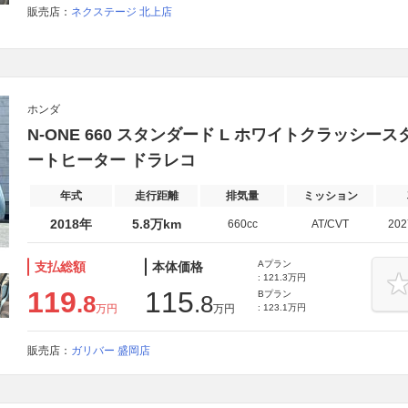
販売店：
ネクステージ 北上店
ホンダ
N-ONE 660 スタンダード L ホワイトクラッシースタ
ートヒーター ドラレコ
年式
走行距離
排気量
ミッション
2018年
5.8万km
660cc
AT/CVT
20
Aプラン
支払総額
本体価格
: 121.3万円
119
115
Bプラン
.8
.8
万円
万円
: 123.1万円
販売店：
ガリバー 盛岡店