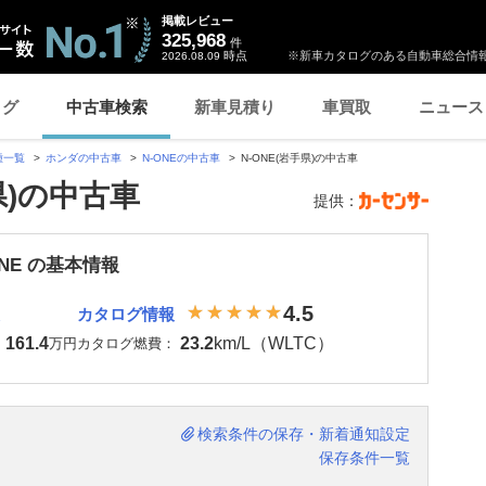
掲載レビュー
325,968
件
時点
※新車カタログのある自動車総合情報
2026.08.09
ログ
中古車検索
新車見積り
車買取
ニュース
種一覧
ホンダの中古車
N-ONEの中古車
N-ONE(岩手県)の中古車
県)の中古車
提供：
ONE の基本情報
4.5
カタログ情報
161.4
23.2
km/L（WLTC）
：
万円
カタログ燃費：
検索条件の保存・新着通知設定
保存条件一覧