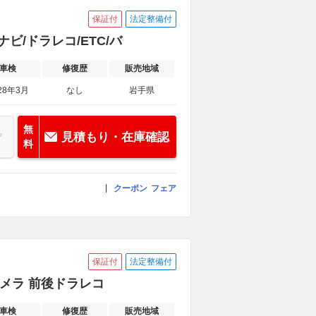
保証付
法定整備付
正ナビ/ドラレコ/ETC/バ
車検
修復歴
販売地域
28年3月
なし
岩手県
無
見積もり・在庫確認
料
クーポン
フェア
保証付
法定整備付
クカメラ 前後ドラレコ
車検
修復歴
販売地域