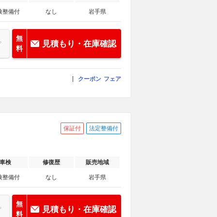
検整備付
なし
岩手県
無
見積もり・在庫確認
料
クーポン
フェア
保証付
法定整備付
車検
修復歴
販売地域
検整備付
なし
岩手県
無
見積もり・在庫確認
料