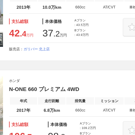
2013年
10.0万km
660cc
AT/CVT
車
Aプラン
支払総額
本体価格
: 43.5万円
42
37
Bプラン
.4
.2
万円
万円
: 43.9万円
販売店：
ガリバー 北上店
ホンダ
N-ONE 660 プレミアム 4WD
年式
走行距離
排気量
ミッション
2017年
6.8万km
660cc
AT/CVT
車
Aプラン
支払総額
本体価格
: 109.2万円
Bプラン