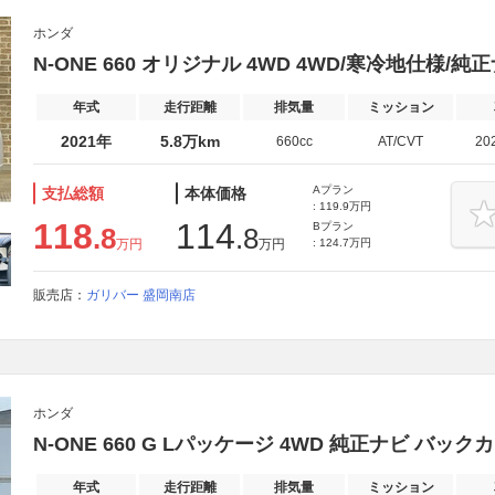
ホンダ
N-ONE 660 オリジナル 4WD 4WD/寒冷地仕様/純
年式
走行距離
排気量
ミッション
2021年
5.8万km
660cc
AT/CVT
20
Aプラン
支払総額
本体価格
: 119.9万円
118
114
Bプラン
.8
.8
万円
万円
: 124.7万円
販売店：
ガリバー 盛岡南店
ホンダ
N-ONE 660 G Lパッケージ 4WD 純正ナビ バッ
年式
走行距離
排気量
ミッション