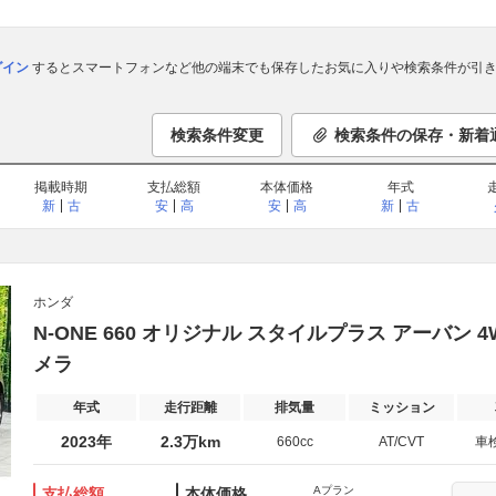
ログイン
するとスマートフォンなど他の端末でも保存したお気に入りや検索条件が引き
検索条件変更
検索条件の保存・新着
掲載時期
支払総額
本体価格
年式
新
古
安
高
安
高
新
古
ホンダ
N-ONE 660 オリジナル スタイルプラス アーバン 4
メラ
年式
走行距離
排気量
ミッション
2023年
2.3万km
660cc
AT/CVT
車
Aプラン
支払総額
本体価格