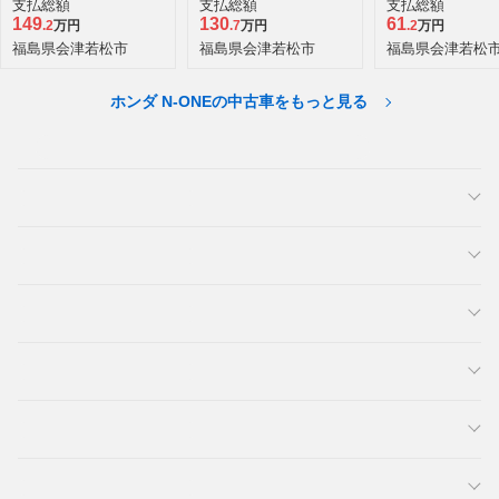
ジ
支払総額
支払総額
支払総額
149
130
61
.2
万円
.7
万円
.2
万円
福島県会津若松市
福島県会津若松市
福島県会津若松
ホンダ N-ONEの中古車をもっと見る