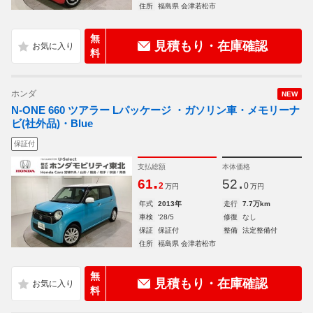
住所
福島県 会津若松市
無
見積もり・在庫確認
料
ホンダ
NEW
N-ONE 660 ツアラー Lパッケージ ・ガソリン車・メモリーナ
ビ(社外品)・Blue
保証付
支払総額
本体価格
.
.
61
52
2
0
万円
万円
年式
2013年
走行
7.7万km
車検
'28/5
修復
なし
保証
保証付
整備
法定整備付
住所
福島県 会津若松市
無
見積もり・在庫確認
料