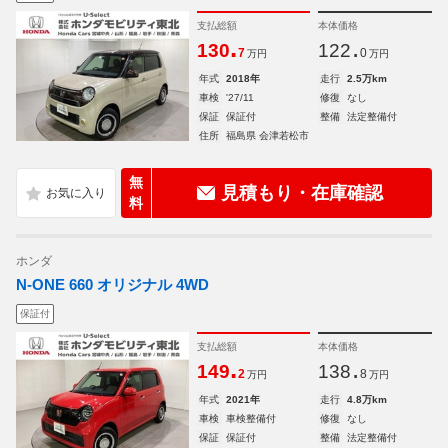
支払総額
本体価格
.
.
130
122
7
0
万円
万円
年式
2018年
走行
2.5万km
車検
'27/11
修復
なし
保証
保証付
整備
法定整備付
住所
福島県 会津若松市
無
見積もり・在庫確認
料
ホンダ
N-ONE 660 オリジナル 4WD
保証付
支払総額
本体価格
.
.
149
138
2
8
万円
万円
年式
2021年
走行
4.8万km
車検
車検整備付
修復
なし
保証
保証付
整備
法定整備付