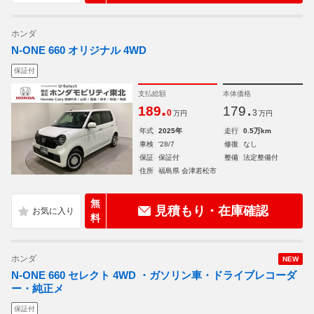
ホンダ
N-ONE 660 オリジナル 4WD
保証付
支払総額
本体価格
.
.
189
179
0
3
万円
万円
年式
2025年
走行
0.5万km
車検
'28/7
修復
なし
保証
保証付
整備
法定整備付
住所
福島県 会津若松市
無
見積もり・在庫確認
料
ホンダ
NEW
N-ONE 660 セレクト 4WD ・ガソリン車・ドライブレコーダ
ー・純正メ
保証付