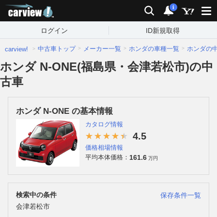
carview!
検索
通知
i
ログイン
ID新規取得
中古車トップ
メーカー一覧
ホンダの車種一覧
ホンダの
carview!
ホンダ N-ONE(福島県・会津若松市)の中
古車
ホンダ N-ONE の基本情報
カタログ情報
4.5
価格相場情報
161.6
平均本体価格：
万円
検索中の条件
保存条件一覧
会津若松市