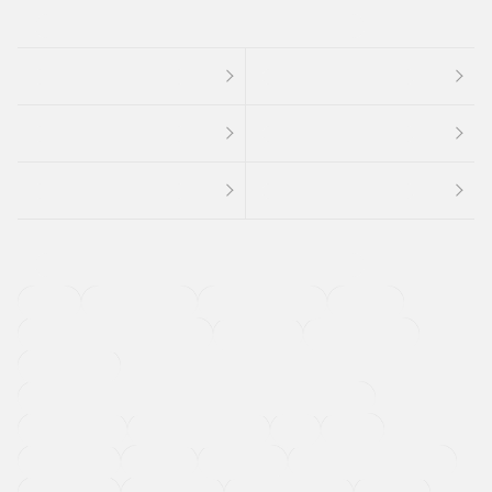
４ＷＤ
定期点検記録簿
ワンオーナーカー
福祉車両
メーカー系販売店取り扱い車
修復歴無し
アルミホイール
寒冷地仕様車
過給機設定モデル（ターボ・スーパーチャージャーなど)
ETC
CDプレーヤー
カーナビゲーション
禁煙車
法定整備付き
保証付き
エアバッグ
ディスチャージドランプ