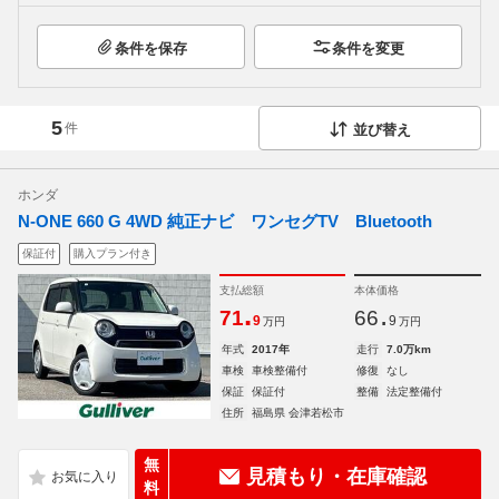
条件を保存
条件を変更
5
件
並び替え
ホンダ
N-ONE 660 G 4WD 純正ナビ ワンセグTV Bluetooth
保証付
購入プラン付き
支払総額
本体価格
.
.
71
66
9
9
万円
万円
年式
2017年
走行
7.0万km
車検
車検整備付
修復
なし
保証
保証付
整備
法定整備付
住所
福島県 会津若松市
無
見積もり・在庫確認
料