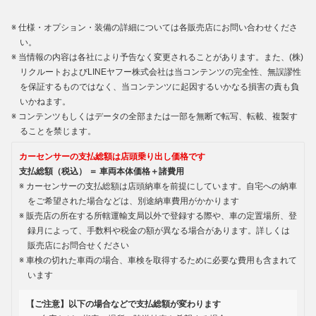
仕様・オプション・装備の詳細については各販売店にお問い合わせくださ
い。
当情報の内容は各社により予告なく変更されることがあります。また、(株)
リクルートおよびLINEヤフー株式会社は当コンテンツの完全性、無誤謬性
を保証するものではなく、当コンテンツに起因するいかなる損害の責も負
いかねます。
コンテンツもしくはデータの全部または一部を無断で転写、転載、複製す
ることを禁じます。
カーセンサーの支払総額は店頭乗り出し価格です
支払総額（税込） ＝ 車両本体価格＋諸費用
カーセンサーの支払総額は店頭納車を前提にしています。自宅への納車
をご希望された場合などは、別途納車費用がかかります
販売店の所在する所轄運輸支局以外で登録する際や、車の定置場所、登
録月によって、手数料や税金の額が異なる場合があります。詳しくは
販売店にお問合せください
車検の切れた車両の場合、車検を取得するために必要な費用も含まれて
います
【ご注意】以下の場合などで支払総額が変わります