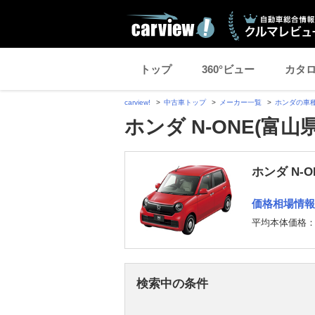
トップ
360°ビュー
カタ
carview!
中古車トップ
メーカー一覧
ホンダの車
ホンダ N-ONE(富
ホンダ N-
価格相場情報
平均本体価格
検索中の条件