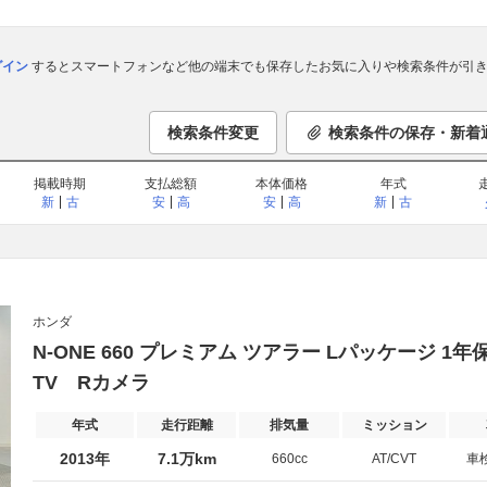
ログイン
するとスマートフォンなど他の端末でも保存したお気に入りや検索条件が引き
検索条件変更
検索条件の保存・新着
掲載時期
支払総額
本体価格
年式
新
古
安
高
安
高
新
古
ホンダ
N-ONE 660 プレミアム ツアラー Lパッケージ 1年
TV Rカメラ
年式
走行距離
排気量
ミッション
2013年
7.1万km
660cc
AT/CVT
車