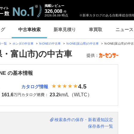
掲載レビュー
326,008
件
時点
※新車カタログのある自動車総合情報
2026.08.09
ログ
中古車検索
新車見積り
車買取
ニュース
種一覧
ホンダの中古車
N-ONEの中古車
N-ONE(富山県)の中古車
N-ONE(富山市)の中
山県・富山市)の中古車
提供：
ONE の基本情報
4.5
カタログ情報
161.6
23.2
km/L（WLTC）
：
万円
カタログ燃費：
検索条件の保存・新着通知設定
保存条件一覧