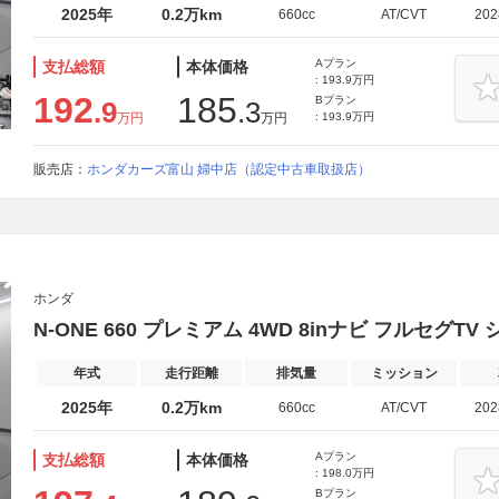
2025年
0.2万km
660cc
AT/CVT
20
Aプラン
支払総額
本体価格
: 193.9万円
192
185
Bプラン
.9
.3
万円
万円
: 193.9万円
販売店：
ホンダカーズ富山 婦中店（認定中古車取扱店）
ホンダ
N-ONE 660 プレミアム 4WD 8inナビ フルセグT
年式
走行距離
排気量
ミッション
2025年
0.2万km
660cc
AT/CVT
20
Aプラン
支払総額
本体価格
: 198.0万円
Bプラン