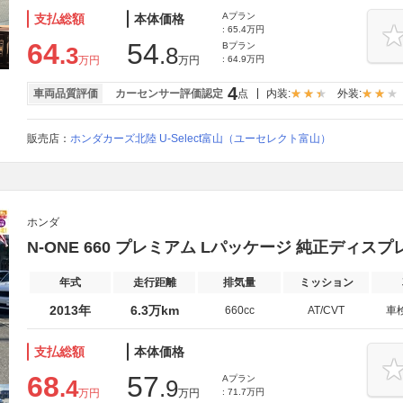
Aプラン
支払総額
本体価格
: 65.4万円
64
54
Bプラン
.3
.8
万円
万円
: 64.9万円
4
車両品質評価
カーセンサー評価認定
点
内装:
外装:
販売店：
ホンダカーズ北陸 U-Select富山（ユーセレクト富山）
ホンダ
N-ONE 660 プレミアム Lパッケージ 純正ディ
年式
走行距離
排気量
ミッション
2013年
6.3万km
660cc
AT/CVT
車
支払総額
本体価格
68
57
Aプラン
.4
.9
万円
万円
: 71.7万円