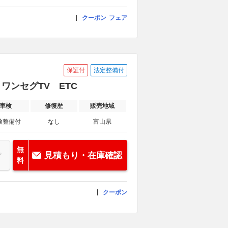
クーポン
フェア
保証付
法定整備付
・ワンセグTV ETC
車検
修復歴
販売地域
検整備付
なし
富山県
無
見積もり・在庫確認
料
クーポン