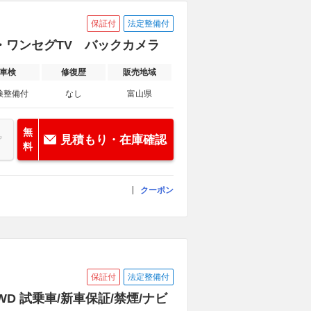
保証付
法定整備付
ナビ・ワンセグTV バックカメラ
車検
修復歴
販売地域
検整備付
なし
富山県
無
見積もり・在庫確認
料
クーポン
保証付
法定整備付
4WD 試乗車/新車保証/禁煙/ナビ