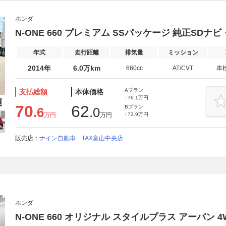
ホンダ
N-ONE 660 プレミアム SSパッケージ 純正SD
年式
走行距離
排気量
ミッション
2014年
6.0万km
660cc
AT/CVT
車
Aプラン
支払総額
本体価格
: 76.1万円
70
62
Bプラン
.6
.0
万円
万円
: 73.9万円
販売店：
ナイン自動車 TAX富山中央店
ホンダ
N-ONE 660 オリジナル スタイルプラス アーバン 