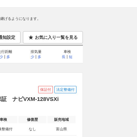
継げるようになります。
通知設定
お気に入り一覧を見る
走行距離
排気量
車検
少
多
少
多
長
短
保証付
法定整備付
保証 ナビVXM-128VSXi
車検
修復歴
販売地域
検整備付
なし
富山県