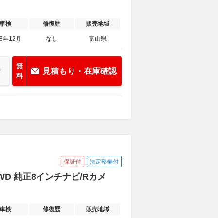
車検
修復歴
販売地域
28年12月
なし
富山県
無
見積もり・在庫確認
料
保証付
法定整備付
4WD 純正8インチナビ/Rカメ
車検
修復歴
販売地域