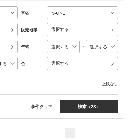
車名
選択する
販売地域
～
年式
選択する
色
上限なし
条件クリア
検索（
23
）
1