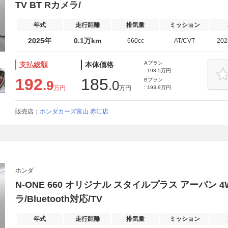
TV BT Rカメラ/
年式
走行距離
排気量
ミッション
2025年
0.1万km
660cc
AT/CVT
20
Aプラン
支払総額
本体価格
: 193.5万円
192
185
Bプラン
.9
.0
万円
万円
: 193.9万円
販売店：
ホンダカーズ富山 赤江店
ホンダ
N-ONE 660 オリジナル スタイルプラス アーバン 
ラ/Bluetooth対応/TV
年式
走行距離
排気量
ミッション