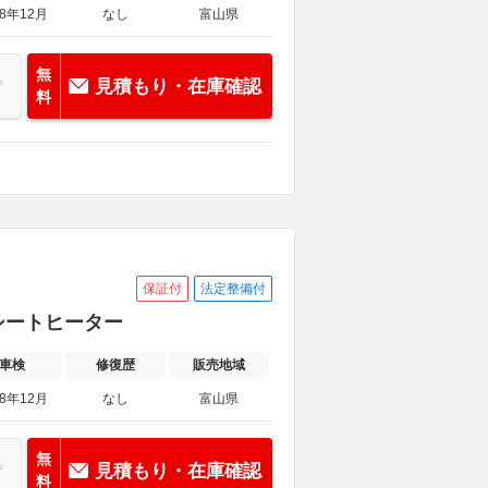
28年12月
なし
富山県
無
見積もり・在庫確認
料
保証付
法定整備付
V シートヒーター
車検
修復歴
販売地域
28年12月
なし
富山県
無
見積もり・在庫確認
料