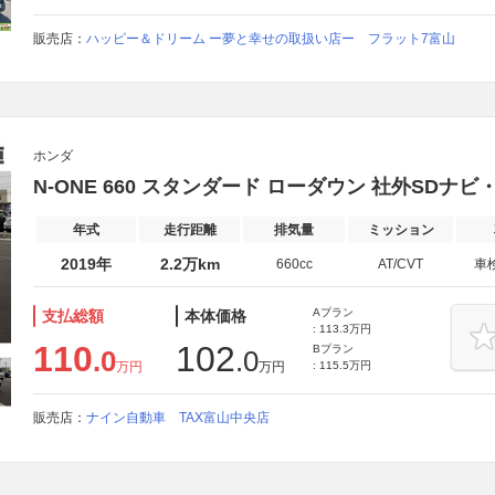
販売店：
ハッピー＆ドリーム ー夢と幸せの取扱い店ー フラット7富山
ホンダ
N-ONE 660 スタンダード ローダウン 社外SDナビ
年式
走行距離
排気量
ミッション
2019年
2.2万km
660cc
AT/CVT
車
Aプラン
支払総額
本体価格
: 113.3万円
110
102
Bプラン
.0
.0
万円
万円
: 115.5万円
販売店：
ナイン自動車 TAX富山中央店