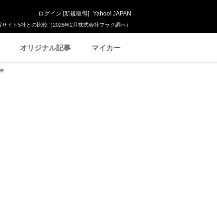
ログイン
[
新規取得
]
Yahoo! JAPAN
サイト5社との比較（2026年2月株式会社プラグ調べ）
オリジナル記事
マイカー
古車