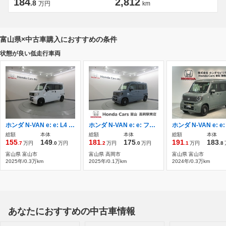
184
2,812
.8
万円
km
富山県×中古車購入におすすめの条件
状態が良い低走行車両
ホンダ N-VAN e: e: L4 試乗車/ナビ TV ETC ドラレコ Rカメラ/禁煙
ホンダ N-VAN e: e: ファン 試乗車/NAVI/Rカメラ/急速充電/禁煙車/TV
総額
本体
総額
本体
総額
本体
155
149
181
175
191
183
.7
万円
.0
万円
.2
万円
.0
万円
.1
万円
.8
富山県 富山市
富山県 高岡市
富山県 富山市
2025年/0.3万km
2025年/0.1万km
2024年/0.3万km
あなたにおすすめの中古車情報