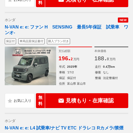
料
ホンダ
NEW
N-VAN e: e: ファン H SENSING 最長5年保証 試乗車 ワ
ンオ-
保証付
車両品質保証書付
購入プラン付き
支払総額
本体価格
.
.
196
188
2
8
万円
万円
年式
2025年
走行
0.4万km
車検
'27/2
修復
なし
保証
保証付
整備
法定整備付
住所
富山県 富山市
無
見積もり・在庫確認
料
ホンダ
N-VAN e: e: L4 試乗車/ナビ TV ETC ドラレコ Rカメラ/禁煙