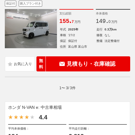
保証付
購入プラン付き
支払総額
本体価格
.
.
155
149
7
0
万円
万円
年式
2025年
走行
0.3万km
車検
'27/2
修復
なし
保証
保証付
整備
法定整備付
住所
富山県 富山市
無
見積もり・在庫確認
料
1
〜
3
/
3
件
ホンダ N-VAN e: 中古車相場
4.4
平均本体価格：
平均走行距離：