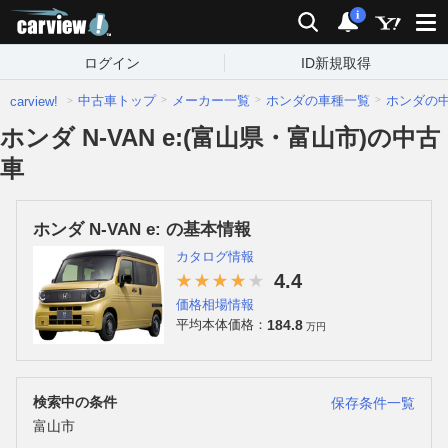
carview!
検索
通知
i
ログイン
ID新規取得
中古車トップ
メーカー一覧
ホンダの車種一覧
ホンダの
carview!
ホンダ N-VAN e:(富山県・富山市)の中古
車
ホンダ N-VAN e: の基本情報
カタログ情報
4.4
価格相場情報
184.8
平均本体価格：
万円
検索中の条件
保存条件一覧
富山市