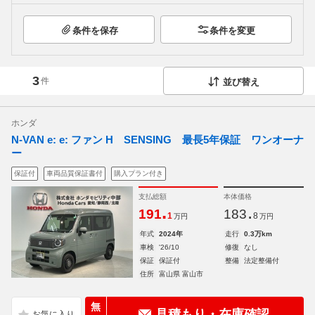
条件を保存
条件を変更
3
件
並び替え
ホンダ
N-VAN e: e: ファン H SENSING 最長5年保証 ワンオーナ
ー
保証付
車両品質保証書付
購入プラン付き
支払総額
本体価格
.
.
191
183
1
8
万円
万円
年式
2024年
走行
0.3万km
車検
'26/10
修復
なし
保証
保証付
整備
法定整備付
住所
富山県 富山市
無
見積もり・在庫確認