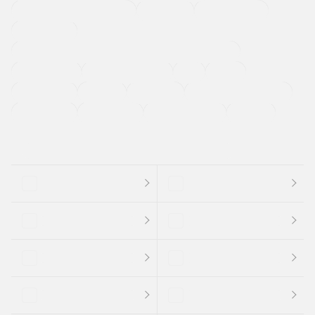
メーカー系販売店取り扱い車
修復歴無し
アルミホイール
寒冷地仕様車
過給機設定モデル（ターボ・スーパーチャージャーなど)
ETC
CDプレーヤー
カーナビゲーション
禁煙車
法定整備付き
保証付き
エアバッグ
ディスチャージドランプ
支払総顔あり
クーポンあり
車両品質評価書付
新着車両