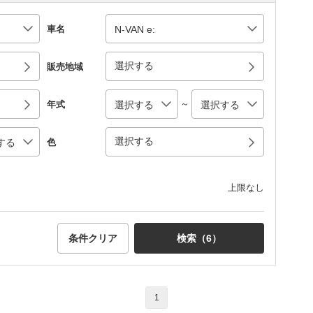
車名
選択する
販売地域
～
年式
選択する
色
上限なし
条件クリア
検索（
6
）
1