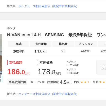
販売店：
ホンダカーズ北陸 花堂店（認定中古車取扱店）
ホンダ
N-VAN e: e: L4 H SENSING 最長5年保証 ワン
年式
走行距離
排気量
ミッション
2024年
1.3万km
0cc
AT/CVT
20
Aプラン
支払総額
本体価格
: 187.4万円
186
178
Bプラン
.0
.8
万円
万円
: 186.6万円
4.5
車両品質評価
カーセンサー評価認定
点
内装:
外装:
販売店：
ホンダカーズ北陸 花堂店（認定中古車取扱店）