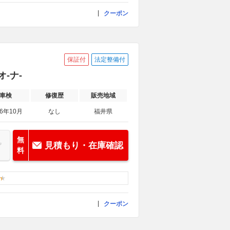
クーポン
保証付
法定整備付
オ-ナ-
車検
修復歴
販売地域
26年10月
なし
福井県
無
見積もり・在庫確認
料
クーポン