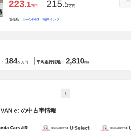
223
215
.1
.5
万円
万円
販売店：
U―Select 福井インター
184
2,810
：
平均走行距離：
.5
万円
km
1
VAN e: の中古車情報