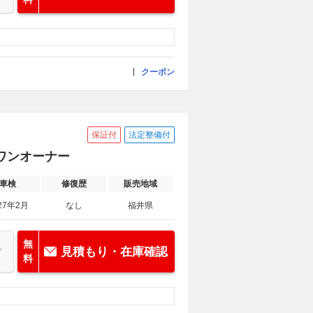
クーポン
保証付
法定整備付
証 ワンオーナー
車検
修復歴
販売地域
27年2月
なし
福井県
無
見積もり・在庫確認
料