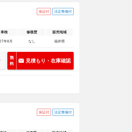
保証付
法定整備付
車検
修復歴
販売地域
027年8月
なし
福井県
無
見積もり・在庫確認
料
保証付
法定整備付