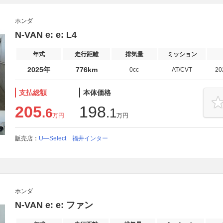
ホンダ
N-VAN e: e: L4
年式
走行距離
排気量
ミッション
2025年
776km
0cc
AT/CVT
2
支払総額
本体価格
205
198
.6
.1
万円
万円
販売店：
U―Select 福井インター
ホンダ
N-VAN e: e: ファン