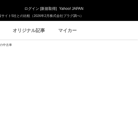
ログイン
[
新規取得
]
Yahoo! JAPAN
サイト5社との比較（2026年2月株式会社プラグ調べ）
オリジナル記事
マイカー
市)の中古車