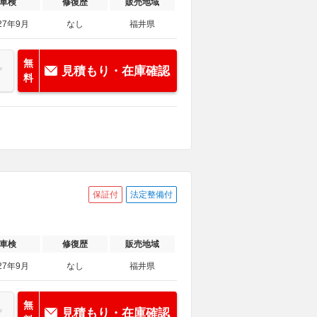
車検
修復歴
販売地域
27年9月
なし
福井県
無
見積もり・在庫確認
料
保証付
法定整備付
車検
修復歴
販売地域
27年9月
なし
福井県
無
見積もり・在庫確認