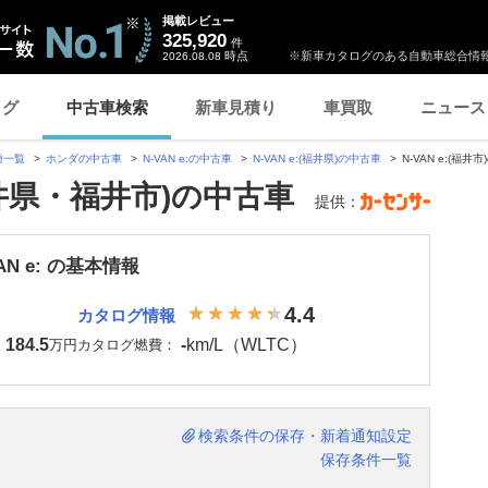
掲載レビュー
325,920
件
時点
※新車カタログのある自動車総合情報
2026.08.08
ログ
中古車検索
新車見積り
車買取
ニュース
種一覧
ホンダの中古車
N-VAN e:の中古車
N-VAN e:(福井県)の中古車
N-VAN e:(福井
(福井県・福井市)の中古車
提供：
AN e: の基本情報
4.4
カタログ情報
184.5
-
km/L（WLTC）
：
万円
カタログ燃費：
検索条件の保存・新着通知設定
保存条件一覧