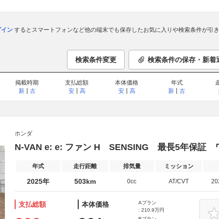
ログイン
するとスマートフォンなど他の端末でも保存したお気に入りや検索条件が引き
検索条件変更
検索条件の保存・新着
掲載時期
支払総額
本体価格
年式
新
古
安
高
安
高
新
古
ホンダ
N-VAN e: e: ファン H SENSING 最長5年保証 
年式
走行距離
排気量
ミッション
2025年
503km
0cc
AT/CVT
2
Aプラン
支払総額
本体価格
: 210.9万円
Bプラン