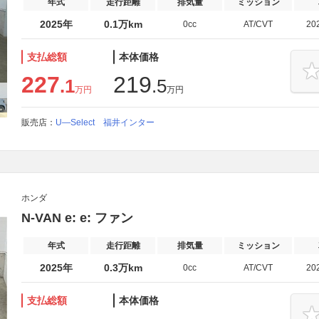
年式
走行距離
排気量
ミッション
2025年
0.1万km
0cc
AT/CVT
20
支払総額
本体価格
227
219
.1
.5
万円
万円
販売店：
U―Select 福井インター
ホンダ
N-VAN e: e: ファン
年式
走行距離
排気量
ミッション
2025年
0.3万km
0cc
AT/CVT
20
支払総額
本体価格