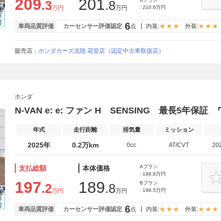
209
201
.3
.8
万円
万円
: 210.6万円
6
車両品質評価
カーセンサー評価認定
点
内装:
外装:
販売店：
ホンダカーズ北陸 花堂店（認定中古車取扱店）
ホンダ
N-VAN e: e: ファン H SENSING 最長5年保
年式
走行距離
排気量
ミッション
2025年
0.2万km
0cc
AT/CVT
20
Aプラン
支払総額
本体価格
: 198.8万円
197
189
Bプラン
.2
.8
万円
万円
: 198.5万円
6
車両品質評価
カーセンサー評価認定
点
内装:
外装: