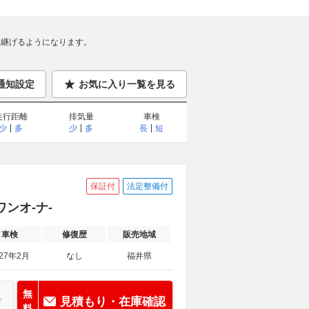
継げるようになります。
通知設定
お気に入り一覧を見る
走行距離
排気量
車検
少
多
少
多
長
短
保証付
法定整備付
ワンオ-ナ-
車検
修復歴
販売地域
027年2月
なし
福井県
無
見積もり・在庫確認
料