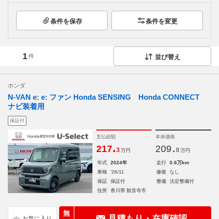
条件を保存
条件を変更
1
件
並び替え
ホンダ
N-VAN e: e: ファン Honda SENSING Honda CONNECT
ナビ装着用
保証付
支払総額
本体価格
.
.
217
209
3
8
万円
万円
年式
2024年
走行
0.6万km
車検
'26/11
修復
なし
保証
保証付
整備
法定整備付
住所
香川県 観音寺市
無
見積もり・在庫確認