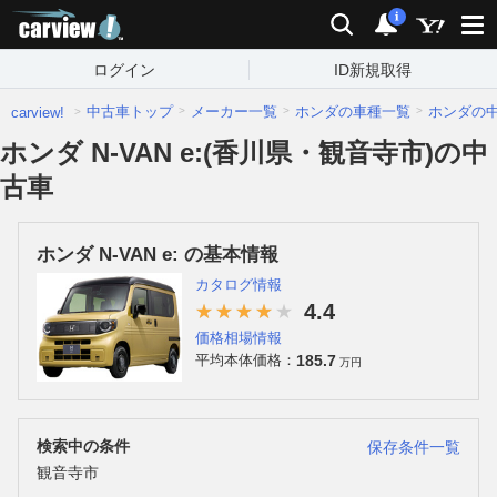
carview!
検索
通知
i
ログイン
ID新規取得
中古車トップ
メーカー一覧
ホンダの車種一覧
ホンダの
carview!
ホンダ N-VAN e:(香川県・観音寺市)の中
古車
ホンダ N-VAN e: の基本情報
カタログ情報
4.4
価格相場情報
185.7
平均本体価格：
万円
検索中の条件
保存条件一覧
観音寺市