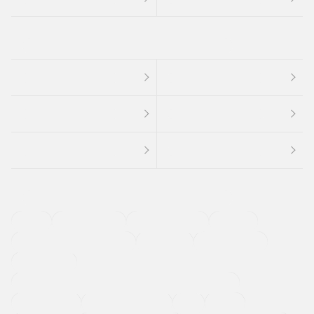
４ＷＤ
定期点検記録簿
ワンオーナーカー
福祉車両
メーカー系販売店取り扱い車
修復歴無し
アルミホイール
寒冷地仕様車
過給機設定モデル（ターボ・スーパーチャージャーなど)
ETC
CDプレーヤー
カーナビゲーション
禁煙車