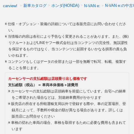
新車カタログ
ホンダ(HONDA)
N-VAN e:の中
carview!
N-VAN e:
仕様・オプション・装備の詳細については各販売店にお問い合わせくださ
い。
当情報の内容は各社により予告なく変更されることがあります。また、(株)
リクルートおよびLINEヤフー株式会社は当コンテンツの完全性、無誤謬性
を保証するものではなく、当コンテンツに起因するいかなる損害の責も負
いかねます。
コンテンツもしくはデータの全部または一部を無断で転写、転載、複製す
ることを禁じます。
カーセンサーの支払総額は店頭乗り出し価格です
支払総額（税込） ＝ 車両本体価格＋諸費用
カーセンサーの支払総額は店頭納車を前提にしています。自宅への納車
をご希望された場合などは、別途納車費用がかかります
販売店の所在する所轄運輸支局以外で登録する際や、車の定置場所、登
録月によって、手数料や税金の額が異なる場合があります。詳しくは
販売店にお問合せください
車検の切れた車両の場合、車検を取得するために必要な費用も含まれて
います