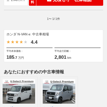
料
1
〜
1
/
1
件
ホンダ N-VAN e: 中古車相場
4.4
平均本体価格：
平均走行距離：
185
2,801
.7
万円
km
あなたにおすすめの中古車情報