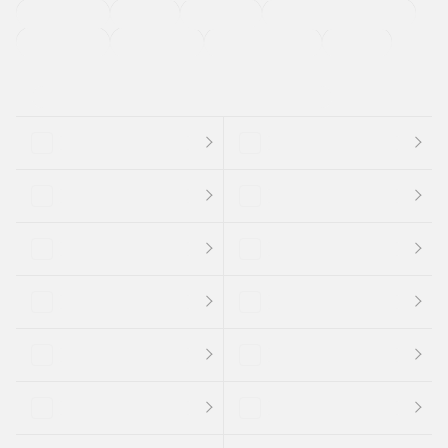
法定整備付き
保証付き
エアバッグ
ディスチャージドランプ
支払総顔あり
クーポンあり
車両品質評価書付
新着車両