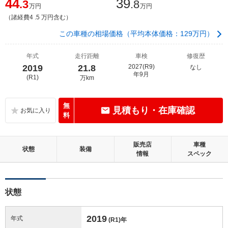
44
39
.3
.8
万円
万円
（諸経費4 .5 万円含む）
この車種の相場価格（平均本体価格：129万円）
年式
走行距離
車検
修復歴
2019
21.8
2027(R9)
なし
年9月
(R1)
万km
無
見積もり・在庫確認
料
販売店
車種
状態
装備
情報
スペック
状態
2019
年式
(R1)
年