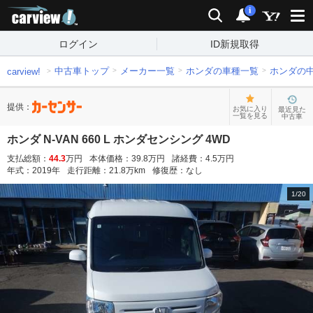
carview!
検索
通知
i
ログイン
ID新規取得
中古車トップ
メーカー一覧
ホンダの車種一覧
ホンダの
carview!
提供：
お気に入り
最近見た
一覧を見る
中古車
ホンダ N-VAN 660 L ホンダセンシング 4WD
支払総額：
44.3
万円
本体価格：
39.8
万円
諸経費：
4.5
万円
年式：
2019
年
走行距離：
21.8
万km
修復歴：
なし
1
/
20