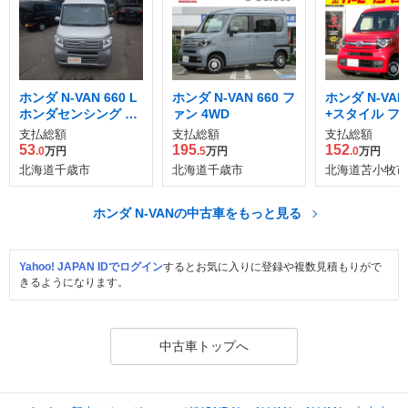
ホンダ N-VAN 660 L
ホンダ N-VAN 660 フ
ホンダ N-VAN 
ホンダセンシング 4
ァン 4WD
+スタイル フ
WD
ーボ 4WD
支払総額
支払総額
支払総額
53
195
152
.0
万円
.5
万円
.0
万円
北海道千歳市
北海道千歳市
北海道苫小牧市
ホンダ N-VANの中古車をもっと見る
Yahoo! JAPAN IDでログイン
するとお気に入りに登録や複数見積もりがで
きるようになります。
中古車トップへ