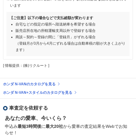
います
【ご注意】以下の場合などで支払総額が変わります
自宅などの指定の場所へ陸送納車を希望する場合
販売店所在地の所轄運輸支局以外で登録する場合
商談～契約～登録の間に「登録月」がずれる場合
（登録月が3月から4月にずれる場合は自動車税の額が大きく上がり
ます）
[ 情報提供：(株)リクルート ]
ホンダ N-VANのカタログを見る
ホンダ N-VAN+スタイルのカタログを見る
車査定を依頼する
あなたの愛車、今いくら？
申込み
最短3時間後
に
最大20社
から愛車の査定結果をWebでお知
らせ！