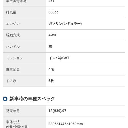
車台番号末尾
267
排気量
660cc
エンジン
ガソリン(レギュラー)
駆動方式
4WD
ハンドル
右
ミッション
インパネCVT
乗車定員
4名
ドア数
5枚
新車時の車種スペック
発売年月
18(H30)/07
車体寸法
3395
×
1475
×
1960
mm
(全長×全幅×全高)