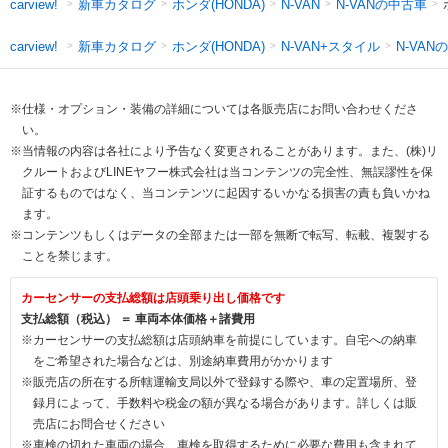
新車カタログ
ホンダ(HONDA)
N-VANの中古車
carview!
N-VAN
新車カタログ
ホンダ(HONDA)
N-VAN+スタイル
N-VAN
carview!
※仕様・オプション・装備の詳細については各販売店にお問い合わせくださ
い。
※当情報の内容は各社により予告なく変更されることがあります。また、(株)リ
クルートおよびLINEヤフー株式会社は当コンテンツの完全性、無誤謬性を保
証するものではなく、当コンテンツに起因するいかなる損害の責も負いかね
ます。
※コンテンツもしくはデータの全部または一部を無断で転写、転載、複製する
ことを禁じます。
カーセンサーの支払総額は店頭乗り出し価格です
支払総額（税込） ＝ 車両本体価格＋諸費用
※カーセンサーの支払総額は店頭納車を前提にしています。自宅への納車
をご希望された場合などは、別途納車費用がかかります
※販売店の所在する所轄運輸支局以外で登録する際や、車の定置場所、登
録月によって、手数料や税金の額が異なる場合があります。詳しくは販
売店にお問合せください
※車検の切れた車両の場合、車検を取得するために必要な費用も含まれて