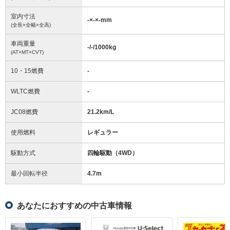
室内寸法
-
×
-
×
-
mm
(全長×全幅×全高)
車両重量
-/-/1000
kg
(AT×MT×CVT)
10・15燃費
-
WLTC燃費
-
JC08燃費
21.2km/L
使用燃料
レギュラー
駆動方式
四輪駆動（4WD）
最小回転半径
4.7
m
あなたにおすすめの中古車情報