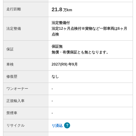
21.8
走行距離
万km
法定整備付
法定整備
法定12ヶ月点検付※貨物など一部車両は6ヶ月
点検
保証無
保証
無償・有償保証とも無となります。
車検
2027(R9) 年9月
修復歴
なし
ワンオーナー
-
正規輸入車
-
禁煙車
-
リサイクル
リ済込