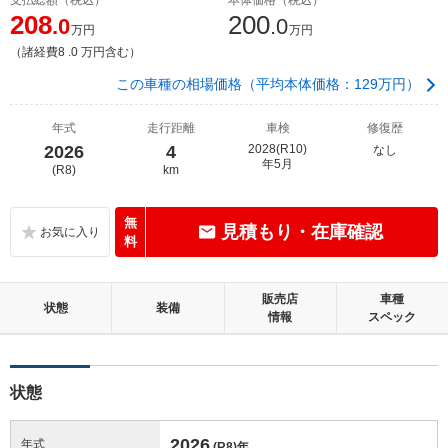
208
200
.0
.0
万円
万円
（諸経費8 .0 万円含む）
この車種の相場価格（平均本体価格：129万円）
年式
走行距離
車検
修復歴
2026
4
2028(R10)
なし
年5月
(R8)
km
無
見積もり・在庫確認
料
販売店
車種
状態
装備
情報
スペック
状態
2026
年式
(R8)
年