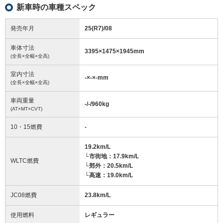
新車時の車種スペック
発売年月
25(R7)/08
車体寸法
3395
×
1475
×
1945
mm
(全長×全幅×全高)
室内寸法
-
×
-
×
-
mm
(全長×全幅×全高)
車両重量
-/-/960
kg
(AT×MT×CVT)
10・15燃費
-
19.2km/L
└市街地：17.9km/L
WLTC燃費
└郊外：20.5km/L
└高速：19.0km/L
JC08燃費
23.8km/L
使用燃料
レギュラー