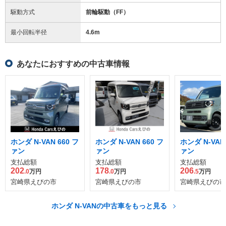
駆動方式
前輪駆動（FF）
最小回転半径
4.6
m
あなたにおすすめの中古車情報
ホンダ N-VAN 660 フ
ホンダ N-VAN 660 フ
ホンダ N-VAN 
ァン
ァン
ァン
支払総額
支払総額
支払総額
202
178
206
.0
万円
.0
万円
.5
万円
宮崎県えびの市
宮崎県えびの市
宮崎県えびの市
ホンダ N-VANの中古車をもっと見る