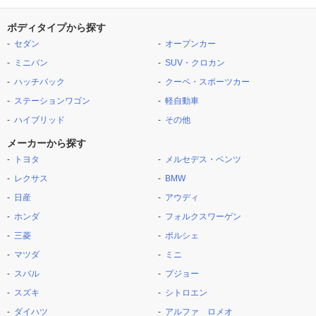
ボディタイプから探す
セダン
オープンカー
ミニバン
SUV・クロカン
ハッチバック
クーペ・スポーツカー
ステーションワゴン
軽自動車
ハイブリッド
その他
メーカーから探す
トヨタ
メルセデス・ベンツ
レクサス
BMW
日産
アウディ
ホンダ
フォルクスワーゲン
三菱
ポルシェ
マツダ
ミニ
スバル
プジョー
スズキ
シトロエン
ダイハツ
アルファ ロメオ