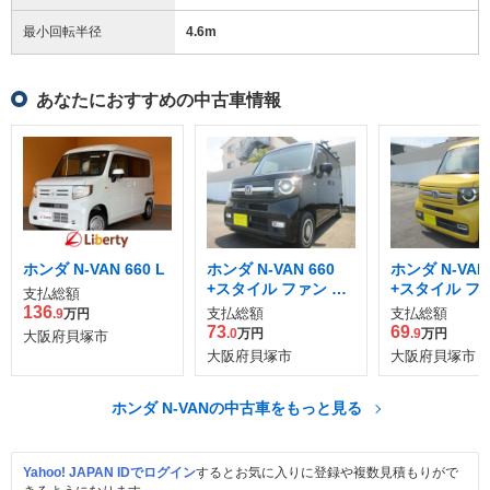
最小回転半径
4.6
m
あなたにおすすめの中古車情報
ホンダ N-VAN 660 L
ホンダ N-VAN 660
ホンダ N-VAN 
+スタイル ファン ホ
+スタイル フ
支払総額
ンダセンシング
ーボ ホンダセ
136
支払総額
支払総額
.9
万円
グ
73
69
.0
万円
.9
万円
大阪府貝塚市
大阪府貝塚市
大阪府貝塚市
ホンダ N-VANの中古車をもっと見る
Yahoo! JAPAN IDでログイン
するとお気に入りに登録や複数見積もりがで