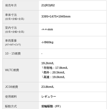
発売年月
21(R3)/02
車体寸法
3395
×
1475
×
1945
mm
(全長×全幅×全高)
室内寸法
-
×
-
×
-
mm
(全長×全幅×全高)
車両重量
-/-/960
kg
(AT×MT×CVT)
10・15燃費
-
19.2km/L
└市街地：17.9km/L
WLTC燃費
└郊外：20.5km/L
└高速：19.0km/L
JC08燃費
23.8km/L
使用燃料
レギュラー
駆動方式
前輪駆動（FF）