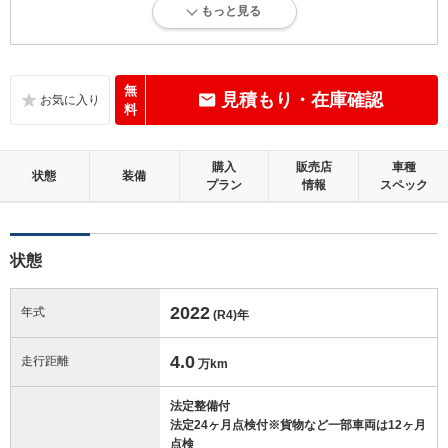
もっと見る
内外装に目立たない軽微なキズ、ヘコミが少し認められますが、良好な
状態です。
内装：
無
見積もり・在庫確認
目立たない軽微なダメージはありますが、良好な状態です。
料
外装：
購入
販売店
車種
キズ、ヘコミなどが少なく、あっても目立たない、良好な状態です。
状態
装備
プラン
情報
スペック
修復歴：無
状態
この中古車の「車両品質評価書」を見る
2022
年式
(R4)
年
4.0
走行距離
万km
法定整備付
法定24ヶ月点検付※貨物など一部車両は12ヶ月
点検