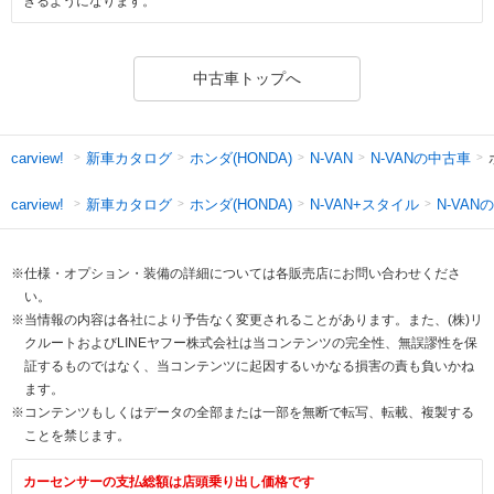
きるようになります。
中古車トップへ
新車カタログ
ホンダ(HONDA)
N-VANの中古車
carview!
N-VAN
新車カタログ
ホンダ(HONDA)
N-VAN+スタイル
N-VAN
carview!
※仕様・オプション・装備の詳細については各販売店にお問い合わせくださ
い。
※当情報の内容は各社により予告なく変更されることがあります。また、(株)リ
クルートおよびLINEヤフー株式会社は当コンテンツの完全性、無誤謬性を保
証するものではなく、当コンテンツに起因するいかなる損害の責も負いかね
ます。
※コンテンツもしくはデータの全部または一部を無断で転写、転載、複製する
ことを禁じます。
カーセンサーの支払総額は店頭乗り出し価格です