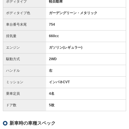
ボディタイプ
軽自動車
ボディタイプ色
ガーデングリーン・メタリック
車台番号末尾
754
排気量
660cc
エンジン
ガソリン(レギュラー)
駆動方式
2WD
ハンドル
右
ミッション
インパネCVT
乗車定員
4名
ドア数
5枚
新車時の車種スペック