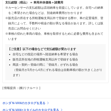
支払総額（税込） ＝ 車両本体価格＋諸費用
※カーセンサーの支払総額は店頭納車を前提にしています。自宅への納車
をご希望された場合などは、別途納車費用がかかります
※販売店の所在する所轄運輸支局以外で登録する際や、車の定置場所、登
録月によって、手数料や税金の額が異なる場合があります。詳しくは販
売店にお問合せください
※車検の切れた車両の場合、車検を取得するために必要な費用も含まれて
います
【ご注意】以下の場合などで支払総額が変わります
自宅などの指定の場所へ陸送納車を希望する場合
販売店所在地の所轄運輸支局以外で登録する場合
商談～契約～登録の間に「登録月」がずれる場合
（登録月が3月から4月にずれる場合は自動車税の額が大きく上がり
ます）
[ 情報提供：(株)リクルート ]
ホンダ N-VANのカタログを見る
ホンダ N-VAN+スタイルのカタログを見る