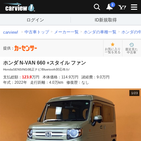
carview!
検索
通知
i
ログイン
ID新規取得
中古車トップ
メーカー一覧
ホンダの車種一覧
ホンダの
carview!
提供：
お気に入り
最近見た
一覧を見る
中古車
ホンダ N-VAN 660 +スタイル ファン
HondaSENSING/純正ナビ/Bluetooth対応/Bカ/
支払総額：
123.9
万円
本体価格：
114.9
万円
諸経費：
9.0
万円
年式：
2022
年
走行距離：
4.0
万km
修復歴：
なし
1
/
23