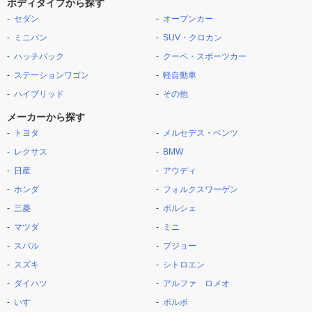
ボディタイプから探す
セダン
オープンカー
ミニバン
SUV・クロカン
ハッチバック
クーペ・スポーツカー
ステーションワゴン
軽自動車
ハイブリッド
その他
メーカーから探す
トヨタ
メルセデス・ベンツ
レクサス
BMW
日産
アウディ
ホンダ
フォルクスワーゲン
三菱
ポルシェ
マツダ
ミニ
スバル
プジョー
スズキ
シトロエン
ダイハツ
アルファ ロメオ
いすゞ
ボルボ