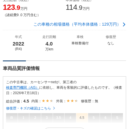
123
114
.9
.9
万円
万円
（諸経費9 .0 万円含む）
この車種の相場価格（平均本体価格：129万円）
年式
走行距離
車検
修復歴
2022
4.0
車検整備付
なし
(R4)
万km
車両品質評価情報
この中古車は、カーセンサーnetが、第三者の
検査専門機関（AIS）
に依頼し、車両を客観的に評価したものです。（検査
日：2026年7月18日）
4.5
内装：
外装：
修復歴：無
総合評価：
修復歴・キズの確認はこちら
R
1
2
3
3.5
4
4.5
5
6
S
4.5
総合評価：