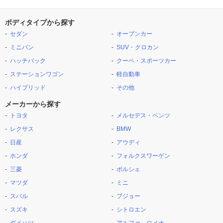
ボディタイプから探す
セダン
オープンカー
ミニバン
SUV・クロカン
ハッチバック
クーペ・スポーツカー
ステーションワゴン
軽自動車
ハイブリッド
その他
メーカーから探す
トヨタ
メルセデス・ベンツ
レクサス
BMW
日産
アウディ
ホンダ
フォルクスワーゲン
三菱
ポルシェ
マツダ
ミニ
スバル
プジョー
スズキ
シトロエン