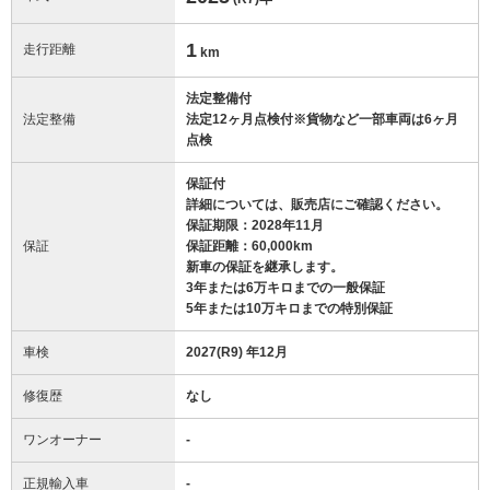
1
走行距離
km
法定整備付
法定整備
法定12ヶ月点検付※貨物など一部車両は6ヶ月
点検
保証付
詳細については、販売店にご確認ください。
保証期限：2028年11月
保証
保証距離：60,000km
新車の保証を継承します。
3年または6万キロまでの一般保証
5年または10万キロまでの特別保証
車検
2027(R9) 年12月
修復歴
なし
ワンオーナー
-
正規輸入車
-