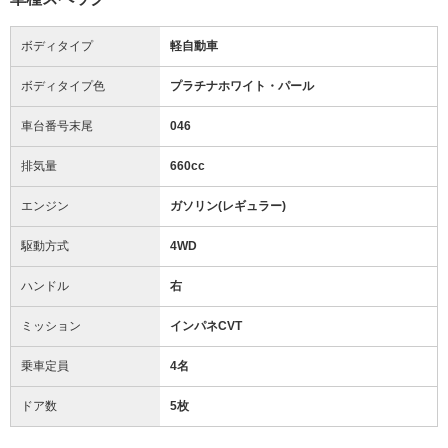
ボディタイプ
軽自動車
ボディタイプ色
プラチナホワイト・パール
車台番号末尾
046
排気量
660cc
エンジン
ガソリン(レギュラー)
駆動方式
4WD
ハンドル
右
ミッション
インパネCVT
乗車定員
4名
ドア数
5枚