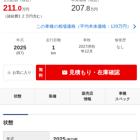
211
207
.0
.8
万円
万円
（諸経費3 .2 万円含む）
この車種の相場価格（平均本体価格：129万円）
年式
走行距離
車検
修復歴
2025
1
2027(R9)
なし
年12月
(R7)
km
無
見積もり・在庫確認
料
販売店
車種
状態
装備
情報
スペック
状態
2025
年式
(R7)
年