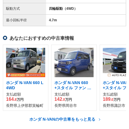
駆動方式
四輪駆動（4WD）
最小回転半径
4.7
m
あなたにおすすめの中古車情報
ホンダ N-VAN 660 L
ホンダ N-VAN 660
ホンダ N-VAN 
4WD
+スタイル ファン タ
+スタイル フ
ーボ ホンダセンシン
ーボ 4WD
支払総額
支払総額
支払総額
グ
164
142
189
.8
万円
.0
万円
.0
万円
長野県上伊那郡箕輪町
長野県岡谷市
長野県諏訪市
ホンダ N-VANの中古車をもっと見る