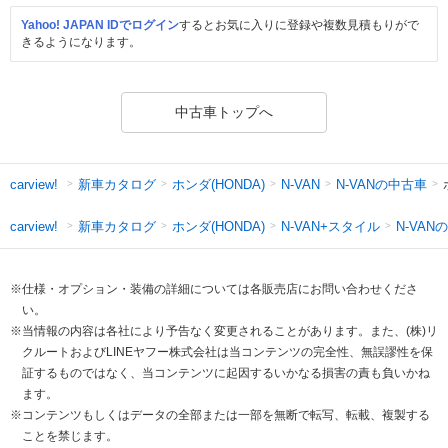
Yahoo! JAPAN IDでログイン
するとお気に入りに登録や複数見積もりがで
きるようになります。
中古車トップへ
新車カタログ
ホンダ(HONDA)
N-VANの中古車
carview!
N-VAN
新車カタログ
ホンダ(HONDA)
N-VAN+スタイル
N-VAN
carview!
※仕様・オプション・装備の詳細については各販売店にお問い合わせくださ
い。
※当情報の内容は各社により予告なく変更されることがあります。また、(株)リ
クルートおよびLINEヤフー株式会社は当コンテンツの完全性、無誤謬性を保
証するものではなく、当コンテンツに起因するいかなる損害の責も負いかね
ます。
※コンテンツもしくはデータの全部または一部を無断で転写、転載、複製する
ことを禁じます。