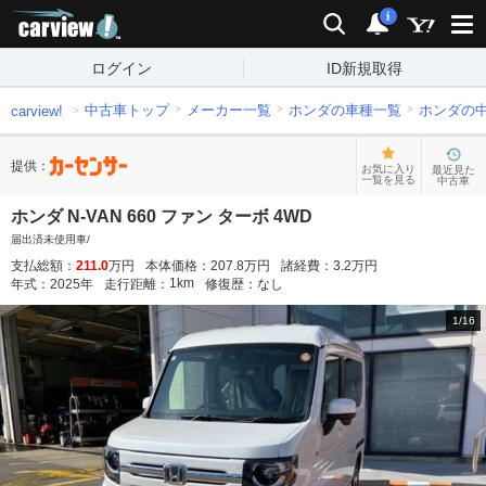
carview!
検索
通知
i
ログイン
ID新規取得
中古車トップ
メーカー一覧
ホンダの車種一覧
ホンダの
carview!
提供：
お気に入り
最近見た
一覧を見る
中古車
ホンダ N-VAN 660 ファン ターボ 4WD
届出済未使用車/
支払総額：
211.0
万円
本体価格：
207.8
万円
諸経費：
3.2
万円
1
km
年式：
2025
年
走行距離：
修復歴：
なし
1
/
16