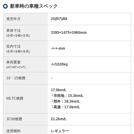
新車時の車種スペック
発売年月
25(R7)/08
車体寸法
3395
×
1475
×
1960
mm
(全長×全幅×全高)
室内寸法
-
×
-
×
-
mm
(全長×全幅×全高)
車両重量
-/-/1020
kg
(AT×MT×CVT)
10・15燃費
-
17.0km/L
└市街地：15.3km/L
WLTC燃費
└郊外：18.3km/L
└高速：17.0km/L
JC08燃費
21.2km/L
使用燃料
レギュラー