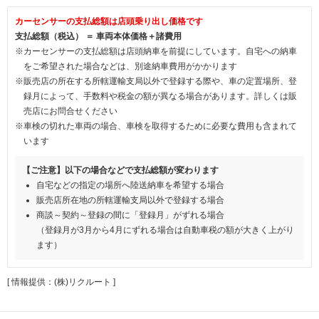
カーセンサーの支払総額は店頭乗り出し価格です
支払総額（税込） ＝ 車両本体価格＋諸費用
※カーセンサーの支払総額は店頭納車を前提にしています。自宅への納車
をご希望された場合などは、別途納車費用がかかります
※販売店の所在する所轄運輸支局以外で登録する際や、車の定置場所、登
録月によって、手数料や税金の額が異なる場合があります。詳しくは販
売店にお問合せください
※車検の切れた車両の場合、車検を取得するために必要な費用も含まれて
います
【ご注意】以下の場合などで支払総額が変わります
自宅などの指定の場所へ陸送納車を希望する場合
販売店所在地の所轄運輸支局以外で登録する場合
商談～契約～登録の間に「登録月」がずれる場合
（登録月が3月から4月にずれる場合は自動車税の額が大きく上がり
ます）
[ 情報提供：(株)リクルート ]