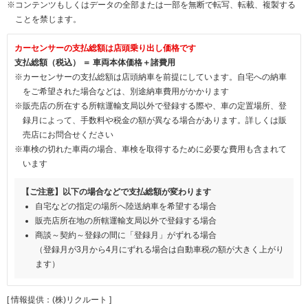
※コンテンツもしくはデータの全部または一部を無断で転写、転載、複製する
ことを禁じます。
カーセンサーの支払総額は店頭乗り出し価格です
支払総額（税込） ＝ 車両本体価格＋諸費用
※カーセンサーの支払総額は店頭納車を前提にしています。自宅への納車
をご希望された場合などは、別途納車費用がかかります
※販売店の所在する所轄運輸支局以外で登録する際や、車の定置場所、登
録月によって、手数料や税金の額が異なる場合があります。詳しくは販
売店にお問合せください
※車検の切れた車両の場合、車検を取得するために必要な費用も含まれて
います
【ご注意】以下の場合などで支払総額が変わります
自宅などの指定の場所へ陸送納車を希望する場合
販売店所在地の所轄運輸支局以外で登録する場合
商談～契約～登録の間に「登録月」がずれる場合
（登録月が3月から4月にずれる場合は自動車税の額が大きく上がり
ます）
[ 情報提供：(株)リクルート ]