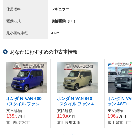
使用燃料
レギュラー
駆動方式
前輪駆動（FF）
最小回転半径
4.6
m
あなたにおすすめの中古車情報
ホンダ N-VAN 660
ホンダ N-VAN 660
ホンダ N-VAN 
+スタイル ファン タ
+スタイル ファン 4W
ァン 4WD
ーボ
D
支払総額
支払総額
支払総額
139
119
196
.5
万円
.0
万円
.7
万円
富山県射水市
富山県射水市
富山県富山市