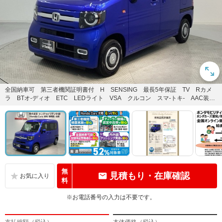
全国納車可 第三者機関証明書付 H SENSING 最長5年保証 TV Rカメ
ラ BTオ-ディオ ETC LEDライト VSA クルコン スマ-トキ- AAC装備
のN-V...
無
見積もり・在庫確認
料
※お電話番号の入力は不要です。
支払総額（税込）
本体価格（税込）