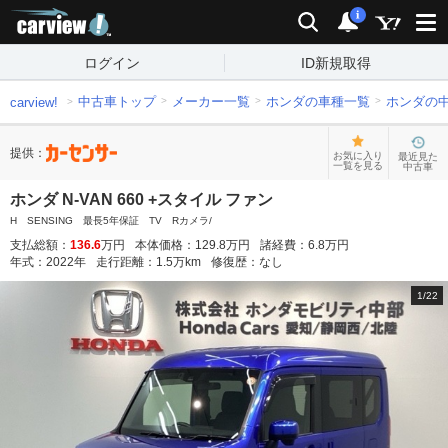
carview!
検索
通知
i
ログイン
ID新規取得
中古車トップ
メーカー一覧
ホンダの車種一覧
ホンダの
carview!
提供：
お気に入り
最近見た
一覧を見る
中古車
ホンダ N-VAN 660 +スタイル ファン
H SENSING 最長5年保証 TV Rカメラ/
支払総額：
136.6
万円
本体価格：
129.8
万円
諸経費：
6.8
万円
年式：
2022
年
走行距離：
1.5
万km
修復歴：
なし
1
/
22