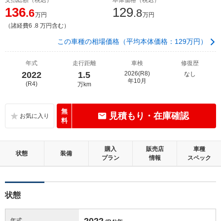
136
129
.6
.8
万円
万円
（諸経費6 .8 万円含む）
この車種の相場価格（平均本体価格：129万円）
年式
走行距離
車検
修復歴
2022
1.5
2026(R8)
なし
年10月
(R4)
万km
無
見積もり・在庫確認
料
購入
販売店
車種
状態
装備
プラン
情報
スペック
状態
2022
年式