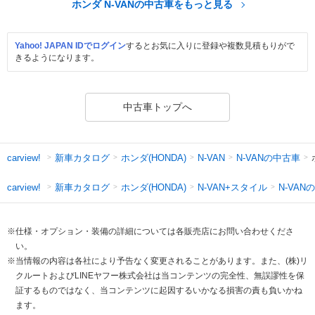
ホンダ N-VANの中古車をもっと見る
Yahoo! JAPAN IDでログイン
するとお気に入りに登録や複数見積もりがで
きるようになります。
中古車トップへ
新車カタログ
ホンダ(HONDA)
N-VANの中古車
carview!
N-VAN
新車カタログ
ホンダ(HONDA)
N-VAN+スタイル
N-VAN
carview!
※仕様・オプション・装備の詳細については各販売店にお問い合わせくださ
い。
※当情報の内容は各社により予告なく変更されることがあります。また、(株)リ
クルートおよびLINEヤフー株式会社は当コンテンツの完全性、無誤謬性を保
証するものではなく、当コンテンツに起因するいかなる損害の責も負いかね
ます。