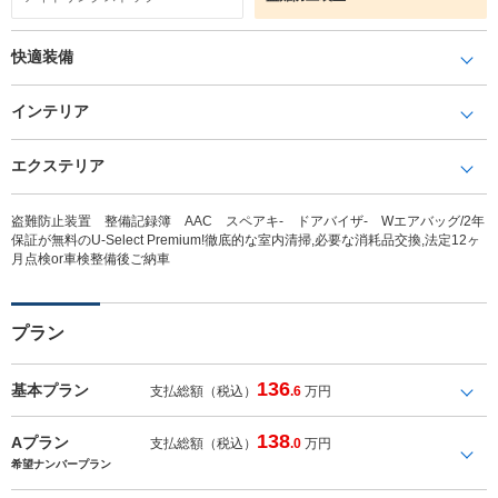
快適装備
インテリア
エクステリア
盗難防止装置 整備記録簿 AAC スペアキ- ドアバイザ- Wエアバッグ/2年
保証が無料のU-Select Premium!徹底的な室内清掃,必要な消耗品交換,法定12ヶ
月点検or車検整備後ご納車
プラン
136
基本プラン
支払総額（税込）
.6
万円
138
Aプラン
支払総額（税込）
.0
万円
希望ナンバープラン