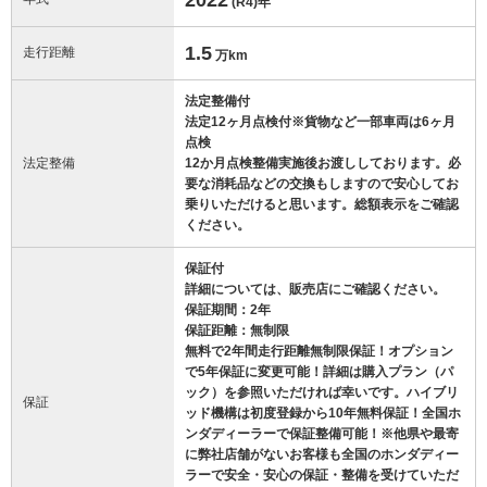
(R4)
年
1.5
走行距離
万km
法定整備付
法定12ヶ月点検付※貨物など一部車両は6ヶ月
点検
法定整備
12か月点検整備実施後お渡ししております。必
要な消耗品などの交換もしますので安心してお
乗りいただけると思います。総額表示をご確認
ください。
保証付
詳細については、販売店にご確認ください。
保証期間：2年
保証距離：無制限
無料で2年間走行距離無制限保証！オプション
で5年保証に変更可能！詳細は購入プラン（パ
ック）を参照いただければ幸いです。ハイブリ
保証
ッド機構は初度登録から10年無料保証！全国ホ
ンダディーラーで保証整備可能！※他県や最寄
に弊社店舗がないお客様も全国のホンダディー
ラーで安全・安心の保証・整備を受けていただ