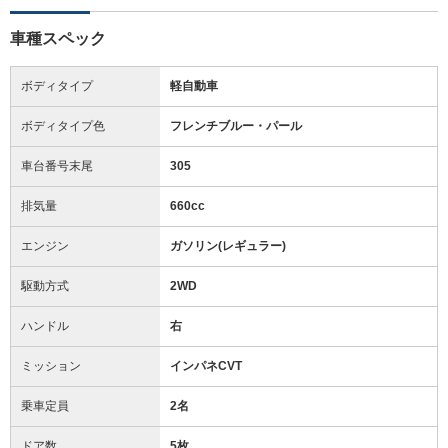
車種スペック
ボディタイプ
軽自動車
ボディタイプ色
フレンチブルー・パール
車台番号末尾
305
排気量
660cc
エンジン
ガソリン(レギュラー)
駆動方式
2WD
ハンドル
右
ミッション
インパネCVT
乗車定員
2名
ドア数
5枚