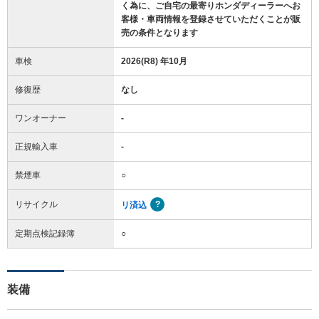
く為に、ご自宅の最寄りホンダディーラーへお
客様・車両情報を登録させていただくことが販
売の条件となります
車検
2026(R8) 年10月
修復歴
なし
ワンオーナー
-
正規輸入車
-
禁煙車
○
リサイクル
リ済込
定期点検記録簿
○
装備