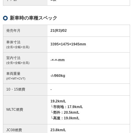
新車時の車種スペック
発売年月
21(R3)/02
車体寸法
3395
×
1475
×
1945
mm
(全長×全幅×全高)
室内寸法
-
×
-
×
-
mm
(全長×全幅×全高)
車両重量
-/-/960
kg
(AT×MT×CVT)
10・15燃費
-
19.2km/L
└市街地：17.9km/L
WLTC燃費
└郊外：20.5km/L
└高速：19.0km/L
JC08燃費
23.8km/L