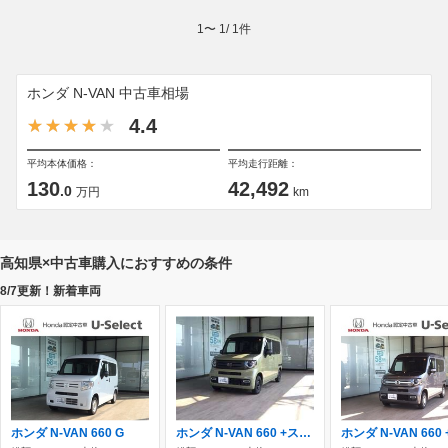
1
〜
1
/
1
件
ホンダ N-VAN 中古車相場
4.4
平均本体価格：
平均走行距離：
130
42,492
.0
万円
km
高知県×中古車購入におすすめの条件
8/7更新！新着車両
ホンダ N-VAN 660 G
ホンダ N-VAN 660 +スタイル ファン ターボ