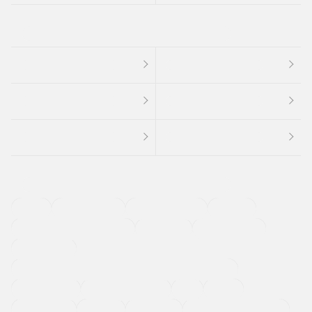
４ＷＤ
定期点検記録簿
ワンオーナーカー
福祉車両
メーカー系販売店取り扱い車
修復歴無し
アルミホイール
寒冷地仕様車
過給機設定モデル（ターボ・スーパーチャージャーなど)
ETC
CDプレーヤー
カーナビゲーション
禁煙車
法定整備付き
保証付き
エアバッグ
ディスチャージドランプ