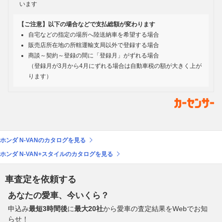
います
【ご注意】以下の場合などで支払総額が変わります
自宅などの指定の場所へ陸送納車を希望する場合
販売店所在地の所轄運輸支局以外で登録する場合
商談～契約～登録の間に「登録月」がずれる場合
（登録月が3月から4月にずれる場合は自動車税の額が大きく上が
ります）
ホンダ N-VANのカタログを見る
ホンダ N-VAN+スタイルのカタログを見る
車査定を依頼する
あなたの愛車、今いくら？
申込み
最短3時間後
に
最大20社
から愛車の査定結果をWebでお知
らせ！