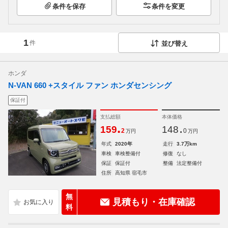
条件を保存
条件を変更
1
件
並び替え
ホンダ
N-VAN 660 +スタイル ファン ホンダセンシング
保証付
支払総額
本体価格
.
.
159
148
2
0
万円
万円
年式
2020年
走行
3.7万km
車検
車検整備付
修復
なし
保証
保証付
整備
法定整備付
住所
高知県 宿毛市
無
見積もり・在庫確認
料