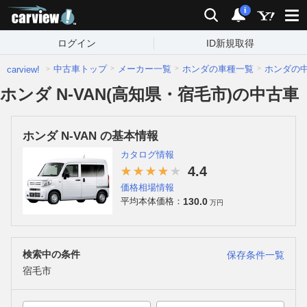
carview!
検索
通知
i
ログイン
ID新規取得
中古車トップ
メーカー一覧
ホンダの車種一覧
ホンダの
carview!
ホンダ N-VAN(高知県・宿毛市)の中古車
ホンダ N-VAN の基本情報
カタログ情報
4.4
価格相場情報
130.0
平均本体価格：
万円
検索中の条件
保存条件一覧
宿毛市