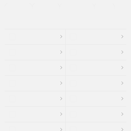
支払総顔あり
クーポンあり
車両品質評価書付
新着車両