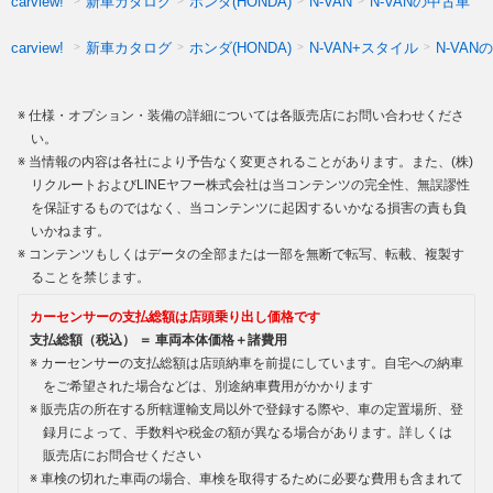
新車カタログ
ホンダ(HONDA)
N-VANの中古車
carview!
N-VAN
新車カタログ
ホンダ(HONDA)
N-VAN+スタイル
N-VAN
carview!
仕様・オプション・装備の詳細については各販売店にお問い合わせくださ
い。
当情報の内容は各社により予告なく変更されることがあります。また、(株)
リクルートおよびLINEヤフー株式会社は当コンテンツの完全性、無誤謬性
を保証するものではなく、当コンテンツに起因するいかなる損害の責も負
いかねます。
コンテンツもしくはデータの全部または一部を無断で転写、転載、複製す
ることを禁じます。
カーセンサーの支払総額は店頭乗り出し価格です
支払総額（税込） ＝ 車両本体価格＋諸費用
カーセンサーの支払総額は店頭納車を前提にしています。自宅への納車
をご希望された場合などは、別途納車費用がかかります
販売店の所在する所轄運輸支局以外で登録する際や、車の定置場所、登
録月によって、手数料や税金の額が異なる場合があります。詳しくは
販売店にお問合せください
車検の切れた車両の場合、車検を取得するために必要な費用も含まれて