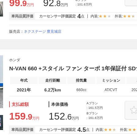
99
92
.9
.8
万円
万円
: 101.6万円
4
車両品質評価
カーセンサー評価認定
点
内装:
外装:
販売店：
ネクステージ 豊見城店
ホンダ
N-VAN 660 +スタイル ファン ターボ 1年保証付 S
年式
走行距離
排気量
ミッション
2021年
6.2万km
660cc
AT/CVT
20
Aプラン
支払総額
本体価格
: 161.5万円
159
152
Bプラン
.9
.6
万円
万円
: 161.6万円
4.5
車両品質評価
カーセンサー評価認定
点
内装:
外装: