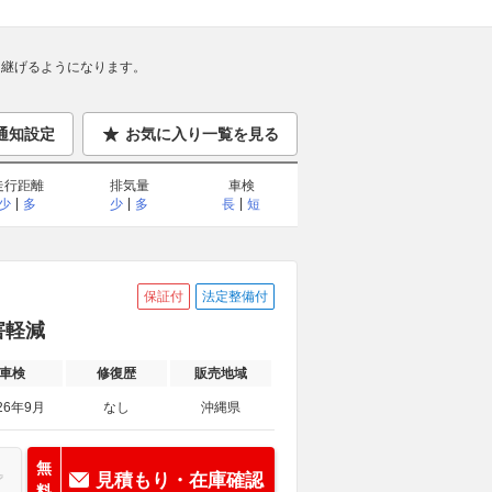
継げるようになります。
通知設定
お気に入り一覧を見る
走行距離
排気量
車検
少
多
少
多
長
短
保証付
法定整備付
害軽減
車検
修復歴
販売地域
26年9月
なし
沖縄県
無
見積もり・在庫確認
料