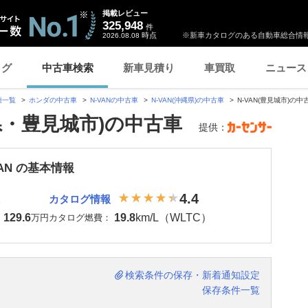
掲載レビュー
325,948
件
時点
※新車カタログのある自動車総合情報
2026.08.08
ログ
中古車検索
新車見積り
車買取
ニュース
種一覧
ホンダの中古車
N-VANの中古車
N-VAN(沖縄県)の中古車
N-VAN(豊見城市)の中
縄県・豊見城市)の中古車
提供：
VAN の基本情報
4.4
カタログ情報
129.6
19.8
km/L（WLTC）
：
万円
カタログ燃費：
検索条件の保存・新着通知設定
保存条件一覧