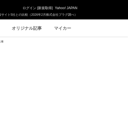
ログイン
[
新規取得
]
Yahoo! JAPAN
サイト5社との比較（2026年2月株式会社プラグ調べ）
オリジナル記事
マイカー
古車