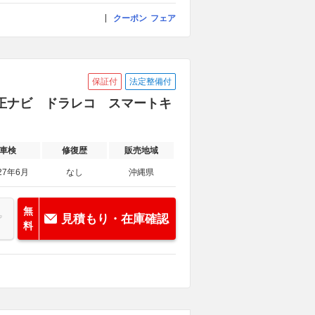
クーポン
フェア
保証付
法定整備付
グ 純正ナビ ドラレコ スマートキ
車検
修復歴
販売地域
27年6月
なし
沖縄県
無
見積もり・在庫確認
料