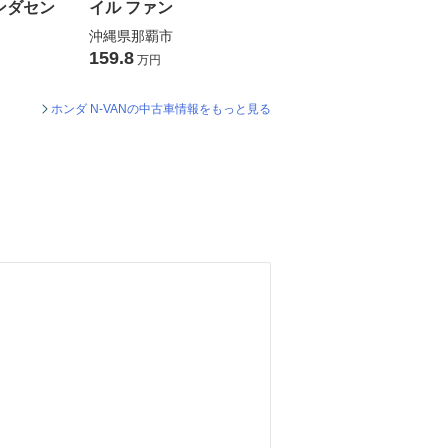
ンダセン
イル ファン
沖縄県那覇市
159.8
万円
ホンダ N-VANの中古車情報をもっと見る