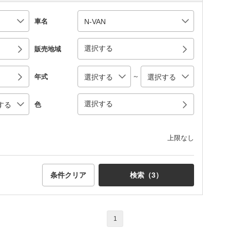
車名
選択する
販売地域
～
年式
選択する
色
上限なし
条件クリア
検索（
3
）
1