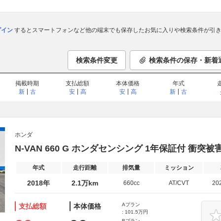
ログイン
するとスマートフォンなど他の端末でも保存したお気に入りや検索条件が引き
検索条件変更
検索条件の保存・新着
掲載時期
支払総額
本体価格
年式
新
古
安
高
安
高
新
古
ホンダ
N-VAN 660 G ホンダセンシング 1年保証付 衝突被
年式
走行距離
排気量
ミッション
2018年
2.1万km
660cc
AT/CVT
20
Aプラン
支払総額
本体価格
: 101.5万円
Bプラン