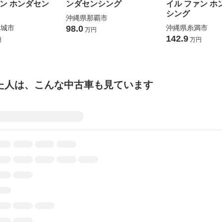
ァン ホンダセン
ンダセンシング
イル ファン ホ
シング
沖縄県那覇市
見城市
98.0
沖縄県糸満市
万円
142.9
円
万円
た人は、こんな中古車も見ています