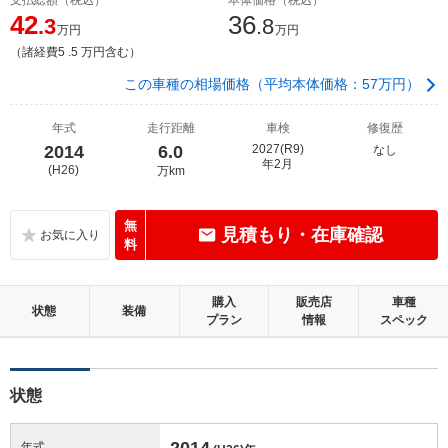
42
36
.3
.8
万円
万円
（諸経費5 .5 万円含む）
この車種の相場価格（平均本体価格：57万円）
年式
走行距離
車検
修復歴
2014
6.0
2027(R9)
なし
年2月
(H26)
万km
無
見積もり・在庫確認
料
購入
販売店
車種
状態
装備
プラン
情報
スペック
状態
2014
年式