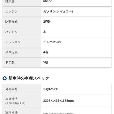
排気量
660cc
エンジン
ガソリン(レギュラー)
駆動方式
2WD
ハンドル
右
ミッション
インパネCVT
乗車定員
4名
ドア数
5枚
新車時の車種スペック
発売年月
13(H25)/11
車体寸法
3395
×
1475
×
1655
mm
(全長×全幅×全高)
室内寸法