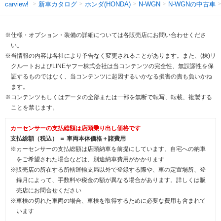
新車カタログ
ホンダ(HONDA)
N-WGNの中古車
carview!
N-WGN
※仕様・オプション・装備の詳細については各販売店にお問い合わせくださ
い。
※当情報の内容は各社により予告なく変更されることがあります。また、(株)リ
クルートおよびLINEヤフー株式会社は当コンテンツの完全性、無誤謬性を保
証するものではなく、当コンテンツに起因するいかなる損害の責も負いかね
ます。
※コンテンツもしくはデータの全部または一部を無断で転写、転載、複製する
ことを禁じます。
カーセンサーの支払総額は店頭乗り出し価格です
支払総額（税込） ＝ 車両本体価格＋諸費用
※カーセンサーの支払総額は店頭納車を前提にしています。自宅への納車
をご希望された場合などは、別途納車費用がかかります
※販売店の所在する所轄運輸支局以外で登録する際や、車の定置場所、登
録月によって、手数料や税金の額が異なる場合があります。詳しくは販
売店にお問合せください
※車検の切れた車両の場合、車検を取得するために必要な費用も含まれて
います