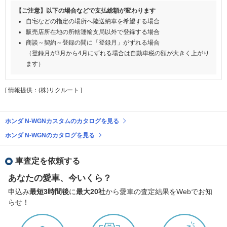
【ご注意】以下の場合などで支払総額が変わります
自宅などの指定の場所へ陸送納車を希望する場合
販売店所在地の所轄運輸支局以外で登録する場合
商談～契約～登録の間に「登録月」がずれる場合
（登録月が3月から4月にずれる場合は自動車税の額が大きく上がり
ます）
[ 情報提供：(株)リクルート ]
ホンダ N-WGNカスタムのカタログを見る
ホンダ N-WGNのカタログを見る
車査定を依頼する
あなたの愛車、今いくら？
申込み
最短3時間後
に
最大20社
から愛車の査定結果をWebでお知
らせ！