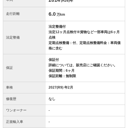
(H26)
年
6.0
走行距離
万km
法定整備付
法定12ヶ月点検付※貨物など一部車両は6ヶ月
法定整備
点検
定期点検整備：付、定期点検整備料金：車両価
格に含む
保証付
詳細については、販売店にご確認ください。
保証
保証期間：6ヶ月
保証距離：無制限
車検
2027(R9) 年2月
修復歴
なし
ワンオーナー
-
正規輸入車
-