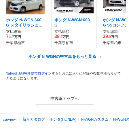
ホンダ N-WGN 660
ホンダ N-WGN 660
ホンダ N-WGN
G スタイリッシュパ
G
G SSコンフ
ッケージ
ッケージ
支払総額
支払総額
支払総額
71
39
39
.7
万円
.9
万円
.9
万円
千葉県柏市
千葉県柏市
千葉県柏市
ホンダ N-WGNの中古車をもっと見る
Yahoo! JAPAN IDでログイン
するとお気に入りに登録や複数見積もりがで
きるようになります。
中古車トップへ
新車カタログ
ホンダ(HONDA)
N-WGNカスタム
N-WGN
carview!