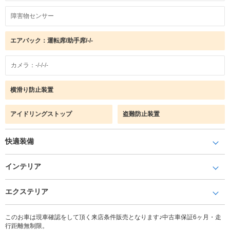
障害物センサー
エアバック：運転席/助手席/-/-
カメラ：-/-/-/-
横滑り防止装置
アイドリングストップ
盗難防止装置
快適装備
インテリア
エクステリア
このお車は現車確認をして頂く来店条件販売となります♪中古車保証6ヶ月・走
行距離無制限。