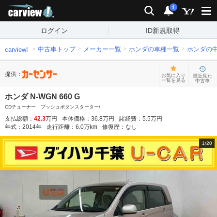
carview!
検索
通知
i
ログイン
ID新規取得
中古車トップ
メーカー一覧
ホンダの車種一覧
ホンダの
carview!
提供：
お気に入り
最近見た
一覧を見る
中古車
ホンダ N-WGN 660 G
CDチューナー プッシュボタンスターター/
支払総額：
42.3
万円
本体価格：
36.8
万円
諸経費：
5.5
万円
年式：
2014
年
走行距離：
6.0
万km
修復歴：
なし
1
/
20