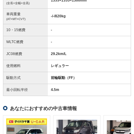
1355
×
1355
×
1300
mm
(全長×全幅×全高)
車両重量
-/-/820
kg
(AT×MT×CVT)
10・15燃費
-
WLTC燃費
-
JC08燃費
29.2km/L
使用燃料
レギュラー
駆動方式
前輪駆動（FF）
最小回転半径
4.5
m
あなたにおすすめの中古車情報