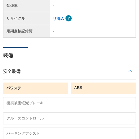
禁煙車
-
リサイクル
リ済込
定期点検記録簿
-
装備
安全装備
ABS
パワステ
衝突被害軽減ブレーキ
クルーズコントロール
パーキングアシスト