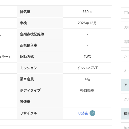
排気量
660cc
ET
車検
2026年12月
3
し
定期点検記録簿
-
電
正規輸入車
-
シ
ュラー)
駆動方式
2WD
ミッション
インパネCVT
オ
乗車定員
4名
ア
ボディタイプ
軽自動車
ク
禁煙車
-
リサイクル
リ済込
横
衝