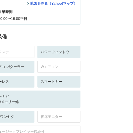
地図を見る（Yahoo!マップ）
営業時間
10:00〜19:00平日
装備
ワステ
パワーウィンドウ
アコン/クーラー
Wエアコン
ーレス
スマートキー
ーナビ
-/-/メモリー他
V:ワンセグ
後席モニター
ュージックプレイヤー接続可