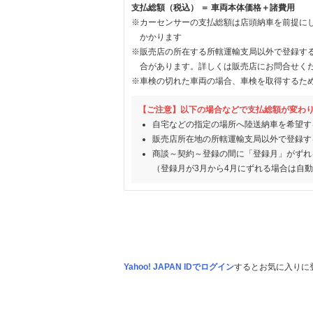
支払総額（税込） ＝ 車両本体価格＋諸費用
※カーセンサーの支払総額は店頭納車を前提に
かかります
※販売店の所在する所轄運輸支局以外で登録す
合があります。詳しくは販売店にお問合せく
※車検の切れた車両の場合、車検を取得するた
【ご注意】以下の場合などで支払総額が変わ
自宅などの指定の場所へ陸送納車を希望す
販売店所在地の所轄運輸支局以外で登録す
商談～契約～登録の間に「登録月」がずれ
（登録月が3月から4月にずれる場合は自
Yahoo! JAPAN IDでログイン
するとお気に入りに