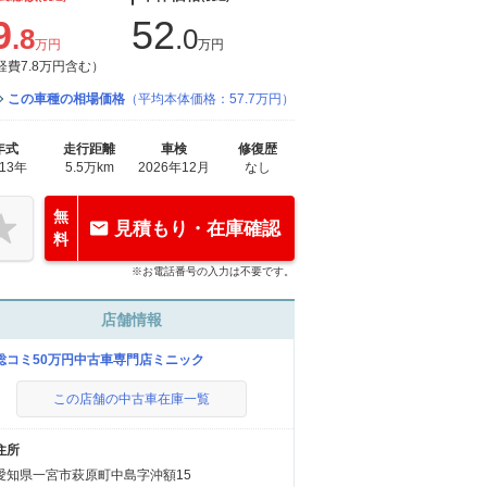
9
52
.8
.0
万円
万円
経費7.8万円含む）
この車種の相場価格
（平均本体価格：57.7万円）
年式
走行距離
車検
修復歴
013年
5.5万km
2026年12月
なし
無
見積もり・在庫確認
料
※お電話番号の入力は不要です。
店舗情報
総コミ50万円中古車専門店ミニック
この店舗の中古車在庫一覧
住所
愛知県一宮市萩原町中島字沖額15