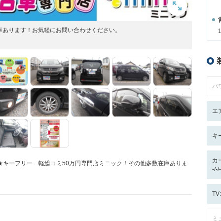
庫あります！お気軽にお問い合わせください。
パ
エ
キ
カ
 ★キーフリー 軽総コミ50万円専門店ミニック！その他多数在庫ありま
-/
T
ミ