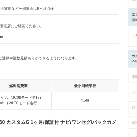
付※貨物など一部車両は6ヶ月点検
エ
運転
販売店にご確認ください。
L
km
カ
に登録や複数見積もりができるようになります。
-/
電
燃料消費率
最小回転半径
フ
.2km/L（JC08モード走行）
4.5m
km/L（WLTCモード走行）
ロ
60 カスタムG 1ヶ月/保証付 ナビ/ワンセグ/バックカメ
寒