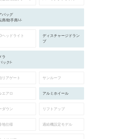
アバッグ
席/助手席/-/-
EDヘッドライト
ディスチャージドラン
プ
メラ
-/バック/-
動リアゲート
サンルーフ
ルエアロ
アルミホイール
ーダウン
リフトアップ
冷地仕様
過給機設定モデル