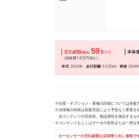
59
支払総額
.8
本体
万円
(税込)
（諸経費7.8万円含む）
年式
2013年
走行距離
5.5万km
車検
2026
※仕様・オプション・装備の詳細については各販
※当情報の内容は各販売店により予告なく変更され
当コンテンツの完全性、無誤謬性を保証するも
※コンテンツもしくはデータの全部または一部を
カーセンサーの支払総額は店頭乗り出し価格で