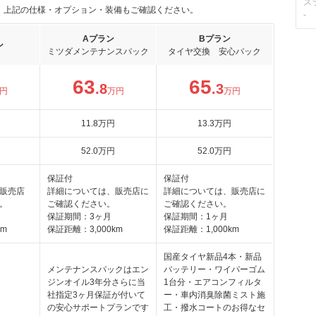
ス
。上記の仕様・オプション・装備もご確認ください。
-
Aプラン
Bプラン
ン
ミツダメンテナンスパック
タイヤ交換 安心パック
63
65
.8
.3
円
万円
万円
11
.8
万円
13
.3
万円
52
.0
万円
52
.0
万円
保証付
保証付
販売店
詳細については、販売店に
詳細については、販売店に
。
ご確認ください。
ご確認ください。
保証期間：3ヶ月
保証期間：1ヶ月
km
保証距離：3,000km
保証距離：1,000km
国産タイヤ新品4本・新品
メンテナンスパックはエン
バッテリー・ワイパーゴム
ジンオイル3年分さらに当
1台分・エアコンフィルタ
社指定3ヶ月保証が付いて
ー・車内消臭除菌ミスト施
の安心サポートプランです
工・撥水コートのお得なセ