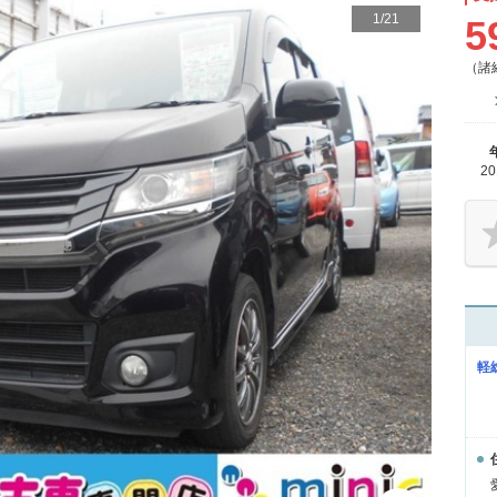
1
/
21
5
（諸
2
軽