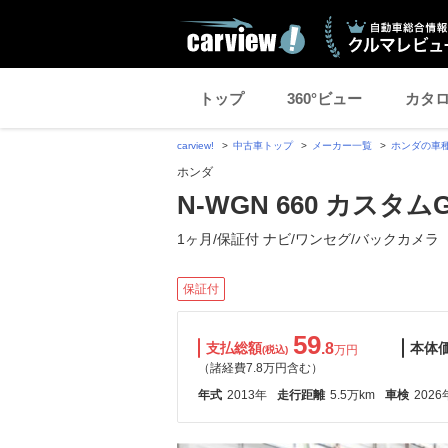
トップ
360°ビュー
カタ
carview!
中古車トップ
メーカー一覧
ホンダの車
ホンダ
N-WGN 660 カスタム
1ヶ月/保証付 ナビ/ワンセグ/バックカメラ
保証付
59
支払総額
.8
本体
万円
(税込)
（諸経費7.8万円含む）
年式
2013年
走行距離
5.5万km
車検
2026