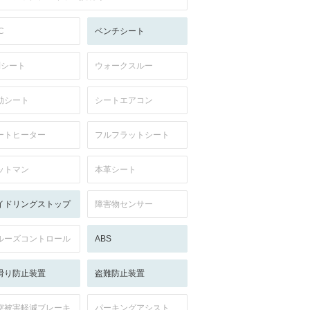
C
ベンチシート
列シート
ウォークスルー
動シート
シートエアコン
ートヒーター
フルフラットシート
ットマン
本革シート
イドリングストップ
障害物センサー
ルーズコントロール
ABS
滑り防止装置
盗難防止装置
突被害軽減ブレーキ
パーキングアシスト