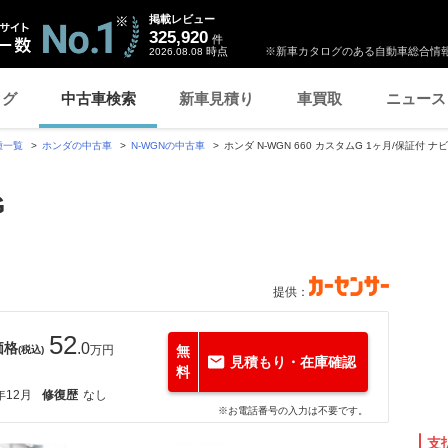
掲載レビュー
325,920
件
時点
※新車カタログのある自動車総合情報
2026.08.08
ログ
中古車検索
新車見積り
車買取
ニュース
種一覧
ホンダの中古車
N-WGNの中古車
ホンダ N-WGN 660 カスタムG 1ヶ月/保証付 
G
提供：
52
価格
.0
万円
無
(税込)
見積もり・在庫確認
料
年12月
修復歴
なし
※お電話番号の入力は不要です。
支