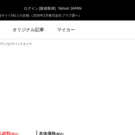
ログイン
[
新規取得
]
Yahoo! JAPAN
サイト5社との比較（2026年2月株式会社プラグ調べ）
オリジナル記事
マイカー
ナビ/ワンセグ/バックカメラ
払総額
本体価格
(税込)
(税込)