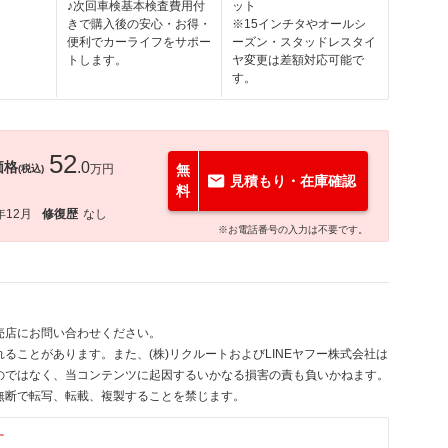
♪次回車検基本検査費用付
ット
きで購入後の安心・お得・
※15インチタやオールシ
便利でカーライフをサポー
ーズン・スタッドレスタイ
トします。
ヤ変更は差額対応可能で
す。
52
価格
.0
万円
無
(税込)
見積もり・在庫確認
料
年12月
修復歴
なし
※お電話番号の入力は不要です。
売店にお問い合わせください。
ることがあります。また、(株)リクルートおよびLINEヤフー株式会社は
のではなく、当コンテンツに起因するいかなる損害の責も負いかねます。
無断で転写、転載、複製することを禁じます。
す