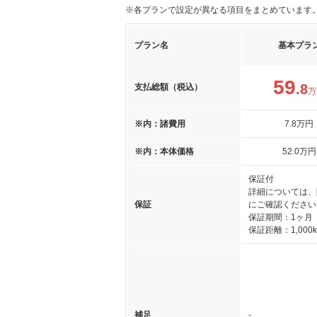
※各プランで設定が異なる項目をまとめています
プラン名
基本プラ
59
.8
支払総額（税込）
万
※内：諸費用
7
.8
万円
※内：本体価格
52
.0
万円
保証付
詳細については、
保証
にご確認ください
保証期間：1ヶ月
保証距離：1,000
補足
-