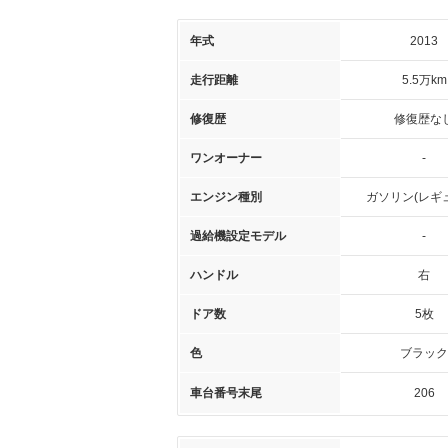
年式
2013
走行距離
5.5万km
修復歴
修復歴な
ワンオーナー
-
エンジン種別
ガソリン(レギ
過給機設定モデル
-
ハンドル
右
ドア数
5枚
色
ブラック
車台番号末尾
206