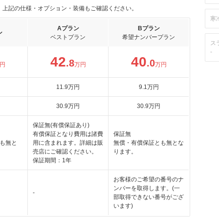
。上記の仕様・オプション・装備もご確認ください。
寒
Aプラン
Bプラン
ン
ベストプラン
希望ナンバープラン
ス
-
42
40
.8
.0
円
万円
万円
11
.9
万円
9
.1
万円
30
.9
万円
30
.9
万円
保証無(有償保証あり)
有償保証となり費用は諸費
保証無
も無と
用に含まれます。詳細は販
無償・有償保証とも無とな
売店にご確認ください。
ります。
保証期間：1年
お客様のご希望の番号のナ
ンバーを取得します。(一
-
部取得できない番号がござ
います)