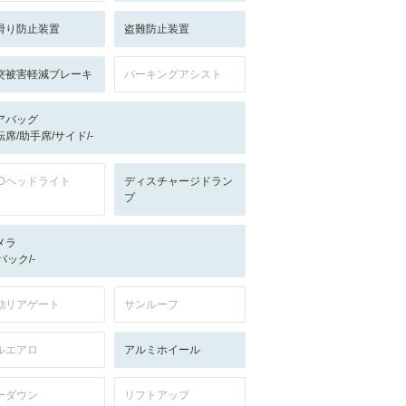
滑り防止装置
盗難防止装置
突被害軽減ブレーキ
パーキングアシスト
アバッグ
転席/助手席/サイド/-
EDヘッドライト
ディスチャージドラン
プ
メラ
-/バック/-
動リアゲート
サンルーフ
ルエアロ
アルミホイール
ーダウン
リフトアップ