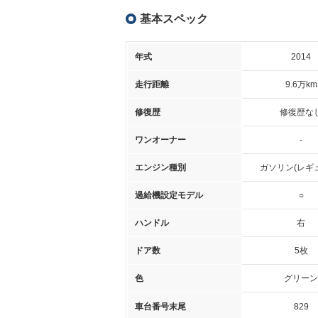
基本スペック
年式
2014
走行距離
9.6万km
修復歴
修復歴な
ワンオーナー
-
エンジン種別
ガソリン(レギ
過給機設定モデル
○
ハンドル
右
ドア数
5枚
色
グリーン
車台番号末尾
829