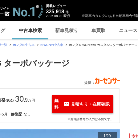
掲載レビュー
325,918
件
時点
※新車カタログのある自動車総合情報
2026.08.08
ログ
中古車検索
新車見積り
車買取
ニュース
種一覧
ホンダの中古車
N-WGNの中古車
ホンダ N-WGN 660 カスタムG ターボパッケ
ムG ターボパッケージ
提供：
30
価格
.9
万円
無
(税込)
見積もり・在庫確認
料
年5月
修復歴
なし
※お電話番号の入力は不要です。
1
/
29
支