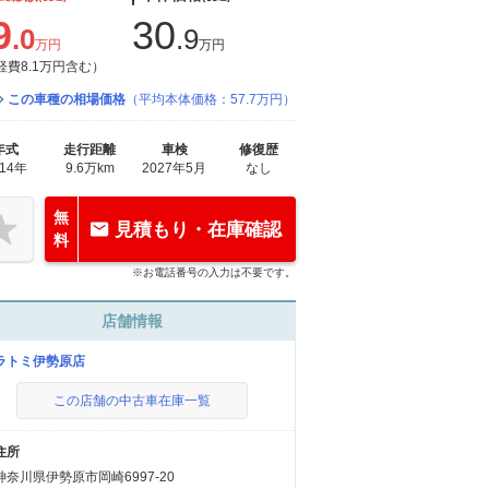
9
30
.0
.9
万円
万円
経費8.1万円含む）
この車種の相場価格
（平均本体価格：57.7万円）
年式
走行距離
車検
修復歴
014年
9.6万km
2027年5月
なし
無
見積もり・在庫確認
料
※お電話番号の入力は不要です。
店舗情報
ラトミ伊勢原店
この店舗の中古車在庫一覧
住所
神奈川県伊勢原市岡崎6997-20