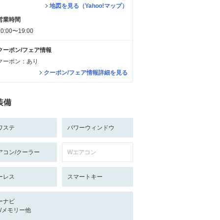
地図を見る（Yahoo!マップ）
営業時間
10:00〜19:00
クーポン/フェア情報
クーポン：あり
クーポン/フェア情報詳細を見る
装備
ワステ
パワーウィンドウ
アコン/クーラー
Wエアコン
ーレス
スマートキー
ーナビ
-/-/メモリー他