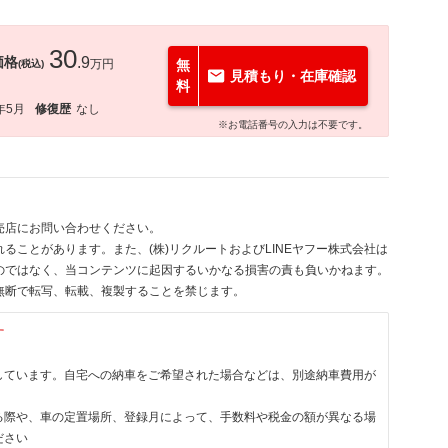
30
価格
.9
万円
無
(税込)
見積もり・在庫確認
料
年5月
修復歴
なし
※お電話番号の入力は不要です。
売店にお問い合わせください。
ることがあります。また、(株)リクルートおよびLINEヤフー株式会社は
のではなく、当コンテンツに起因するいかなる損害の責も負いかねます。
無断で転写、転載、複製することを禁じます。
す
しています。自宅への納車をご希望された場合などは、別途納車費用が
る際や、車の定置場所、登録月によって、手数料や税金の額が異なる場
ださい