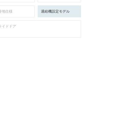
冷地仕様
過給機設定モデル
ライドドア