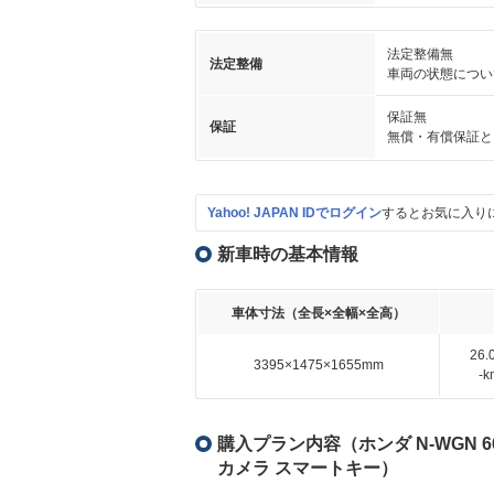
法定整備無
法定整備
車両の状態につい
保証無
保証
無償・有償保証と
Yahoo! JAPAN IDでログイン
するとお気に入り
新車時の基本情報
車体寸法（全長×全幅×全高）
26
3395×1475×1655mm
-
購入プラン内容（ホンダ N-WGN 
カメラ スマートキー）