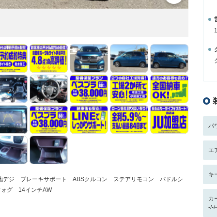
パ
エ
キ
D/地デジ ブレーキサポート ABSクルコン ステアリモコン パドルシ
ォグ 14インチAW
カ
-/