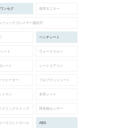
V:ワンセグ
後席モニター
ュージックプレイヤー接続可
C
ベンチシート
列シート
ウォークスルー
動シート
シートエアコン
ートヒーター
フルフラットシート
ットマン
本革シート
イドリングストップ
障害物センサー
ルーズコントロール
ABS