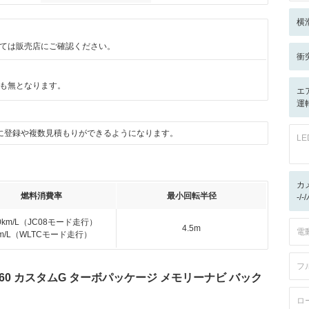
横
ては販売店にご確認ください。
衝
も無となります。
エ
運
に登録や複数見積もりができるようになります。
L
カ
燃料消費率
最小回転半径
-/
.0km/L（JC08モード走行）
4.5m
電
km/L（WLTCモード走行）
フ
660 カスタムG ターボパッケージ メモリーナビ バック
ロ