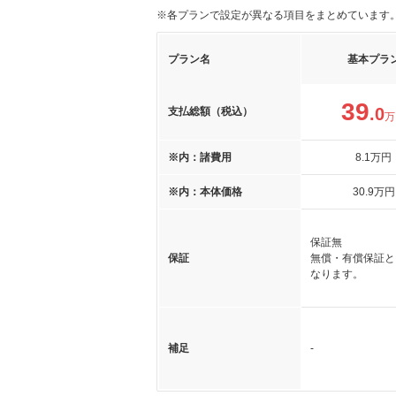
※各プランで設定が異なる項目をまとめています
プラン名
基本プラ
39
.0
支払総額（税込）
万
※内：諸費用
8
.1
万円
※内：本体価格
30
.9
万円
保証無
保証
無償・有償保証と
なります。
補足
-