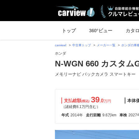
トップ
360°ビュー
カタ
carview!
中古車トップ
メーカー一覧
ホンダの車
ホンダ
N-WGN 660 カスタ
メモリーナビ バックカメラ スマートキー
39
支払総額
.0
本体
万円
(税込)
（諸経費8.1万円含む）
年式
2014年
走行距離
9.6万km
車検
2027