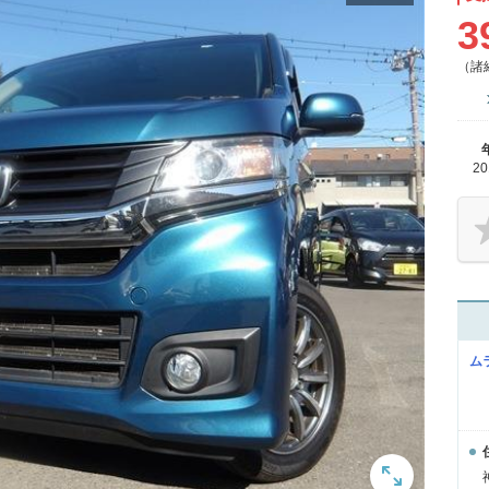
3
（諸
2
ム