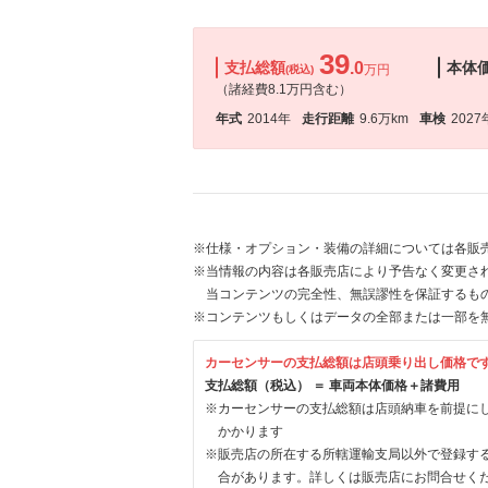
39
支払総額
.0
本体
万円
(税込)
（諸経費8.1万円含む）
年式
2014年
走行距離
9.6万km
車検
2027
※仕様・オプション・装備の詳細については各販
※当情報の内容は各販売店により予告なく変更され
当コンテンツの完全性、無誤謬性を保証するも
※コンテンツもしくはデータの全部または一部を
カーセンサーの支払総額は店頭乗り出し価格で
支払総額（税込） ＝ 車両本体価格＋諸費用
※カーセンサーの支払総額は店頭納車を前提に
かかります
※販売店の所在する所轄運輸支局以外で登録す
合があります。詳しくは販売店にお問合せく