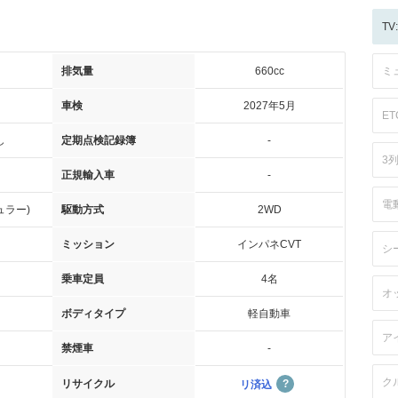
T
排気量
660cc
ミ
車検
2027年5月
ET
し
定期点検記録簿
-
3
正規輸入車
-
電
ュラー)
駆動方式
2WD
ミッション
インパネCVT
シ
乗車定員
4名
オ
ボディタイプ
軽自動車
ア
禁煙車
-
ク
リサイクル
リ済込