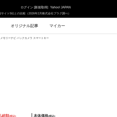
ログイン
[
新規取得
]
Yahoo! JAPAN
サイト5社との比較（2026年2月株式会社プラグ調べ）
オリジナル記事
マイカー
ージ メモリーナビ バックカメラ スマートキー
払総額
本体価格
(税込)
(税込)