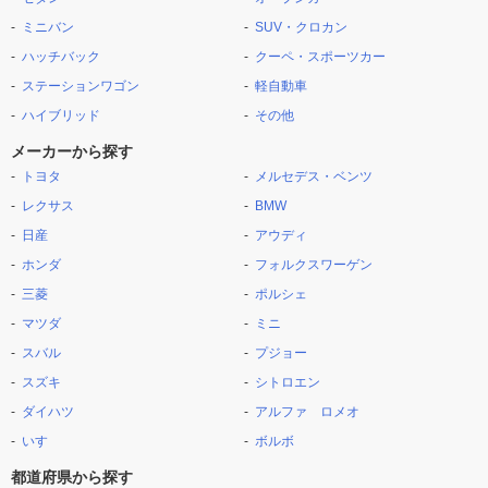
ミニバン
SUV・クロカン
ハッチバック
クーペ・スポーツカー
ステーションワゴン
軽自動車
ハイブリッド
その他
メーカーから探す
トヨタ
メルセデス・ベンツ
レクサス
BMW
日産
アウディ
ホンダ
フォルクスワーゲン
三菱
ポルシェ
マツダ
ミニ
スバル
プジョー
スズキ
シトロエン
ダイハツ
アルファ ロメオ
いすゞ
ボルボ
都道府県から探す