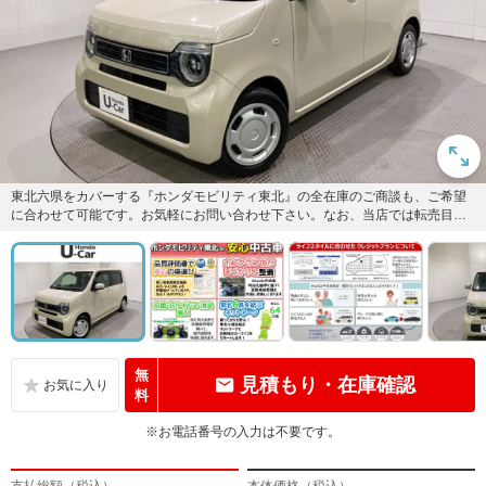
東北六県をカバーする『ホンダモビリティ東北』の全在庫のご商談も、ご希望
に合わせて可能です。お気軽にお問い合わせ下さい。なお、当店では転売目的
でのご購入はお断りさせて頂きま...
無
見積もり・在庫確認
料
※お電話番号の入力は不要です。
支払総額（税込）
本体価格（税込）