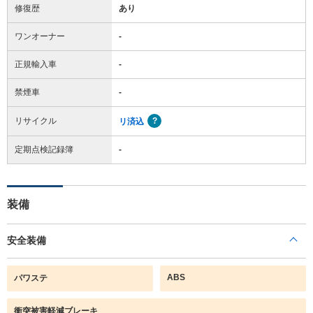
修復歴
あり
ワンオーナー
-
正規輸入車
-
禁煙車
-
リサイクル
リ済込
定期点検記録簿
-
装備
安全装備
ABS
パワステ
衝突被害軽減ブレーキ