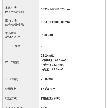
車体寸法
3395
×
1475
×
1675
mm
(全長×全幅×全高)
室内寸法
1350
×
1350
×
1300
mm
(全長×全幅×全高)
車両重量
-/-/850
kg
(AT×MT×CVT)
10・15燃費
-
23.2km/L
└市街地：20.1km/L
WLTC燃費
└郊外：25.1km/L
└高速：23.6km/L
JC08燃費
29.0km/L
使用燃料
レギュラー
駆動方式
前輪駆動（FF）
最小回転半径
4.5
m