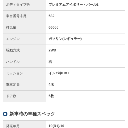
ボディタイプ色
プレミアムアイボリー・パール2
車台番号末尾
582
排気量
660cc
エンジン
ガソリン(レギュラー)
駆動方式
2WD
ハンドル
右
ミッション
インパネCVT
乗車定員
4名
ドア数
5枚
新車時の車種スペック
発売年月
19(R1)/10