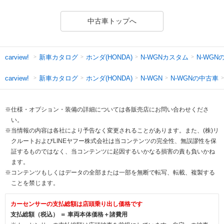
中古車トップへ
新車カタログ
ホンダ(HONDA)
N-WGNカスタム
N-WGN
carview!
新車カタログ
ホンダ(HONDA)
N-WGNの中古車
carview!
N-WGN
※仕様・オプション・装備の詳細については各販売店にお問い合わせくださ
い。
※当情報の内容は各社により予告なく変更されることがあります。また、(株)リ
クルートおよびLINEヤフー株式会社は当コンテンツの完全性、無誤謬性を保
証するものではなく、当コンテンツに起因するいかなる損害の責も負いかね
ます。
※コンテンツもしくはデータの全部または一部を無断で転写、転載、複製する
ことを禁じます。
カーセンサーの支払総額は店頭乗り出し価格です
支払総額（税込） ＝ 車両本体価格＋諸費用