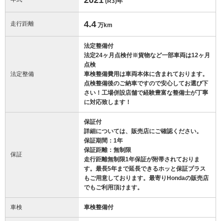
(R3)
年
4.4
走行距離
万km
法定整備付
法定24ヶ月点検付※貨物など一部車両は12ヶ月
点検
法定整備
車検整備費用は車両本体に含まれております。
点検整備後のご納車ですので安心してお選び下
さい！工場併設店舗で経験豊富な整備士が丁寧
に対応致します！
保証付
詳細については、販売店にご確認ください。
保証期間：1年
保証距離：無制限
保証
走行距離無制限1年保証が附帯されておりま
す。最長5年まで延長できるホッと保証プラス
もご用意しております。最寄りHondaの販売店
でもご利用頂けます。
車検
車検整備付