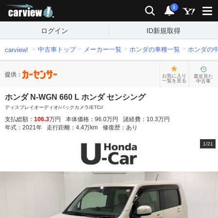
carview!
検索
通知
i
ログイン
ID新規取得
中古車トップ
メーカー一覧
ホンダの車種一覧
ホンダの
carview!
提供：
お気に入り
最近見た
一覧を見る
中古車
ホンダ N-WGN 660 L ホンダ センシング
ディスプレイオーディオ/バックカメラ/ETC//
支払総額：
106.3
万円
本体価格：
96.0
万円
諸経費：
10.3
万円
年式：
2021
年
走行距離：
4.4
万km
修復歴：
あり
1
/
21