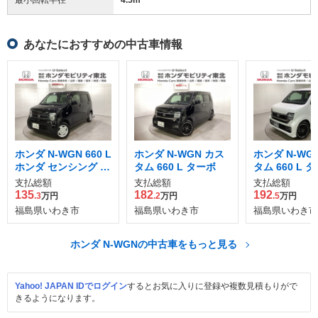
あなたにおすすめの中古車情報
ホンダ N-WGN 660 L
ホンダ N-WGN カス
ホンダ N-WG
ホンダ センシング 4
タム 660 L ターボ
タム 660 L 
WD
支払総額
支払総額
支払総額
135
182
192
.3
万円
.2
万円
.5
万円
福島県いわき市
福島県いわき市
福島県いわき市
ホンダ N-WGNの中古車をもっと見る
Yahoo! JAPAN IDでログイン
するとお気に入りに登録や複数見積もりがで
きるようになります。