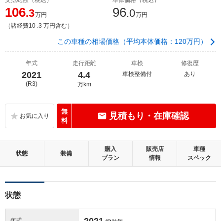
106
96
.3
.0
万円
万円
（諸経費10 .3 万円含む）
この車種の相場価格（平均本体価格：120万円）
年式
走行距離
車検
修復歴
2021
4.4
車検整備付
あり
(R3)
万km
無
見積もり・在庫確認
料
購入
販売店
車種
状態
装備
プラン
情報
スペック
状態
2021
年式