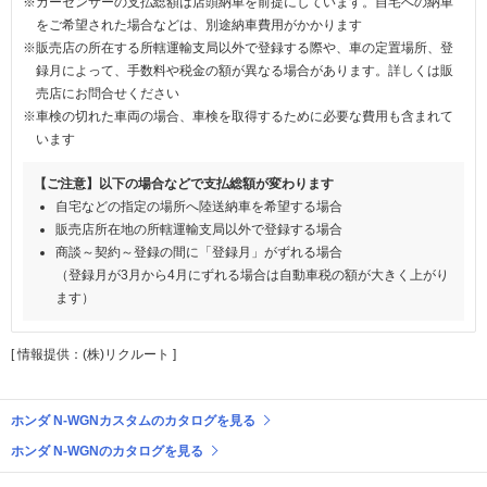
※カーセンサーの支払総額は店頭納車を前提にしています。自宅への納車
をご希望された場合などは、別途納車費用がかかります
※販売店の所在する所轄運輸支局以外で登録する際や、車の定置場所、登
録月によって、手数料や税金の額が異なる場合があります。詳しくは販
売店にお問合せください
※車検の切れた車両の場合、車検を取得するために必要な費用も含まれて
います
【ご注意】以下の場合などで支払総額が変わります
自宅などの指定の場所へ陸送納車を希望する場合
販売店所在地の所轄運輸支局以外で登録する場合
商談～契約～登録の間に「登録月」がずれる場合
（登録月が3月から4月にずれる場合は自動車税の額が大きく上がり
ます）
[ 情報提供：(株)リクルート ]
ホンダ N-WGNカスタムのカタログを見る
ホンダ N-WGNのカタログを見る