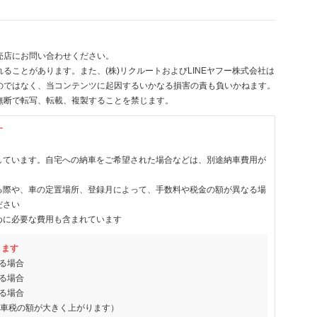
売店にお問い合わせください。
ることがあります。また、(株)リクルートおよびLINEヤフー株式会社は
のではなく、当コンテンツに起因するいかなる損害の責も負いかねます。
無断で転写、転載、複製することを禁じます。
す
しています。自宅への納車をご希望された場合などは、別途納車費用が
る際や、車の定置場所、登録月によって、手数料や税金の額が異なる場
ださい
めに必要な費用も含まれています
ります
る場合
る場合
る場合
動車税の額が大きく上がります）