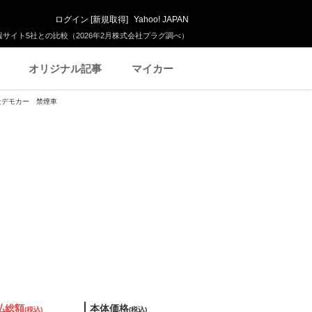
ログイン
[
新規取得
]
Yahoo! JAPAN
サイト5社との比較（2026年2月株式会社プラグ調べ）
オリジナル記事
マイカー
 当社デモカー 禁煙車
払総額
本体価格
(税込)
(税込)