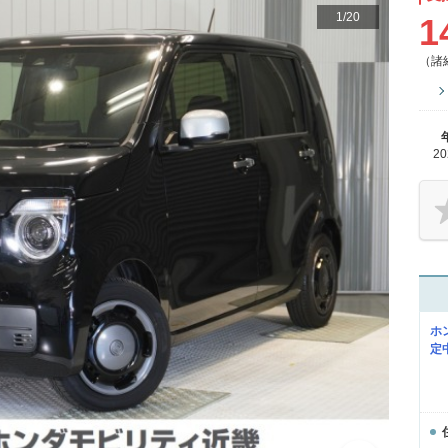
1
/
20
1
（諸
2
ホ
定