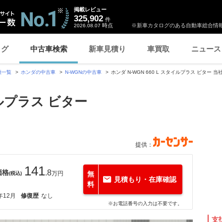
掲載レビュー
325,902
件
時点
※新車カタログのある自動車総合情報
2026.08.07
ログ
中古車検索
新車見積り
車買取
ニュース
種一覧
ホンダの中古車
N-WGNの中古車
ホンダ N-WGN 660 L スタイルプラス ビター
タイルプラス ビター
提供：
141
価格
.8
万円
無
(税込)
見積もり・在庫確認
料
年12月
修復歴
なし
※お電話番号の入力は不要です。
支