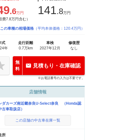
49
141
.6
.8
万円
万円
経費7.8万円含む）
この車種の相場価格
（平均本体価格：120.4万円）
年式
走行距離
車検
修復歴
024年
0.7万km
2027年12月
なし
無
見積もり・在庫確認
料
※お電話番号の入力は不要です。
店舗情報
ンダカーズ南近畿奈良U-Select奈良 （Honda認
中古車取扱店）
この店舗の中古車在庫一覧
住所