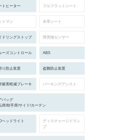
ートヒーター
フルフラットシート
ットマン
本革シート
イドリングストップ
障害物センサー
ルーズコントロール
ABS
滑り防止装置
盗難防止装置
突被害軽減ブレーキ
パーキングアシスト
アバッグ
転席/助手席/サイド/カーテン
EDヘッドライト
ディスチャージドラン
プ