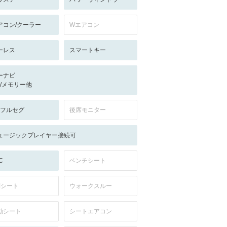
アコン/クーラー
Wエアコン
ーレス
スマートキー
ーナビ
-/-/メモリー他
V:フルセグ
後席モニター
ュージックプレイヤー接続可
C
ベンチシート
列シート
ウォークスルー
動シート
シートエアコン