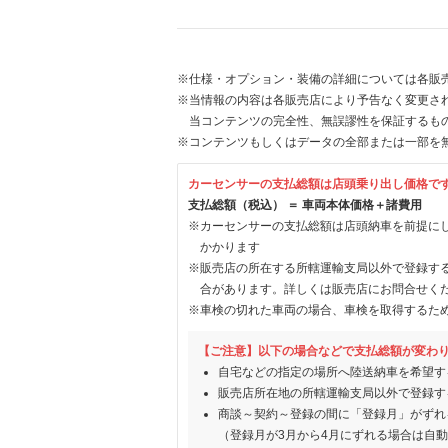
※仕様・オプション・装備の詳細については各販
※当情報の内容は各販売店により予告なく変更され
当コンテンツの完全性、無誤謬性を保証するも
※コンテンツもしくはデータの全部または一部を
カーセンサーの支払総額は店頭乗り出し価格で
支払総額（税込） ＝ 車両本体価格＋諸費用
※カーセンサーの支払総額は店頭納車を前提に
かかります
※販売店の所在する所轄運輸支局以外で登録す
合があります。詳しくは販売店にお問合せく
※車検の切れた車両の場合、車検を取得するた
【ご注意】以下の場合などで支払総額が変わ
自宅などの指定の場所へ陸送納車を希望す
販売店所在地の所轄運輸支局以外で登録す
商談～契約～登録の間に「登録月」がずれ
（登録月が3月から4月にずれる場合は自