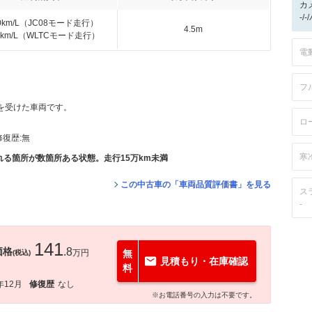
カ
-/
.0km/L（JC08モード走行）
4.5m
.2km/L（WLTCモード走行）
電
フ
価を受けた車両です。
ロ
修復歴:
無
寒
る箇所が数箇所ある状態。走行15万km未満
この中古車の「車両品質評価書」を見る
ス
-
141
価格
.8
万円
無
(税込)
見積もり・在庫確認
料
年12月
修復歴
なし
※お電話番号の入力は不要です。