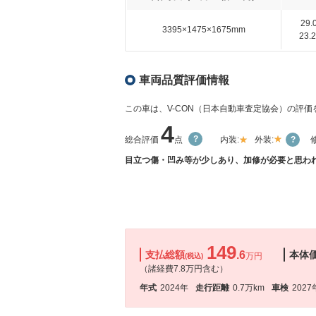
29
3395×1475×1675mm
23
車両品質評価情報
この車は、V-CON（日本自動車査定協会）の評
4
総合評価
点
内装:
外装:
目立つ傷・凹み等が少しあり、加修が必要と思われ
149
支払総額
.6
本体
万円
(税込)
（諸経費7.8万円含む）
年式
2024年
走行距離
0.7万km
車検
2027