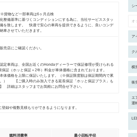
シ
付※貨物など一部車両は6ヶ月点検
化整備基準に基づくコンディションにする為に、当社サービススタッ
オ
備を致します。 快適で安心の車両を提供できるように、良いコンデ
納車させていただきます。
ア
販売店にご確認ください。
ク
remium認定車両は、全国お近くのHondaディーラーで保証修理が受けられる
横
制限保証（ホッと保証＋2年）料金が車体価格に含まれております。
本体価格を上限に保証いたします。（※保証限度額は保証期間内で累
す。） 【ご購入時のみ加入できる延長保証「ホッと保証プラス」も
衝
】 詳細はスタッフまでお気軽にお問合せ下さい。
エ
運
に登録や複数見積もりができるようになります。
L
燃料消費率
最小回転半径