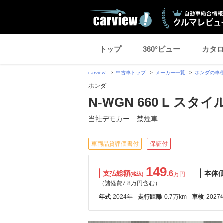
トップ
360°ビュー
カタ
carview!
中古車トップ
メーカー一覧
ホンダの車
ホンダ
N-WGN 660 L ス
当社デモカー 禁煙車
車両品質評価書付
保証付
149
支払総額
.6
本体
万円
(税込)
（諸経費7.8万円含む）
年式
2024年
走行距離
0.7万km
車検
2027