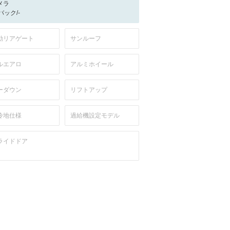
メラ
-/バック/-
動リアゲート
サンルーフ
ルエアロ
アルミホイール
ーダウン
リフトアップ
冷地仕様
過給機設定モデル
ライドドア