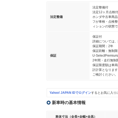
法定整備付
法定12ヶ月点検
法定整備
ホンダ中古車商品
フが車検・点検整
ィションの状態で
保証付
詳細については、
保証期間：2年
保証距離：無制限
保証
U-SelectP
2年間・走行無
保証限度額は車両
計計算となりま
ご検討ください。
Yahoo! JAPAN IDでログイン
するとお気に入り
新車時の基本情報
車体寸法（全長×全幅×全高）