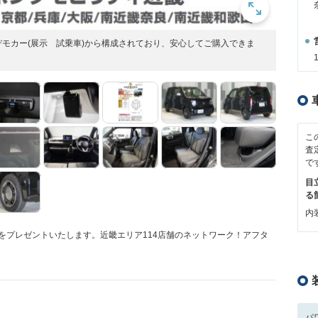
モカー(展示 試乗車)から構成されており、安心してご購入できま
こ
査
で
目
る
内装
ードをプレゼントいたします。近畿エリア114店舗のネットワーク！アフタ
パ