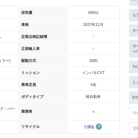
排気量
660cc
エ
車検
2027年12月
キ
し
定期点検記録簿
-
カ
正規輸入車
-
-/
ュラー)
駆動方式
2WD
T
ミッション
インパネCVT
ミ
乗車定員
4名
ボディタイプ
軽自動車
ET
ク・パー
禁煙車
○
3
リサイクル
リ済込
電