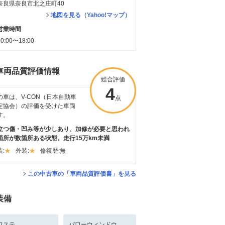
奈良県奈良市北之庄町40
地図を見る（Yahoo!マップ）
営業時間
10:00〜18:00
車両品質評価情報
総合評価
4
の車は、V-CON（日本自動車
点
定協会）の評価を受けた車両
す。
立つ傷・凹み等が少しあり、加修が必要と思われ
箇所が数箇所ある状態。走行15万km未満
:
外装:
修復歴:
無
この中古車の「車両品質評価書」を見る
装備
ワステ
パワーウィンドウ