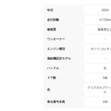
年式
2024
走行距離
0.7万km
修復歴
修復歴な
ワンオーナー
-
エンジン種別
ガソリン(レギ
過給機設定モデル
-
ハンドル
右
ドア数
5枚
クリスタルブラッ
色
ル
車台番号末尾
190