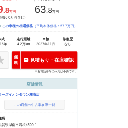
9
63
.8
.8
万円
万円
経費6.0万円含む）
この車種の相場価格
（平均本体価格：57.7万円）
年式
走行距離
車検
修復歴
016年
4.2万km
2027年11月
なし
無
見積もり・在庫確認
料
※お電話番号の入力は不要です。
店舗情報
ラーズイオンタウン湖南店
この店舗の中古車在庫一覧
住所
滋賀県湖南市岩根4509-1