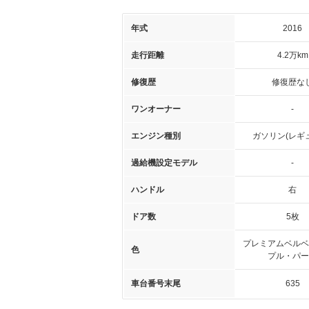
年式
2016
走行距離
4.2万km
修復歴
修復歴な
ワンオーナー
-
エンジン種別
ガソリン(レギ
過給機設定モデル
-
ハンドル
右
ドア数
5枚
プレミアムベルベ
色
プル・パー
車台番号末尾
635