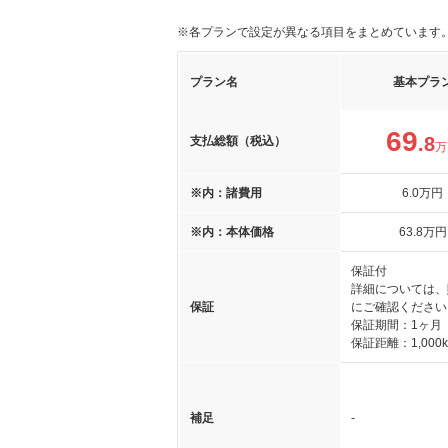
※各プランで設定が異なる項目をまとめています
プラン名
基本プラ
69
.8
支払総額（税込）
万
※内：諸費用
6
.0
万円
※内：本体価格
63
.8
万円
保証付
詳細については、
保証
にご確認ください
保証期間：1ヶ月
保証距離：1,000
補足
-