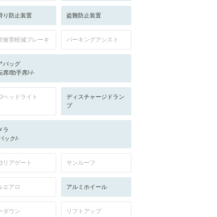
滑り防止装置
盗難防止装置
突被害軽減ブレーキ
パーキングアシスト
アバッグ
席/助手席/-/-
EDヘッドライト
ディスチャージドラン
プ
メラ
-/バック/-
動リアゲート
サンルーフ
ルエアロ
アルミホイール
ーダウン
リフトアップ