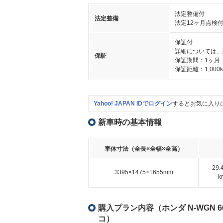
法定整備付
法定整備
法定12ヶ月点検
保証付
詳細については、
保証
保証期間：1ヶ月
保証距離：1,000
Yahoo! JAPAN IDでログイン
するとお気に入り
新車時の基本情報
車体寸法（全長×全幅×全高）
29
3395×1475×1655mm
-
購入プラン内容（ホンダ N-WGN 
コ）