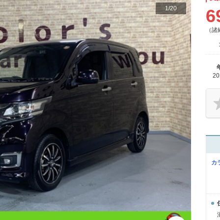
1
/
20
6
（諸
2
カ