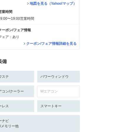
地図を見る（Yahoo!マップ）
営業時間
09:00〜19:00営業時間
クーポン/フェア情報
フェア：あり
クーポン/フェア情報詳細を見る
装備
ワステ
パワーウィンドウ
アコン/クーラー
Wエアコン
ーレス
スマートキー
ーナビ
-/-/メモリー他