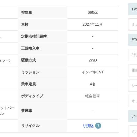
T
排気量
660cc
車検
2027年11月
ミ
し
定期点検記録簿
-
ET
正規輸入車
-
3
ュラー)
駆動方式
2WD
電
ミッション
インパネCVT
乗車定員
4名
シ
ボディタイプ
軽自動車
オ
ットパー
禁煙車
-
ル
ア
リサイクル
リ済込
ク