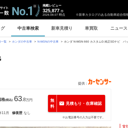
掲載レビュー
325,877
件
時点
※新車カタログのある自動車総合情報
2026.08.07
ログ
中古車検索
新車見積り
車買取
ニュース
種一覧
ホンダの中古車
N-WGNの中古車
ホンダ N-WGN 660 カスタムG 純正SDナビ
G
提供：
63
価格
.8
万円
無
(税込)
見積もり・在庫確認
料
年11月
修復歴
なし
※お電話番号の入力は不要です。
支