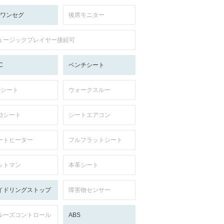
V:ワンセグ
後席モニター
ュージックプレイヤー接続可
C
ベンチシート
列シート
ウォークスルー
動シート
シートエアコン
ートヒーター
フルフラットシート
ットマン
本革シート
イドリングストップ
障害物センサー
ルーズコントロール
ABS