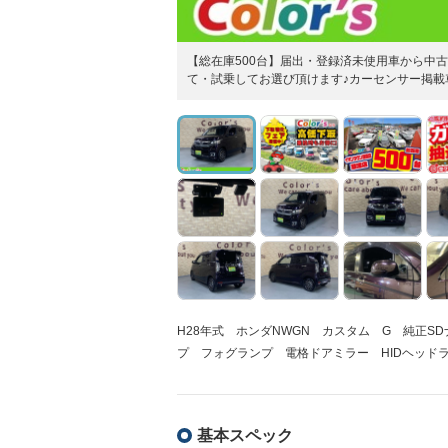
【総在庫500台】届出・登録済未使用車から中
て・試乗してお選び頂けます♪カーセンサー掲載
H28年式 ホンダNWGN カスタム G 純正S
プ フォグランプ 電格ドアミラー HIDヘッド
基本スペック