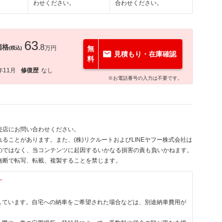
わせください。
合わせください。
63
価格
.8
万円
無
(税込)
見積もり・在庫確認
料
年11月
修復歴
なし
※お電話番号の入力は不要です。
売店にお問い合わせください。
ることがあります。また、(株)リクルートおよびLINEヤフー株式会社は
のではなく、当コンテンツに起因するいかなる損害の責も負いかねます。
無断で転写、転載、複製することを禁じます。
す
しています。自宅への納車をご希望された場合などは、別途納車費用が