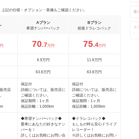
。上記の仕様・オプション・装備もご確認ください。
寒
Aプラン
Bプラン
ン
ス
希望ナンバーパック
前後ドラレコパック
-
70
75
.7
.4
円
万円
万円
6
.9
万円
11
.6
万円
63
.8
万円
63
.8
万円
保証付
保証付
販売店
詳細については、販売店に
詳細については、販売店に
。
ご確認ください。
ご確認ください。
保証期間：1ヶ月
保証期間：1ヶ月
km
保証距離：1,000km
保証距離：1,000km
◆希望ナンバーパック◆
◆ドラレコパック◆
愛車にあなたの好きなナン
もしもの時も安心ドライブ
バーを！
レコーダー！
詳しくはお気軽にお問い合
※詳しくはお気軽にお問い