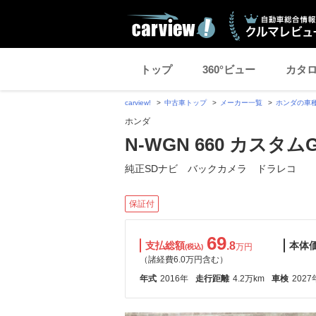
トップ
360°ビュー
カタ
carview!
中古車トップ
メーカー一覧
ホンダの車
ホンダ
N-WGN 660 カスタム
純正SDナビ バックカメラ ドラレコ
保証付
69
支払総額
.8
本体
万円
(税込)
（諸経費6.0万円含む）
年式
2016年
走行距離
4.2万km
車検
2027