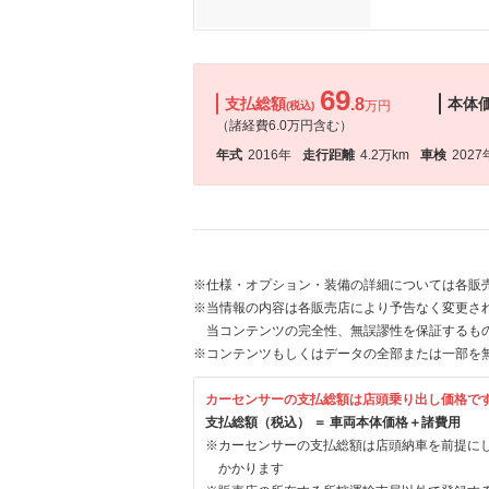
69
支払総額
.8
本体
万円
(税込)
（諸経費6.0万円含む）
年式
2016年
走行距離
4.2万km
車検
2027
※仕様・オプション・装備の詳細については各販
※当情報の内容は各販売店により予告なく変更され
当コンテンツの完全性、無誤謬性を保証するも
※コンテンツもしくはデータの全部または一部を
カーセンサーの支払総額は店頭乗り出し価格で
支払総額（税込） ＝ 車両本体価格＋諸費用
※カーセンサーの支払総額は店頭納車を前提に
かかります