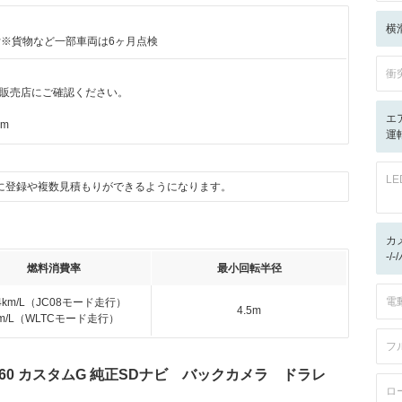
横
付※貨物など一部車両は6ヶ月点検
衝
販売店にご確認ください。
エ
km
運転
L
に登録や複数見積もりができるようになります。
カ
-/
燃料消費率
最小回転半径
電
.4km/L（JC08モード走行）
4.5m
km/L（WLTCモード走行）
フ
660 カスタムG 純正SDナビ バックカメラ ドラレ
ロ