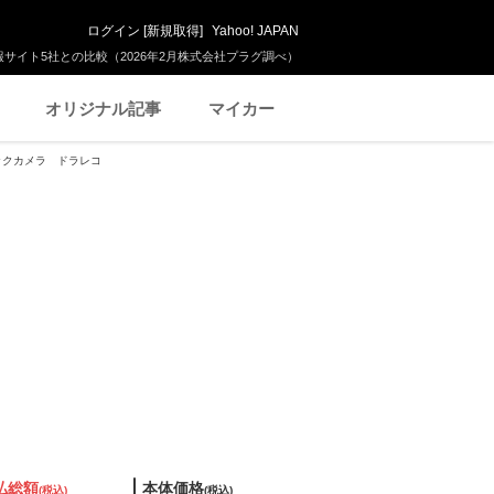
ログイン
[
新規取得
]
Yahoo! JAPAN
サイト5社との比較（2026年2月株式会社プラグ調べ）
オリジナル記事
マイカー
 バックカメラ ドラレコ
払総額
本体価格
(税込)
(税込)