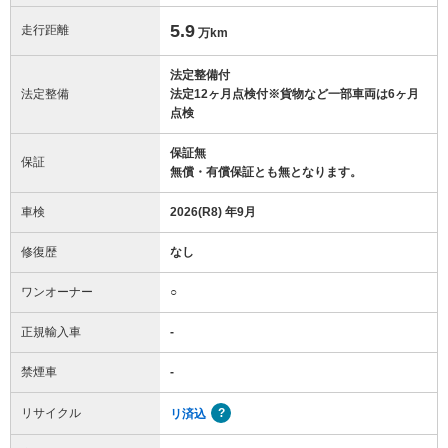
5.9
走行距離
万km
法定整備付
法定整備
法定12ヶ月点検付※貨物など一部車両は6ヶ月
点検
保証無
保証
無償・有償保証とも無となります。
車検
2026(R8) 年9月
修復歴
なし
ワンオーナー
○
正規輸入車
-
禁煙車
-
リサイクル
リ済込