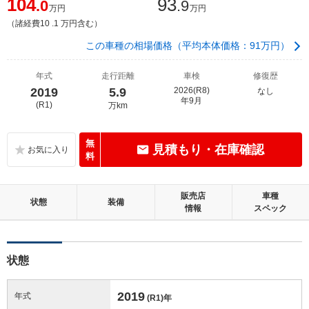
104
93
.0
.9
万円
万円
（諸経費10 .1 万円含む）
この車種の相場価格（平均本体価格：91万円）
年式
走行距離
車検
修復歴
2019
5.9
2026(R8)
なし
年9月
(R1)
万km
無
見積もり・在庫確認
料
販売店
車種
状態
装備
情報
スペック
状態
2019
年式
(R1)
年