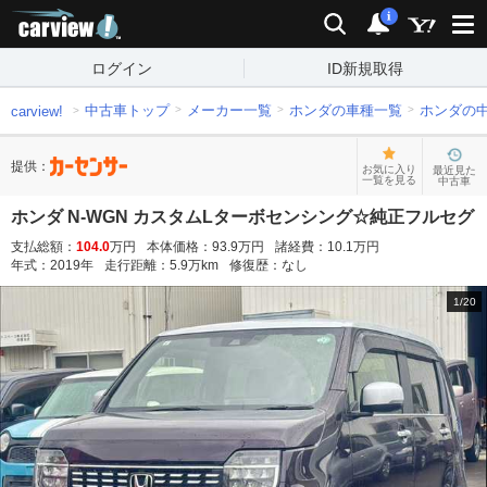
carview!
検索
通知
i
ログイン
ID新規取得
中古車トップ
メーカー一覧
ホンダの車種一覧
ホンダの
carview!
提供：
お気に入り
最近見た
一覧を見る
中古車
ホンダ N-WGN カスタムLターボセンシング☆純正フルセグ
支払総額：
104.0
万円
本体価格：
93.9
万円
諸経費：
10.1
万円
年式：
2019
年
走行距離：
5.9
万km
修復歴：
なし
1
/
20