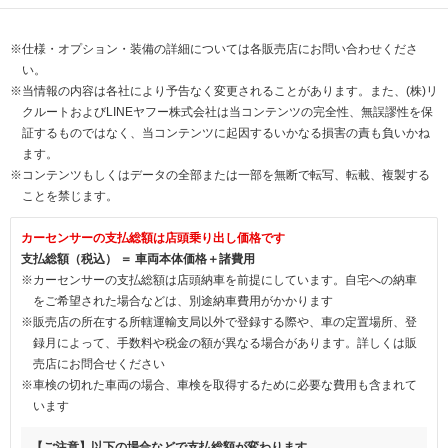
※仕様・オプション・装備の詳細については各販売店にお問い合わせくださ
い。
※当情報の内容は各社により予告なく変更されることがあります。また、(株)リ
クルートおよびLINEヤフー株式会社は当コンテンツの完全性、無誤謬性を保
証するものではなく、当コンテンツに起因するいかなる損害の責も負いかね
ます。
※コンテンツもしくはデータの全部または一部を無断で転写、転載、複製する
ことを禁じます。
カーセンサーの支払総額は店頭乗り出し価格です
支払総額（税込） ＝ 車両本体価格＋諸費用
※カーセンサーの支払総額は店頭納車を前提にしています。自宅への納車
をご希望された場合などは、別途納車費用がかかります
※販売店の所在する所轄運輸支局以外で登録する際や、車の定置場所、登
録月によって、手数料や税金の額が異なる場合があります。詳しくは販
売店にお問合せください
※車検の切れた車両の場合、車検を取得するために必要な費用も含まれて
います
【ご注意】以下の場合などで支払総額が変わります