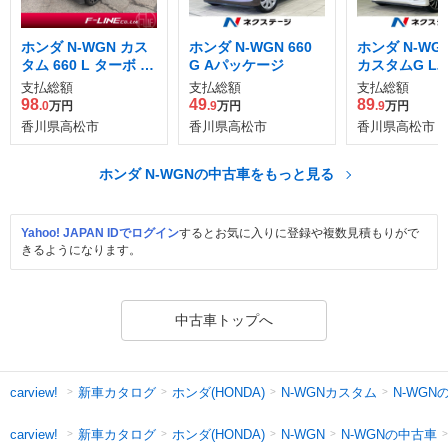
ホンダ N-WGN カス
ホンダ N-WGN 660
ホンダ N-WGN
タム 660 L ターボ ホ
G Aパッケージ
カスタムG L
ンダ センシング
ジ
支払総額
支払総額
支払総額
98
49
89
.0
万円
.9
万円
.9
万円
香川県高松市
香川県高松市
香川県高松市
ホンダ N-WGNの中古車をもっと見る
Yahoo! JAPAN IDでログイン
するとお気に入りに登録や複数見積もりがで
きるようになります。
中古車トップへ
新車カタログ
ホンダ(HONDA)
N-WGNカスタム
N-WGN
carview!
新車カタログ
ホンダ(HONDA)
N-WGNの中古車
carview!
N-WGN