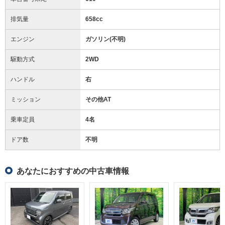
排気量
658cc
エンジン
ガソリン(不明)
駆動方式
2WD
ハンドル
右
ミッション
その他AT
乗車定員
4名
ドア数
不明
あなたにおすすめの中古車情報