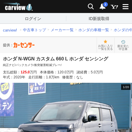
carview!
検索
通知
i
ログイン
ID新規取得
中古車トップ
メーカー一覧
ホンダの車種一覧
ホンダの
carview!
提供：
お気に入り
最近見た
一覧を見る
中古車
ホンダ N-WGN カスタム 660 L ホンダ センシング
純正ナビ/バックカメラ/衝突被害軽減ブレー/
支払総額：
125.0
万円
本体価格：
120.0
万円
諸経費：
5.0
万円
年式：
2020
年
走行距離：
1.8
万km
修復歴：
なし
1
/
20