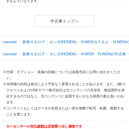
きるようになります。
中古車トップへ
新車カタログ
ホンダ(HONDA)
N-WGNカスタム
N-WGN
carview!
新車カタログ
ホンダ(HONDA)
N-WGNの中古車
carview!
N-WGN
※仕様・オプション・装備の詳細については各販売店にお問い合わせくださ
い。
※当情報の内容は各社により予告なく変更されることがあります。また、(株)リ
クルートおよびLINEヤフー株式会社は当コンテンツの完全性、無誤謬性を保
証するものではなく、当コンテンツに起因するいかなる損害の責も負いかね
ます。
※コンテンツもしくはデータの全部または一部を無断で転写、転載、複製する
ことを禁じます。
カーセンサーの支払総額は店頭乗り出し価格です