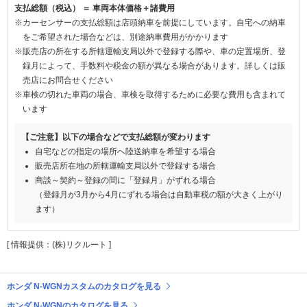
支払総額（税込） ＝ 車両本体価格＋諸費用
※カーセンサーの支払総額は店頭納車を前提にしています。自宅への納車
をご希望された場合などは、別途納車費用がかかります
※販売店の所在する所轄運輸支局以外で登録する際や、車の定置場所、登
録月によって、手数料や税金の額が異なる場合があります。詳しくは販
売店にお問合せください
※車検の切れた車両の場合、車検を取得するために必要な費用も含まれて
います
【ご注意】以下の場合などで支払総額が変わります
自宅などの指定の場所へ陸送納車を希望する場合
販売店所在地の所轄運輸支局以外で登録する場合
商談～契約～登録の間に「登録月」がずれる場合
（登録月が3月から4月にずれる場合は自動車税の額が大きく上がり
ます）
[ 情報提供：(株)リクルート ]
ホンダ N-WGNカスタムのカタログを見る
ホンダ N-WGNのカタログを見る