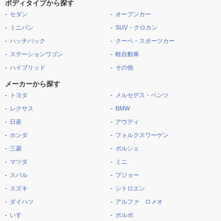
ボディタイプから探す
セダン
オープンカー
ミニバン
SUV・クロカン
ハッチバック
クーペ・スポーツカー
ステーションワゴン
軽自動車
ハイブリッド
その他
メーカーから探す
トヨタ
メルセデス・ベンツ
レクサス
BMW
日産
アウディ
ホンダ
フォルクスワーゲン
三菱
ポルシェ
マツダ
ミニ
スバル
プジョー
スズキ
シトロエン
ダイハツ
アルファ ロメオ
いすゞ
ボルボ