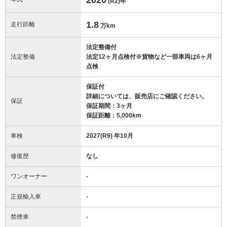
(R2)
年
1.8
走行距離
万km
法定整備付
法定整備
法定12ヶ月点検付※貨物など一部車両は6ヶ月
点検
保証付
詳細については、販売店にご確認ください。
保証
保証期間：3ヶ月
保証距離：5,000km
車検
2027(R9) 年10月
修復歴
なし
ワンオーナー
-
正規輸入車
-
禁煙車
-