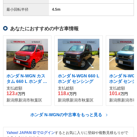
最小回転半径
4.5
m
あなたにおすすめの中古車情報
ホンダ N-WGN カス
ホンダ N-WGN 660 L
ホンダ N-WGN 
タム 660 L ホンダ セ
ホンダ センシング
ホンダ センシ
ンシング
支払総額
支払総額
支払総額
123
118
101
.8
万円
.8
万円
.8
万円
新潟県新潟市秋葉区
新潟県新潟市秋葉区
新潟県新潟市秋
ホンダ N-WGNの中古車をもっと見る
Yahoo! JAPAN IDでログイン
するとお気に入りに登録や複数見積もりがで