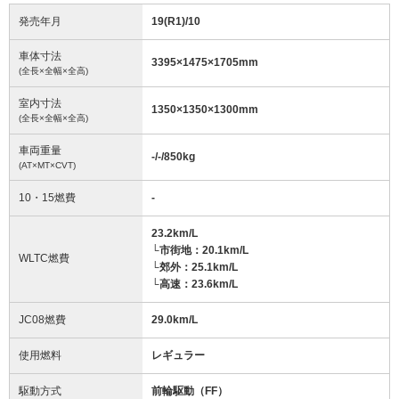
発売年月
19(R1)/10
車体寸法
3395
×
1475
×
1705
mm
(全長×全幅×全高)
室内寸法
1350
×
1350
×
1300
mm
(全長×全幅×全高)
車両重量
-/-/850
kg
(AT×MT×CVT)
10・15燃費
-
23.2km/L
└市街地：20.1km/L
WLTC燃費
└郊外：25.1km/L
└高速：23.6km/L
JC08燃費
29.0km/L
使用燃料
レギュラー
駆動方式
前輪駆動（FF）