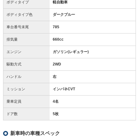
ボディタイプ
軽自動車
ボディタイプ色
ダークブルー
車台番号末尾
785
排気量
660cc
エンジン
ガソリン(レギュラー)
駆動方式
2WD
ハンドル
右
ミッション
インパネCVT
乗車定員
4名
ドア数
5枚
新車時の車種スペック