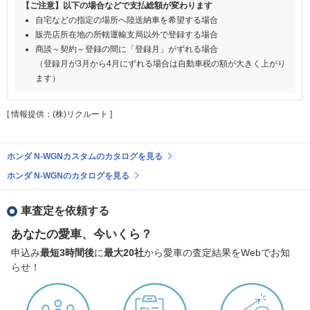
【ご注意】以下の場合などで支払総額が変わります
自宅などの指定の場所へ陸送納車を希望する場合
販売店所在地の所轄運輸支局以外で登録する場合
商談～契約～登録の間に「登録月」がずれる場合
（登録月が3月から4月にずれる場合は自動車税の額が大きく上がり
ます）
[ 情報提供：(株)リクルート ]
ホンダ N-WGNカスタムのカタログを見る
ホンダ N-WGNのカタログを見る
車査定を依頼する
あなたの愛車、今いくら？
申込み
最短3時間後
に
最大20社
から愛車の査定結果をWebでお知
らせ！