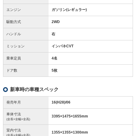
エンジン
ガソリン(レギュラー)
駆動方式
2WD
ハンドル
右
ミッション
インパネCVT
乗車定員
4名
ドア数
5枚
新車時の車種スペック
発売年月
16(H28)/06
車体寸法
3395
×
1475
×
1655
mm
(全長×全幅×全高)
室内寸法
1355
×
1355
×
1300
mm
(全長×全幅×全高)