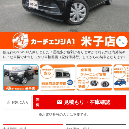
低走行のN-WGN入庫しました！屋根多少色剥げ有りますがそれ以外は内外装キ
レイな車輌です☆しっかり車検整備（記録簿発行）してからの納車となります♪
無
見積もり・在庫確認
料
※お電話番号の入力は不要です。
支払総額（税込）
本体価格（税込）