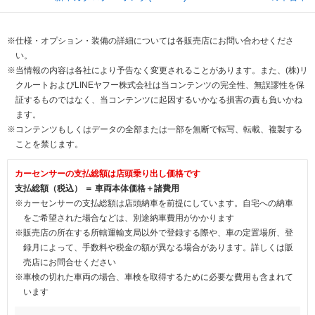
※仕様・オプション・装備の詳細については各販売店にお問い合わせくださ
い。
※当情報の内容は各社により予告なく変更されることがあります。また、(株)リ
クルートおよびLINEヤフー株式会社は当コンテンツの完全性、無誤謬性を保
証するものではなく、当コンテンツに起因するいかなる損害の責も負いかね
ます。
※コンテンツもしくはデータの全部または一部を無断で転写、転載、複製する
ことを禁じます。
カーセンサーの支払総額は店頭乗り出し価格です
支払総額（税込） ＝ 車両本体価格＋諸費用
※カーセンサーの支払総額は店頭納車を前提にしています。自宅への納車
をご希望された場合などは、別途納車費用がかかります
※販売店の所在する所轄運輸支局以外で登録する際や、車の定置場所、登
録月によって、手数料や税金の額が異なる場合があります。詳しくは販
売店にお問合せください
※車検の切れた車両の場合、車検を取得するために必要な費用も含まれて
います