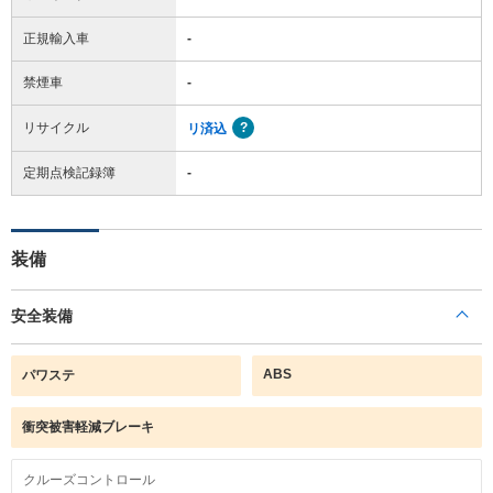
正規輸入車
-
禁煙車
-
リサイクル
リ済込
定期点検記録簿
-
装備
安全装備
ABS
パワステ
衝突被害軽減ブレーキ
クルーズコントロール