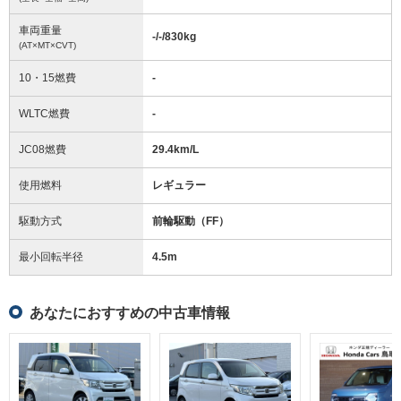
車両重量
-/-/830
kg
(AT×MT×CVT)
10・15燃費
-
WLTC燃費
-
JC08燃費
29.4km/L
使用燃料
レギュラー
駆動方式
前輪駆動（FF）
最小回転半径
4.5
m
あなたにおすすめの中古車情報