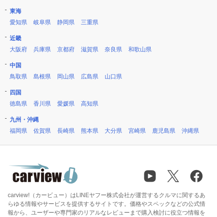
東海
愛知県
岐阜県
静岡県
三重県
近畿
大阪府
兵庫県
京都府
滋賀県
奈良県
和歌山県
中国
鳥取県
島根県
岡山県
広島県
山口県
四国
徳島県
香川県
愛媛県
高知県
九州・沖縄
福岡県
佐賀県
長崎県
熊本県
大分県
宮崎県
鹿児島県
沖縄県
carview!（カービュー）はLINEヤフー株式会社が運営するクルマに関するあ
らゆる情報やサービスを提供するサイトです。価格やスペックなどの公式情
報から、ユーザーや専門家のリアルなレビューまで購入検討に役立つ情報を