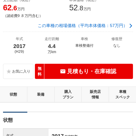
62
52
.6
.8
万円
万円
（諸経費9 .8 万円含む）
この車種の相場価格（平均本体価格：57万円）
年式
走行距離
車検
修復歴
2017
4.4
車検整備付
なし
(H29)
万km
無
見積もり・在庫確認
料
購入
販売店
車種
状態
装備
プラン
情報
スペック
状態
2017
年式