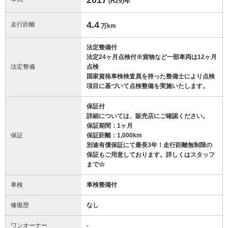
(H29)
年
4.4
走行距離
万km
法定整備付
法定24ヶ月点検付※貨物など一部車両は12ヶ月
法定整備
点検
国家資格車検検査員を持った整備士により点検
項目に基づいて点検整備を実施いたします。
保証付
詳細については、販売店にご確認ください。
保証期間：1ヶ月
保証
保証距離：1,000km
別途有償保証にて最長3年！走行距離無制限の
保証もご用意しております。詳しくはスタッフ
まで☆
車検
車検整備付
修復歴
なし
ワンオーナー
-