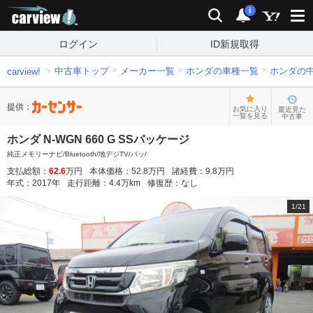
carview!
検索
通知
i
ログイン
ID新規取得
中古車トップ
メーカー一覧
ホンダの車種一覧
ホンダの
carview!
提供：
お気に入り
最近見た
一覧を見る
中古車
ホンダ N-WGN 660 G SSパッケージ
純正メモリーナビ/Bluetooth/地デジTV/バッ/
支払総額：
62.6
万円
本体価格：
52.8
万円
諸経費：
9.8
万円
年式：
2017
年
走行距離：
4.4
万km
修復歴：
なし
1
/
21