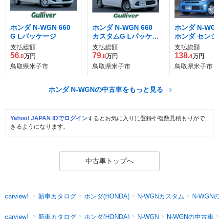
ホンダ N-WGN 660
ホンダ N-WGN 660
ホンダ N-WGN 
G Lパッケージ
カスタムG Lパッケー
ホンダ センシ
ジ
支払総額
支払総額
支払総額
56
79
138
.0
万円
.8
万円
.4
万円
鳥取県米子市
鳥取県米子市
鳥取県米子市
ホンダ N-WGNの中古車をもっと見る
Yahoo! JAPAN IDでログイン
するとお気に入りに登録や複数見積もりがで
きるようになります。
中古車トップへ
新車カタログ
ホンダ(HONDA)
N-WGNカスタム
N-WGN
carview!
新車カタログ
ホンダ(HONDA)
N-WGNの中古車
carview!
N-WGN