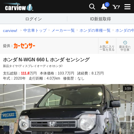
carview!
検索
通知
i
ログイン
ID新規取得
中古車トップ
メーカー一覧
ホンダの車種一覧
ホンダの
carview!
提供：
お気に入り
最近見た
一覧を見る
中古車
ホンダ N-WGN 660 L ホンダ センシング
新品タイヤ/ディスプレイオーディオ/ホンダ/
支払総額：
111.8
万円
本体価格：
103.7
万円
諸経費：
8.1
万円
年式：
2020
年
走行距離：
4.0
万km
修復歴：
なし
1
/
20