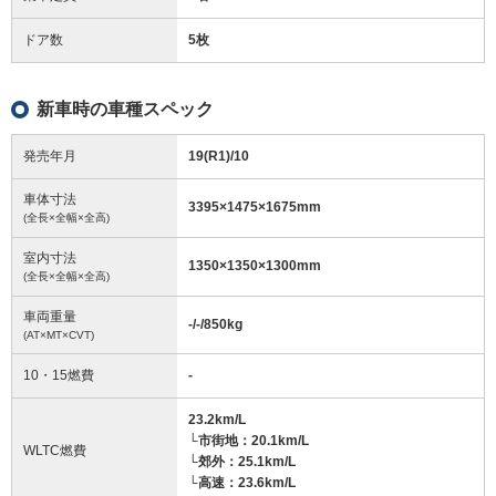
ドア数
5枚
新車時の車種スペック
発売年月
19(R1)/10
車体寸法
3395
×
1475
×
1675
mm
(全長×全幅×全高)
室内寸法
1350
×
1350
×
1300
mm
(全長×全幅×全高)
車両重量
-/-/850
kg
(AT×MT×CVT)
10・15燃費
-
23.2km/L
└市街地：20.1km/L
WLTC燃費
└郊外：25.1km/L
└高速：23.6km/L