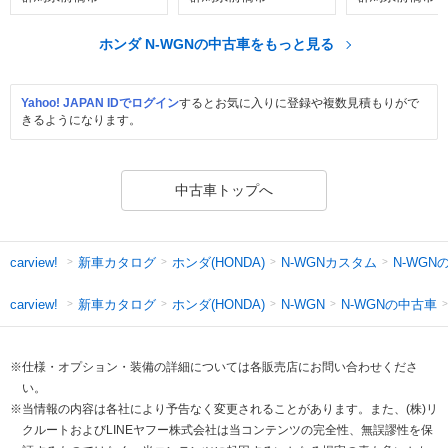
ホンダ N-WGNの中古車をもっと見る
Yahoo! JAPAN IDでログイン
するとお気に入りに登録や複数見積もりがで
きるようになります。
中古車トップへ
新車カタログ
ホンダ(HONDA)
N-WGNカスタム
N-WGN
carview!
新車カタログ
ホンダ(HONDA)
N-WGNの中古車
carview!
N-WGN
※仕様・オプション・装備の詳細については各販売店にお問い合わせくださ
い。
※当情報の内容は各社により予告なく変更されることがあります。また、(株)リ
クルートおよびLINEヤフー株式会社は当コンテンツの完全性、無誤謬性を保