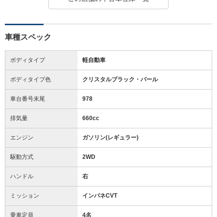
車種スペック
ボディタイプ
軽自動車
ボディタイプ色
クリスタルブラック・パール
車台番号末尾
978
排気量
660cc
エンジン
ガソリン(レギュラー)
駆動方式
2WD
ハンドル
右
ミッション
インパネCVT
乗車定員
4名