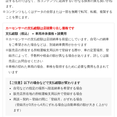
証するものではなく、当コンテンツに起因するいかなる損害の責も負いかね
ます。
※コンテンツもしくはデータの全部または一部を無断で転写、転載、複製する
ことを禁じます。
カーセンサーの支払総額は店頭乗り出し価格です
支払総額（税込） ＝ 車両本体価格＋諸費用
※カーセンサーの支払総額は店頭納車を前提にしています。自宅への納車
をご希望された場合などは、別途納車費用がかかります
※販売店の所在する所轄運輸支局以外で登録する際や、車の定置場所、登
録月によって、手数料や税金の額が異なる場合があります。詳しくは販
売店にお問合せください
※車検の切れた車両の場合、車検を取得するために必要な費用も含まれて
います
【ご注意】以下の場合などで支払総額が変わります
自宅などの指定の場所へ陸送納車を希望する場合
販売店所在地の所轄運輸支局以外で登録する場合
商談～契約～登録の間に「登録月」がずれる場合
（登録月が3月から4月にずれる場合は自動車税の額が大きく上がり
ます）