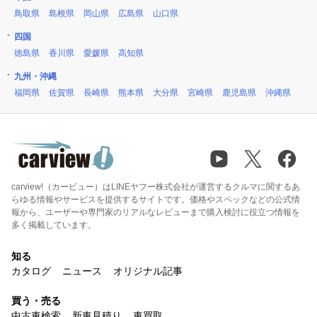
鳥取県
島根県
岡山県
広島県
山口県
四国
徳島県
香川県
愛媛県
高知県
九州・沖縄
福岡県
佐賀県
長崎県
熊本県
大分県
宮崎県
鹿児島県
沖縄県
carview!（カービュー）はLINEヤフー株式会社が運営するクルマに関するあ
らゆる情報やサービスを提供するサイトです。価格やスペックなどの公式情
報から、ユーザーや専門家のリアルなレビューまで購入検討に役立つ情報を
多く掲載しています。
知る
カタログ
ニュース
オリジナル記事
買う・売る
中古車検索
新車見積り
車買取