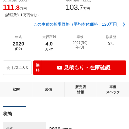
111
103
.8
.7
万円
万円
（諸経費8 .1 万円含む）
この車種の相場価格（平均本体価格：120万円）
年式
走行距離
車検
修復歴
2020
4.0
2027(R9)
なし
年7月
(R2)
万km
無
見積もり・在庫確認
料
販売店
車種
状態
装備
情報
スペック
状態
2020
年式