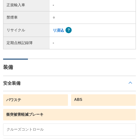
正規輸入車
-
禁煙車
○
リサイクル
リ済込
定期点検記録簿
-
装備
安全装備
ABS
パワステ
衝突被害軽減ブレーキ
クルーズコントロール