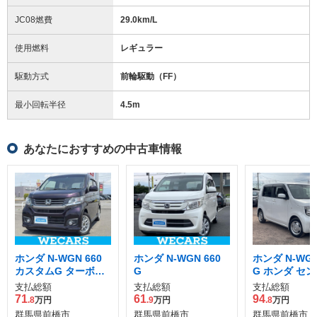
JC08燃費
29.0km/L
使用燃料
レギュラー
駆動方式
前輪駆動（FF）
最小回転半径
4.5
m
あなたにおすすめの中古車情報
ホンダ N-WGN 660
ホンダ N-WGN 660
ホンダ N-WGN
カスタムG ターボパ
G
G ホンダ セ
ッケージ
支払総額
支払総額
支払総額
71
61
94
.8
万円
.9
万円
.8
万円
群馬県前橋市
群馬県前橋市
群馬県前橋市