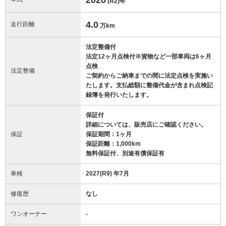
(R2)
年
4.0
走行距離
万km
法定整備付
法定12ヶ月点検付※貨物など一部車両は6ヶ月
点検
法定整備
ご契約からご納車までの間に法定点検を実施い
たします。支払総額に整備代金が含まれ点検記
録簿を発行いたします。
保証付
詳細については、販売店にご確認ください。
保証
保証期間：1ヶ月
保証距離：1,000km
無料保証付、別途有償保証有
車検
2027(R9) 年7月
修復歴
なし
ワンオーナー
-