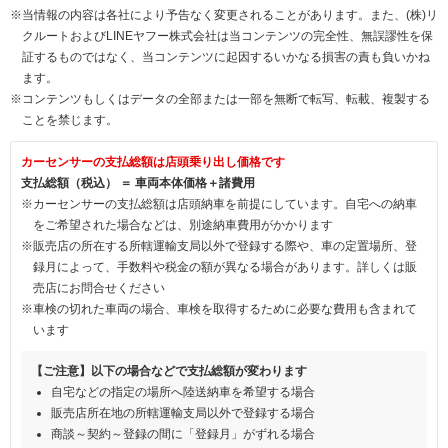
※当情報の内容は各社により予告なく変更されることがあります。また、(株)リ
クルートおよびLINEヤフー株式会社は当コンテンツの完全性、無誤謬性を保
証するものではなく、当コンテンツに起因するいかなる損害の責も負いかね
ます。
※コンテンツもしくはデータの全部または一部を無断で転写、転載、複製する
ことを禁じます。
カーセンサーの支払総額は店頭乗り出し価格です
支払総額（税込） ＝ 車両本体価格＋諸費用
※カーセンサーの支払総額は店頭納車を前提にしています。自宅への納車
をご希望された場合などは、別途納車費用がかかります
※販売店の所在する所轄運輸支局以外で登録する際や、車の定置場所、登
録月によって、手数料や税金の額が異なる場合があります。詳しくは販
売店にお問合せください
※車検の切れた車両の場合、車検を取得するために必要な費用も含まれて
います
【ご注意】以下の場合などで支払総額が変わります
自宅などの指定の場所へ陸送納車を希望する場合
販売店所在地の所轄運輸支局以外で登録する場合
商談～契約～登録の間に「登録月」がずれる場合