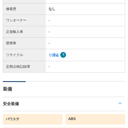
修復歴
なし
ワンオーナー
-
正規輸入車
-
禁煙車
-
リサイクル
リ済込
定期点検記録簿
-
装備
安全装備
ABS
パワステ