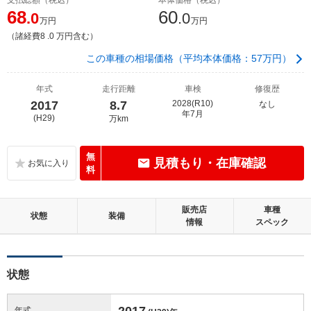
68
60
.0
.0
万円
万円
（諸経費8 .0 万円含む）
この車種の相場価格（平均本体価格：57万円）
年式
走行距離
車検
修復歴
2017
8.7
2028(R10)
なし
年7月
(H29)
万km
無
見積もり・在庫確認
料
販売店
車種
状態
装備
情報
スペック
状態
2017
年式