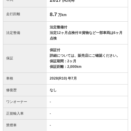
(H29)
年
8.7
走行距離
万km
法定整備付
法定整備
法定12ヶ月点検付※貨物など一部車両は6ヶ月
点検
保証付
詳細については、販売店にご確認ください。
保証
保証期間：2ヶ月
保証距離：2,000km
車検
2028(R10) 年7月
修復歴
なし
ワンオーナー
-
正規輸入車
-
禁煙車
-