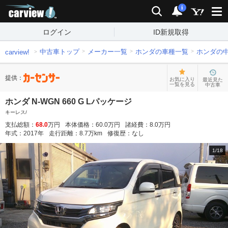
carview!
検索
通知
i
ログイン
ID新規取得
中古車トップ
メーカー一覧
ホンダの車種一覧
ホンダの
carview!
提供：
お気に入り
最近見た
一覧を見る
中古車
ホンダ N-WGN 660 G Lパッケージ
キーレス/
支払総額：
68.0
万円
本体価格：
60.0
万円
諸経費：
8.0
万円
年式：
2017
年
走行距離：
8.7
万km
修復歴：
なし
1
/
18