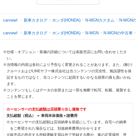
新車カタログ
ホンダ(HONDA)
N-WGNカスタム
N-WGN
carview!
新車カタログ
ホンダ(HONDA)
N-WGNの中古車
carview!
N-WGN
※仕様・オプション・装備の詳細については各販売店にお問い合わせくださ
い。
※当情報の内容は各社により予告なく変更されることがあります。また、(株)リ
クルートおよびLINEヤフー株式会社は当コンテンツの完全性、無誤謬性を保
証するものではなく、当コンテンツに起因するいかなる損害の責も負いかね
ます。
※コンテンツもしくはデータの全部または一部を無断で転写、転載、複製する
ことを禁じます。
カーセンサーの支払総額は店頭乗り出し価格です
支払総額（税込） ＝ 車両本体価格＋諸費用
※カーセンサーの支払総額は店頭納車を前提にしています。自宅への納車
をご希望された場合などは、別途納車費用がかかります
※販売店の所在する所轄運輸支局以外で登録する際や、車の定置場所、登