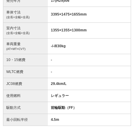
発売年月
17(H29)/06
車体寸法
3395
×
1475
×
1655
mm
(全長×全幅×全高)
室内寸法
1355
×
1355
×
1300
mm
(全長×全幅×全高)
車両重量
-/-/830
kg
(AT×MT×CVT)
10・15燃費
-
WLTC燃費
-
JC08燃費
29.4km/L
使用燃料
レギュラー
駆動方式
前輪駆動（FF）
最小回転半径
4.5
m