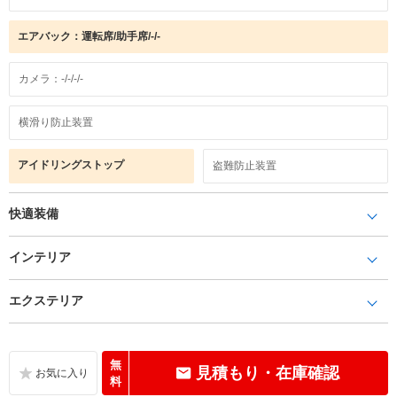
エアバック：運転席/助手席/-/-
カメラ：-/-/-/-
横滑り防止装置
アイドリングストップ
盗難防止装置
快適装備
インテリア
エクステリア
無
見積もり・在庫確認
料