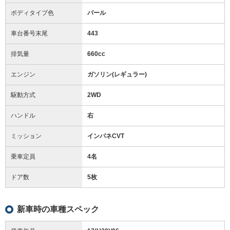
ボディタイプ色
パール
車台番号末尾
443
排気量
660cc
エンジン
ガソリン(レギュラー)
駆動方式
2WD
ハンドル
右
ミッション
インパネCVT
乗車定員
4名
ドア数
5枚
新車時の車種スペック