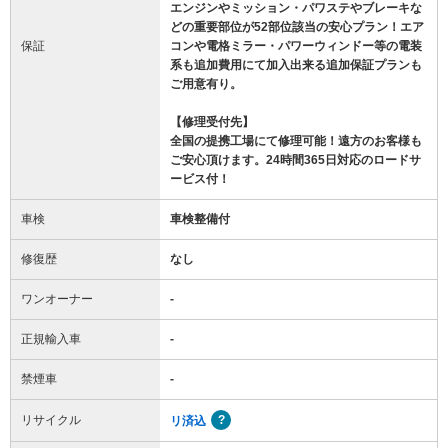
エンジンやミッション・パワステやブレーキな
どの重要部位が52部位該当の安心プラン！エア
保証
コンや電格ミラー・パワーウィンドー等の電装
系も追加費用にて加入出来る追加保証プランも
ご用意有り。
【修理受付先】
全国の提携工場にて修理可能！遠方のお客様も
ご安心頂けます。24時間365日対応のロードサ
ービス付！
車検
車検整備付
修復歴
なし
ワンオーナー
-
正規輸入車
-
禁煙車
-
リサイクル
リ済込