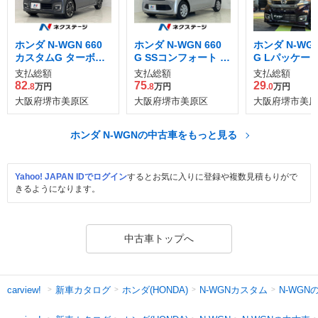
ホンダ N-WGN 660
ホンダ N-WGN 660
ホンダ N-WGN
カスタムG ターボパ
G SSコンフォート L
G Lパッケー
ッケージ
パッケージ
支払総額
支払総額
支払総額
82
75
29
.8
万円
.8
万円
.0
万円
大阪府堺市美原区
大阪府堺市美原区
大阪府堺市美原
ホンダ N-WGNの中古車をもっと見る
Yahoo! JAPAN IDでログイン
するとお気に入りに登録や複数見積もりがで
きるようになります。
中古車トップへ
新車カタログ
ホンダ(HONDA)
N-WGNカスタム
N-WGN
carview!