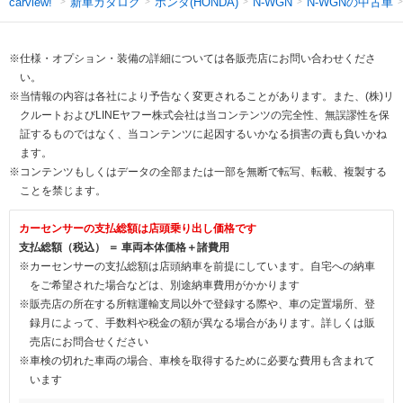
新車カタログ
ホンダ(HONDA)
N-WGNの中古車
carview!
N-WGN
※仕様・オプション・装備の詳細については各販売店にお問い合わせくださ
い。
※当情報の内容は各社により予告なく変更されることがあります。また、(株)リ
クルートおよびLINEヤフー株式会社は当コンテンツの完全性、無誤謬性を保
証するものではなく、当コンテンツに起因するいかなる損害の責も負いかね
ます。
※コンテンツもしくはデータの全部または一部を無断で転写、転載、複製する
ことを禁じます。
カーセンサーの支払総額は店頭乗り出し価格です
支払総額（税込） ＝ 車両本体価格＋諸費用
※カーセンサーの支払総額は店頭納車を前提にしています。自宅への納車
をご希望された場合などは、別途納車費用がかかります
※販売店の所在する所轄運輸支局以外で登録する際や、車の定置場所、登
録月によって、手数料や税金の額が異なる場合があります。詳しくは販
売店にお問合せください
※車検の切れた車両の場合、車検を取得するために必要な費用も含まれて
います