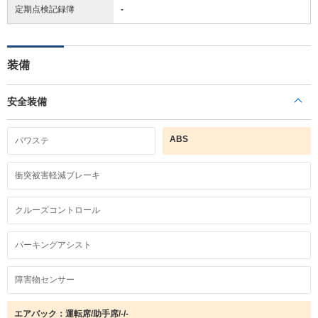
定期点検記録簿
-
装備
安全装備
ABS
パワステ
衝突被害軽減ブレーキ
クルーズコントロール
パーキングアシスト
障害物センサー
エアバック：運転席/助手席/-/-