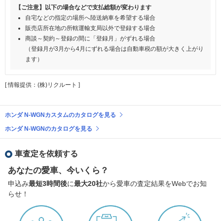
【ご注意】以下の場合などで支払総額が変わります
自宅などの指定の場所へ陸送納車を希望する場合
販売店所在地の所轄運輸支局以外で登録する場合
商談～契約～登録の間に「登録月」がずれる場合
（登録月が3月から4月にずれる場合は自動車税の額が大きく上がり
ます）
[ 情報提供：(株)リクルート ]
ホンダ N-WGNカスタムのカタログを見る
ホンダ N-WGNのカタログを見る
車査定を依頼する
あなたの愛車、今いくら？
申込み
最短3時間後
に
最大20社
から愛車の査定結果をWebでお知
らせ！