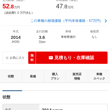
52
47
.8
.8
万円
万円
（諸経費5 .0 万円含む）
この車種の相場価格（平均本体価格：57万円）
年式
走行距離
車検
修復歴
2014
3.6
車検整備付
なし
(H26)
万km
無
見積もり・在庫確認
料
購入
販売店
車種
状態
装備
プラン
情報
スペック
状態
2014
年式