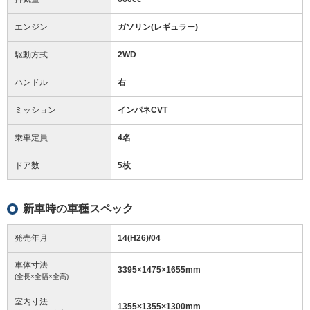
エンジン
ガソリン(レギュラー)
駆動方式
2WD
ハンドル
右
ミッション
インパネCVT
乗車定員
4名
ドア数
5枚
新車時の車種スペック
発売年月
14(H26)/04
車体寸法
3395
×
1475
×
1655
mm
(全長×全幅×全高)
室内寸法
1355
×
1355
×
1300
mm