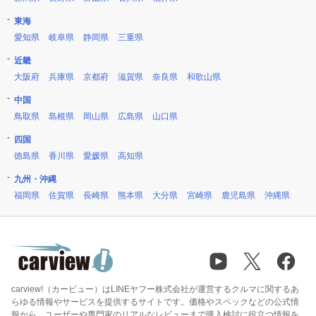
東海
愛知県
岐阜県
静岡県
三重県
近畿
大阪府
兵庫県
京都府
滋賀県
奈良県
和歌山県
中国
鳥取県
島根県
岡山県
広島県
山口県
四国
徳島県
香川県
愛媛県
高知県
九州・沖縄
福岡県
佐賀県
長崎県
熊本県
大分県
宮崎県
鹿児島県
沖縄県
carview!（カービュー）はLINEヤフー株式会社が運営するクルマに関するあ
らゆる情報やサービスを提供するサイトです。価格やスペックなどの公式情
報から、ユーザーや専門家のリアルなレビューまで購入検討に役立つ情報を