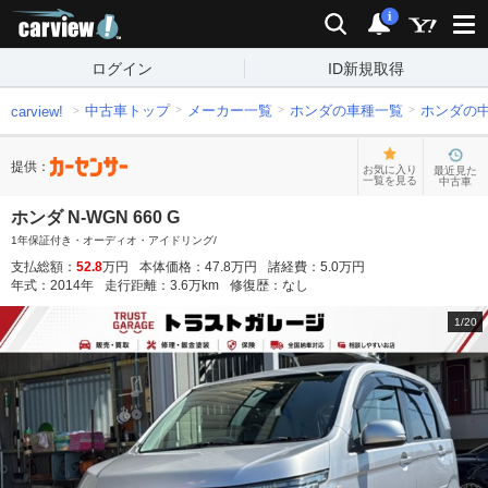
carview!
検索
通知
i
ログイン
ID新規取得
中古車トップ
メーカー一覧
ホンダの車種一覧
ホンダの
carview!
提供：
お気に入り
最近見た
一覧を見る
中古車
ホンダ N-WGN 660 G
1年保証付き・オーディオ・アイドリング/
支払総額：
52.8
万円
本体価格：
47.8
万円
諸経費：
5.0
万円
年式：
2014
年
走行距離：
3.6
万km
修復歴：
なし
1
/
20