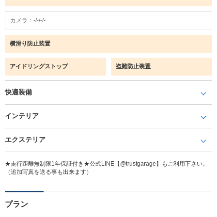
カメラ：-/-/-/-
横滑り防止装置
アイドリングストップ
盗難防止装置
快適装備
インテリア
エクステリア
★走行距離無制限1年保証付き★公式LINE【@trustgarage】もご利用下さい。
（追加写真を送る事も出来ます）
プラン