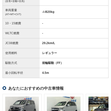
(全長×全幅×全高)
車両重量
-/-/820
kg
(AT×MT×CVT)
10・15燃費
-
WLTC燃費
-
JC08燃費
29.2km/L
使用燃料
レギュラー
駆動方式
前輪駆動（FF）
最小回転半径
4.5
m
あなたにおすすめの中古車情報