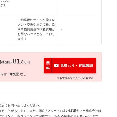
で安心
けま
ご納車後のオイル交換エレ
メント交換や法定点検、次
回車検費用基本検査費用が
-
お得なパックとなっており
ます！
81
価格
.8
万円
無
(税込)
見積もり・在庫確認
料
整備付
修復歴
なし
※お電話番号の入力は不要です。
売店にお問い合わせください。
ることがあります。また、(株)リクルートおよびLINEヤフー株式会社は
のではなく、当コンテンツに起因するいかなる損害の責も負いかねます。