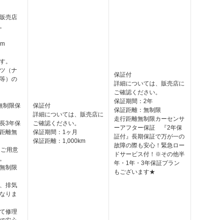
販売店
。
km
す。
ツ（ナ
保証付
等）の
詳細については、販売店に
ご確認ください。
保証期間：2年
無制限保
保証付
保証距離：無制限
詳細については、販売店に
走行距離無制限カーセンサ
長3年保
ご確認ください。
ーアフター保証 『2年保
距離無
保証期間：1ヶ月
証付』長期保証で万が一の
保証距離：1,000km
故障の際も安心！緊急ロー
をご用意
ドサービス付！※その他半
。
年・1年・3年保証プラン
無制限
もございます★
、排気
なりま
て修理