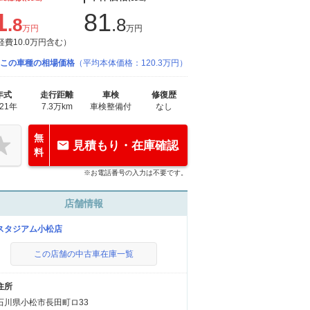
1
81
.8
.8
万円
万円
経費10.0万円含む）
この車種の相場価格
（平均本体価格：120.3万円）
年式
走行距離
車検
修復歴
021年
7.3万km
車検整備付
なし
無
見積もり・在庫確認
料
※お電話番号の入力は不要です。
店舗情報
スタジアム小松店
この店舗の中古車在庫一覧
住所
石川県小松市長田町ロ33