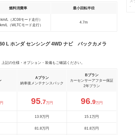
ス
-
燃料消費率
最小回転半径
.4km/L（JC08モード走行）
4.7m
.2km/L（WLTCモード走行）
660 L ホンダ センシング 4WD ナビ バックカメラ
。上記の仕様・オプション・装備もご確認ください。
Bプラン
Aプラン
ン
カーセンサーアフター保証
納車後メンテナンスパック
2年プラン
95
96
.7
.9
円
万円
万円
13
.9
万円
15
.1
万円
81
.8
万円
81
.8
万円