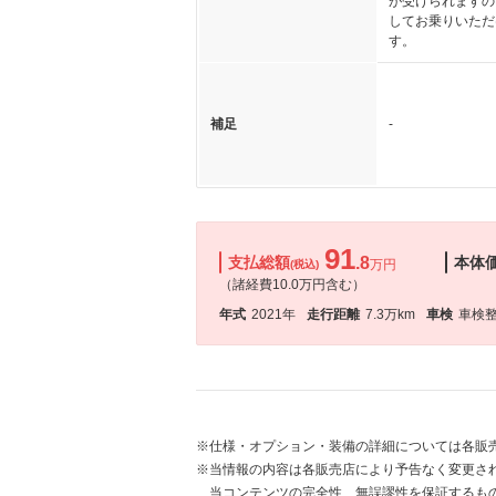
が受けられますの
してお乗りいただ
す。
補足
-
91
支払総額
.8
本体
万円
(税込)
（諸経費10.0万円含む）
年式
2021年
走行距離
7.3万km
車検
車検
※仕様・オプション・装備の詳細については各販
※当情報の内容は各販売店により予告なく変更され
当コンテンツの完全性、無誤謬性を保証するも