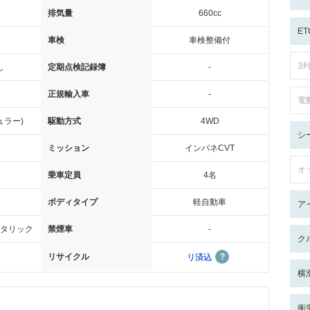
排気量
660cc
ET
車検
車検整備付
3
し
定期点検記録簿
-
正規輸入車
-
電
ュラー)
駆動方式
4WD
シ
ミッション
インパネCVT
オ
乗車定員
4名
ボディタイプ
軽自動車
ア
タリック
禁煙車
-
ク
リサイクル
リ済込
横
衝