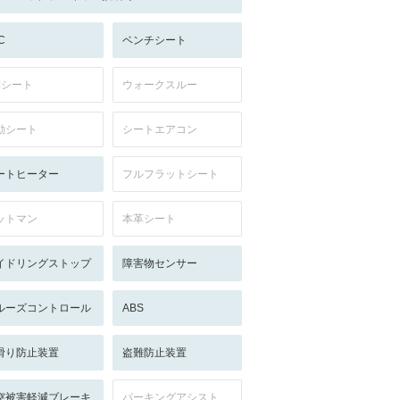
C
ベンチシート
列シート
ウォークスルー
動シート
シートエアコン
ートヒーター
フルフラットシート
ットマン
本革シート
イドリングストップ
障害物センサー
ルーズコントロール
ABS
滑り防止装置
盗難防止装置
突被害軽減ブレーキ
パーキングアシスト