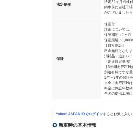
法定24ヶ月点検
法定整備
納車前に自社工場
がございましたら
保証付
詳細については、
保証期間：1ヶ月
保証距離：1,000
【自社保証】
料金無料となりま
消耗品・追加パー
保証
〈別途規定参照)
【3年間走行距離
別途有料ですが最
1年～3年の保証
※全て走行距離は
料金は保証年数や
全国の提携工場に
Yahoo! JAPAN IDでログイン
するとお気に入り
新車時の基本情報