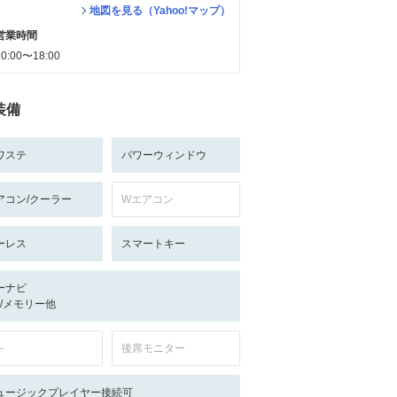
地図を見る（Yahoo!マップ）
営業時間
10:00〜18:00
装備
ワステ
パワーウィンドウ
アコン/クーラー
Wエアコン
ーレス
スマートキー
ーナビ
-/-/メモリー他
-
後席モニター
ュージックプレイヤー接続可