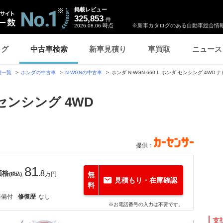
掲載レビュー
325,853
件
時点
※新車カタログのある自動車総合情報
2026.08.06
ログ
中古車検索
新車見積り
車買取
ニュース
種一覧
ホンダの中古車
N-WGNの中古車
ホンダ N-WGN 660 L ホンダ センシング 4W
ダ センシング 4WD
提供：
81
価格
.8
万円
無
(税込)
見積もり・在庫確認
料
整備付
修復歴
なし
※お電話番号の入力は不要です。
支