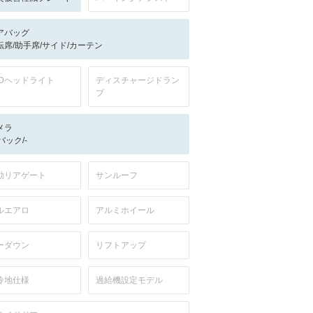
アバッグ
転席/助手席/サイド/カーテン
EDヘッドライト
ディスチャージドラン
プ
メラ
-/バック/-
動リアゲート
サンルーフ
ルエアロ
アルミホイール
ーダウン
リフトアップ
冷地仕様
過給機設定モデル