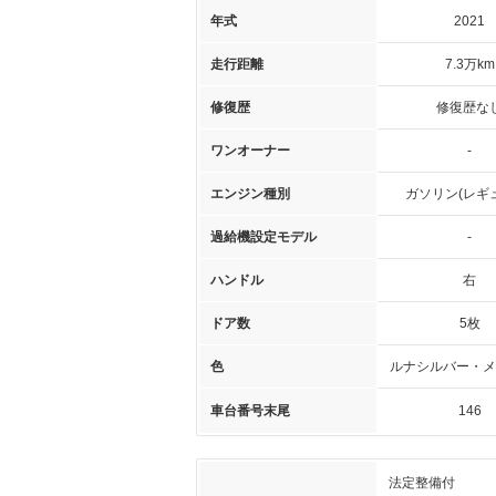
年式
2021
走行距離
7.3万km
修復歴
修復歴な
ワンオーナー
-
エンジン種別
ガソリン(レギ
過給機設定モデル
-
ハンドル
右
ドア数
5枚
色
ルナシルバー・メ
車台番号末尾
146
法定整備付