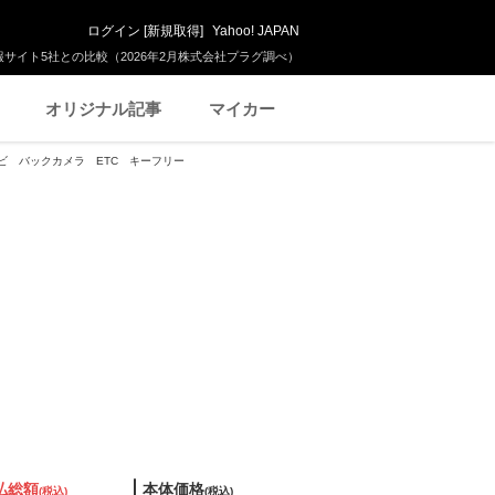
ログイン
[
新規取得
]
Yahoo! JAPAN
サイト5社との比較（2026年2月株式会社プラグ調べ）
オリジナル記事
マイカー
D ナビ バックカメラ ETC キーフリー
払総額
本体価格
(税込)
(税込)