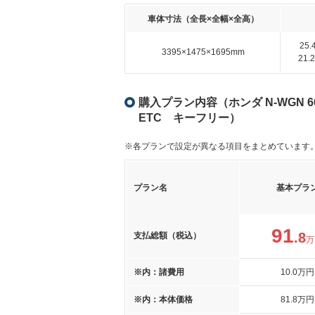
車体寸法（全長×全幅×全高）
25
3395×1475×1695mm
21
購入プラン内容（ホンダ N-WGN 
ETC キーフリー）
※各プランで設定が異なる項目をまとめています
プラン名
基本プラ
91
.8
支払総額（税込）
万
※内：諸費用
10
.0
万円
※内：本体価格
81
.8
万円