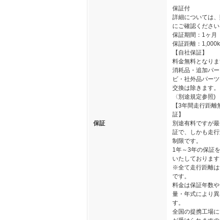
保証付
詳細については、
にご確認ください
保証期間：1ヶ月
保証距離：1,000
【自社保証】
料金無料となりま
消耗品・追加パー
ビ・社外品パーツ
交換は除きます。
〈別途規定参照)
【3年間走行距離
証】
保証
別途有料ですが最
証で、しかも走行
制限です。
1年～3年の保証
いたしております
※全て走行距離は
です。
料金は保証年数や
量・年式により異
す。
全国の提携工場に