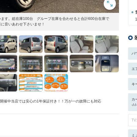
ます。総在庫100台 グループ在庫を合わせると合計600台在庫で
軽に音いあわせ下さいませ！
パ
エ
キ
カ
ル開催中当店では安心の1年保証付き！！万が一の故障にも対応
-/
TV:
ミ