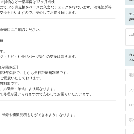
付※貨物など一部車両は12ヶ月点検
にて12ヶ月点検をベースに入念なチェックを行ないます。消耗箇所等
交換を行いますので、安心してお乗り頂けます。
エ
運
販売店にご確認ください。
L
km
す。
カ
ツ（ナビ・社外品パーツ等）の交換は除きます。
-/
無制限保証】
長3年保証で、しかも走行距離無制限です。
電
をご用意いたしております。
無制限です。
、排気量・年式により異なります。
フ
て修理が受けられますので安心してお乗りいただけます。
ロ
に登録や複数見積もりができるようになります。
寒