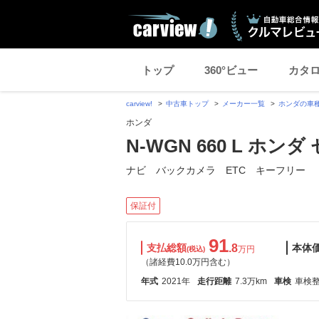
トップ
360°ビュー
カタ
carview!
中古車トップ
メーカー一覧
ホンダの車
ホンダ
N-WGN 660 L ホン
ナビ バックカメラ ETC キーフリー
保証付
91
支払総額
.8
本体
万円
(税込)
（諸経費10.0万円含む）
年式
2021年
走行距離
7.3万km
車検
車検