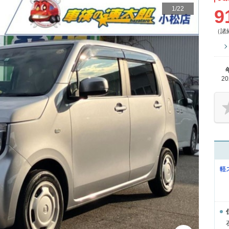
1
/
22
9
（諸
2
軽