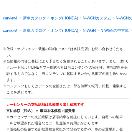
新車カタログ
ホンダ(HONDA)
N-WGNカスタム
N-WGN
carview!
新車カタログ
ホンダ(HONDA)
N-WGNの中古車
carview!
N-WGN
※仕様・オプション・装備の詳細については各販売店にお問い合わせくださ
い。
※当情報の内容は各社により予告なく変更されることがあります。また、(株)リ
クルートおよびLINEヤフー株式会社は当コンテンツの完全性、無誤謬性を保
証するものではなく、当コンテンツに起因するいかなる損害の責も負いかね
ます。
※コンテンツもしくはデータの全部または一部を無断で転写、転載、複製する
ことを禁じます。
カーセンサーの支払総額は店頭乗り出し価格です
支払総額（税込） ＝ 車両本体価格＋諸費用
※カーセンサーの支払総額は店頭納車を前提にしています。自宅への納車
をご希望された場合などは、別途納車費用がかかります
※販売店の所在する所轄運輸支局以外で登録する際や、車の定置場所、登