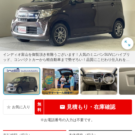
インディオ富山を御覧頂き有難うございます！人気のミニバンSUVにハイブリ
ッド、コンパクトカーから軽自動車まで勢ぞろい！品質にこだわり仕入れをし
ているから、状態の良い車輌ば...
無
見積もり・在庫確認
料
※お電話番号の入力は不要です。
支払総額（税込）
本体価格（税込）