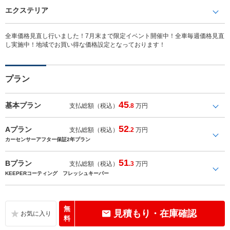
エクステリア
全車価格見直し行いました！7月末まで限定イベント開催中！全車毎週価格見直
し実施中！地域でお買い得な価格設定となっております！
プラン
45
基本プラン
支払総額（税込）
.8
万円
52
Aプラン
支払総額（税込）
.2
万円
カーセンサーアフター保証2年プラン
51
Bプラン
支払総額（税込）
.3
万円
KEEPERコーティング フレッシュキーパー
無
見積もり・在庫確認
料