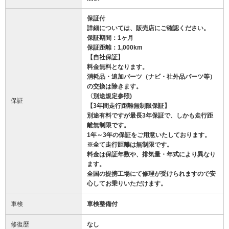
保証付
詳細については、販売店にご確認ください。
保証期間：1ヶ月
保証距離：1,000km
【自社保証】
料金無料となります。
消耗品・追加パーツ（ナビ・社外品パーツ等）
の交換は除きます。
〈別途規定参照)
保証
【3年間走行距離無制限保証】
別途有料ですが最長3年保証で、しかも走行距
離無制限です。
1年～3年の保証をご用意いたしております。
※全て走行距離は無制限です。
料金は保証年数や、排気量・年式により異なり
ます。
全国の提携工場にて修理が受けられますので安
心してお乗りいただけます。
車検
車検整備付
修復歴
なし