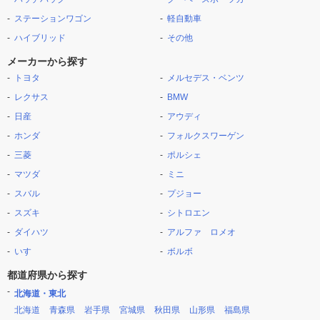
ステーションワゴン
軽自動車
ハイブリッド
その他
メーカーから探す
トヨタ
メルセデス・ベンツ
レクサス
BMW
日産
アウディ
ホンダ
フォルクスワーゲン
三菱
ポルシェ
マツダ
ミニ
スバル
プジョー
スズキ
シトロエン
ダイハツ
アルファ ロメオ
いすゞ
ボルボ
都道府県から探す
北海道・東北
北海道
青森県
岩手県
宮城県
秋田県
山形県
福島県