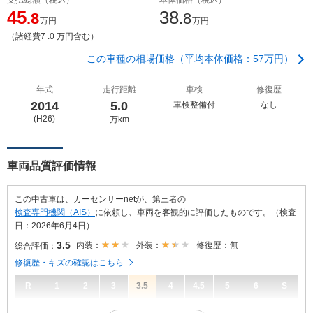
45
38
.8
.8
万円
万円
（諸経費7 .0 万円含む）
この車種の相場価格（平均本体価格：57万円）
年式
走行距離
車検
修復歴
2014
5.0
車検整備付
なし
(H26)
万km
車両品質評価情報
この中古車は、カーセンサーnetが、第三者の
検査専門機関（AIS）
に依頼し、車両を客観的に評価したものです。（検査
日：2026年6月4日）
3.5
内装：
外装：
修復歴：無
総合評価：
修復歴・キズの確認はこちら
R
1
2
3
3.5
4
4.5
5
6
S
3.5
総合評価：