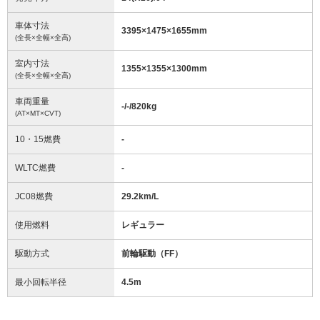
車体寸法
3395
×
1475
×
1655
mm
(全長×全幅×全高)
室内寸法
1355
×
1355
×
1300
mm
(全長×全幅×全高)
車両重量
-/-/820
kg
(AT×MT×CVT)
10・15燃費
-
WLTC燃費
-
JC08燃費
29.2km/L
使用燃料
レギュラー
駆動方式
前輪駆動（FF）
最小回転半径
4.5
m