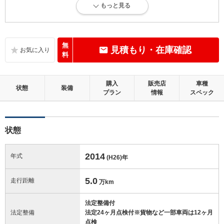
もっと見る
内外装に多少のキズ、ヘコミが認められる状態です。
内装：
標準的に使用されていて、多少のコゲ、スレ、キズがあります。
無
見積もり・在庫確認
料
外装：
目立つキズ、ヘコミなどがあります。
購入
販売店
車種
状態
装備
プラン
情報
スペック
修復歴：無
この中古車の「車両品質評価書」を見る
状態
2014
年式
(H26)
年
5.0
走行距離
万km
法定整備付
法定整備
法定24ヶ月点検付※貨物など一部車両は12ヶ月
点検