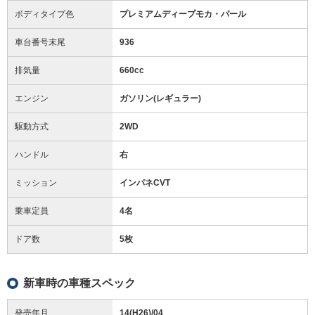
ボディタイプ色
プレミアムディープモカ・パール
車台番号末尾
936
排気量
660cc
エンジン
ガソリン(レギュラー)
駆動方式
2WD
ハンドル
右
ミッション
インパネCVT
乗車定員
4名
ドア数
5枚
新車時の車種スペック
発売年月
14(H26)/04