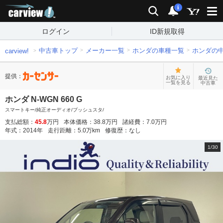
carview!
検索
通知
i
ログイン
ID新規取得
中古車トップ
メーカー一覧
ホンダの車種一覧
ホンダの
carview!
提供：
お気に入り
最近見た
一覧を見る
中古車
ホンダ N-WGN 660 G
スマートキー/純正オーディオ/プッシュスタ/
支払総額：
45.8
万円
本体価格：
38.8
万円
諸経費：
7.0
万円
年式：
2014
年
走行距離：
5.0
万km
修復歴：
なし
1
/
30