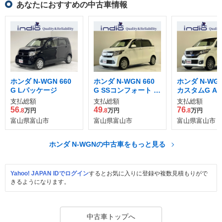
あなたにおすすめの中古車情報
ホンダ N-WGN 660
ホンダ N-WGN 660
ホンダ N-WGN
G Lパッケージ
G SSコンフォート L
カスタムG A
パッケージ
ージ 4WD
支払総額
支払総額
支払総額
56
49
76
.8
万円
.8
万円
.8
万円
富山県富山市
富山県富山市
富山県富山市
ホンダ N-WGNの中古車をもっと見る
Yahoo! JAPAN IDでログイン
するとお気に入りに登録や複数見積もりがで
きるようになります。
中古車トップへ