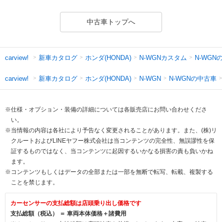
中古車トップへ
新車カタログ
ホンダ(HONDA)
N-WGNカスタム
N-WGN
carview!
新車カタログ
ホンダ(HONDA)
N-WGNの中古車
carview!
N-WGN
※仕様・オプション・装備の詳細については各販売店にお問い合わせくださ
い。
※当情報の内容は各社により予告なく変更されることがあります。また、(株)リ
クルートおよびLINEヤフー株式会社は当コンテンツの完全性、無誤謬性を保
証するものではなく、当コンテンツに起因するいかなる損害の責も負いかね
ます。
※コンテンツもしくはデータの全部または一部を無断で転写、転載、複製する
ことを禁じます。
カーセンサーの支払総額は店頭乗り出し価格です
支払総額（税込） ＝ 車両本体価格＋諸費用