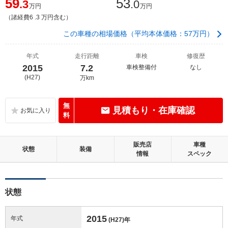
59
53
.3
.0
万円
万円
（諸経費6 .3 万円含む）
この車種の相場価格（平均本体価格：57万円）
年式
走行距離
車検
修復歴
2015
7.2
車検整備付
なし
(H27)
万km
無
見積もり・在庫確認
料
販売店
車種
状態
装備
情報
スペック
状態
2015
年式
(H27)
年