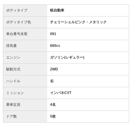
ボディタイプ
軽自動車
ボディタイプ色
チェリーシェルピンク・メタリック
車台番号末尾
091
排気量
660cc
エンジン
ガソリン(レギュラー)
駆動方式
2WD
ハンドル
右
ミッション
インパネCVT
乗車定員
4名
ドア数
5枚