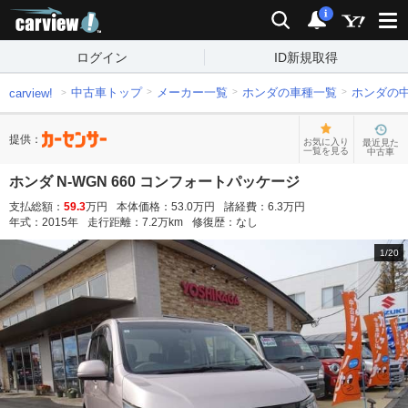
carview!
検索
通知
i
ログイン
ID新規取得
中古車トップ
メーカー一覧
ホンダの車種一覧
ホンダの
carview!
提供：
お気に入り
最近見た
一覧を見る
中古車
ホンダ N-WGN 660 コンフォートパッケージ
支払総額：
59.3
万円
本体価格：
53.0
万円
諸経費：
6.3
万円
年式：
2015
年
走行距離：
7.2
万km
修復歴：
なし
1
/
20