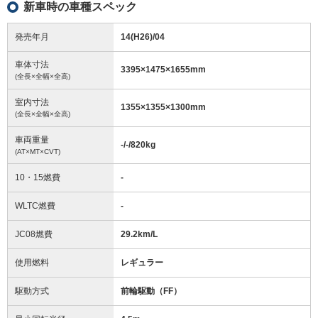
新車時の車種スペック
発売年月
14(H26)/04
車体寸法
3395
×
1475
×
1655
mm
(全長×全幅×全高)
室内寸法
1355
×
1355
×
1300
mm
(全長×全幅×全高)
車両重量
-/-/820
kg
(AT×MT×CVT)
10・15燃費
-
WLTC燃費
-
JC08燃費
29.2km/L
使用燃料
レギュラー
駆動方式
前輪駆動（FF）