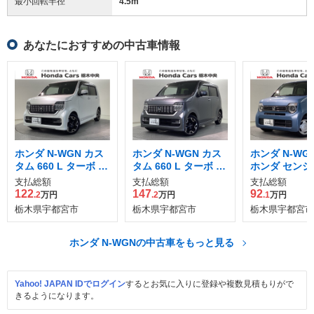
最小回転半径
4.5
m
あなたにおすすめの中古車情報
ホンダ N-WGN カス
ホンダ N-WGN カス
ホンダ N-WGN 
タム 660 L ターボ ホ
タム 660 L ターボ ホ
ホンダ センシ
ンダ センシング
ンダ センシング
支払総額
支払総額
支払総額
122
147
92
.2
万円
.2
万円
.1
万円
栃木県宇都宮市
栃木県宇都宮市
栃木県宇都宮市
ホンダ N-WGNの中古車をもっと見る
Yahoo! JAPAN IDでログイン
するとお気に入りに登録や複数見積もりがで
きるようになります。