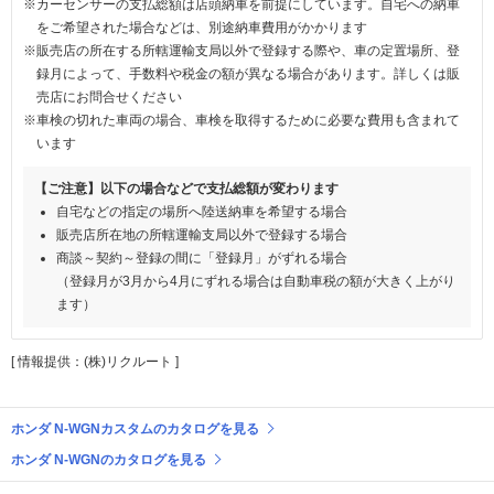
※カーセンサーの支払総額は店頭納車を前提にしています。自宅への納車
をご希望された場合などは、別途納車費用がかかります
※販売店の所在する所轄運輸支局以外で登録する際や、車の定置場所、登
録月によって、手数料や税金の額が異なる場合があります。詳しくは販
売店にお問合せください
※車検の切れた車両の場合、車検を取得するために必要な費用も含まれて
います
【ご注意】以下の場合などで支払総額が変わります
自宅などの指定の場所へ陸送納車を希望する場合
販売店所在地の所轄運輸支局以外で登録する場合
商談～契約～登録の間に「登録月」がずれる場合
（登録月が3月から4月にずれる場合は自動車税の額が大きく上がり
ます）
[ 情報提供：(株)リクルート ]
ホンダ N-WGNカスタムのカタログを見る
ホンダ N-WGNのカタログを見る