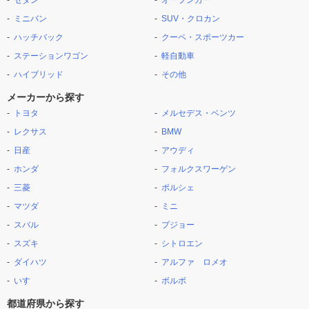
セダン
オープンカー
ミニバン
SUV・クロカン
ハッチバック
クーペ・スポーツカー
ステーションワゴン
軽自動車
ハイブリッド
その他
メーカーから探す
トヨタ
メルセデス・ベンツ
レクサス
BMW
日産
アウディ
ホンダ
フォルクスワーゲン
三菱
ポルシェ
マツダ
ミニ
スバル
プジョー
スズキ
シトロエン
ダイハツ
アルファ ロメオ
いすゞ
ボルボ
都道府県から探す