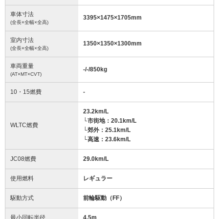
車体寸法
3395
×
1475
×
1705
mm
(全長×全幅×全高)
室内寸法
1350
×
1350
×
1300
mm
(全長×全幅×全高)
車両重量
-/-/850
kg
(AT×MT×CVT)
10・15燃費
-
23.2km/L
└市街地：20.1km/L
WLTC燃費
└郊外：25.1km/L
└高速：23.6km/L
JC08燃費
29.0km/L
使用燃料
レギュラー
駆動方式
前輪駆動（FF）
最小回転半径
4.5
m