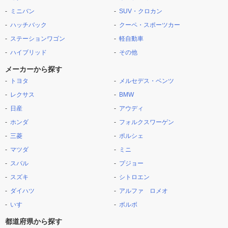
ミニバン
SUV・クロカン
ハッチバック
クーペ・スポーツカー
ステーションワゴン
軽自動車
ハイブリッド
その他
メーカーから探す
トヨタ
メルセデス・ベンツ
レクサス
BMW
日産
アウディ
ホンダ
フォルクスワーゲン
三菱
ポルシェ
マツダ
ミニ
スバル
プジョー
スズキ
シトロエン
ダイハツ
アルファ ロメオ
いすゞ
ボルボ
都道府県から探す