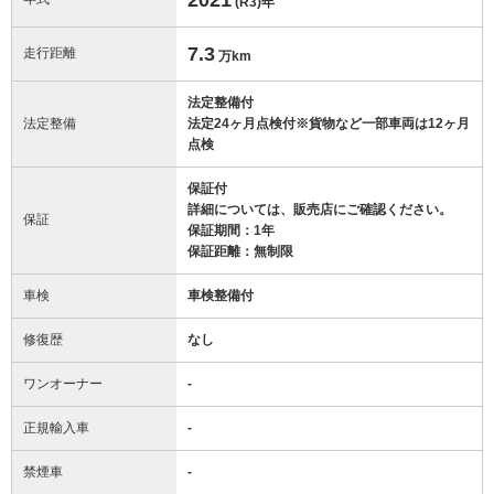
(R3)
年
7.3
走行距離
万km
法定整備付
法定整備
法定24ヶ月点検付※貨物など一部車両は12ヶ月
点検
保証付
詳細については、販売店にご確認ください。
保証
保証期間：1年
保証距離：無制限
車検
車検整備付
修復歴
なし
ワンオーナー
-
正規輸入車
-
禁煙車
-