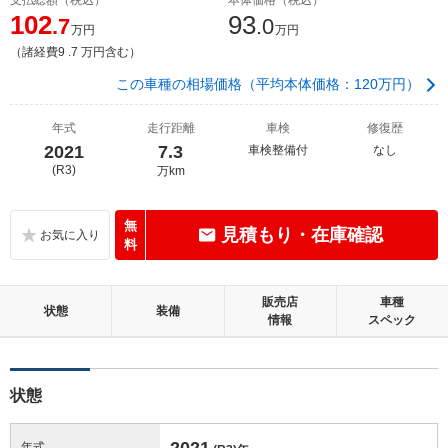
102
93
.7
.0
万円
万円
（諸経費9 .7 万円含む）
この車種の相場価格（平均本体価格：120万円）
年式
走行距離
車検
修復歴
2021
7.3
車検整備付
なし
(R3)
万km
無
見積もり・在庫確認
料
販売店
車種
状態
装備
情報
スペック
状態
2021
年式