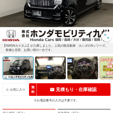
【NWGNカスタム】が入庫しました。人気の軽自動車 ホンダのNシリーズ。
装備も充実、お買い得の一台です。
無
見積もり・在庫確認
料
※お電話番号の入力は不要です。
支払総額（税込）
本体価格（税込）