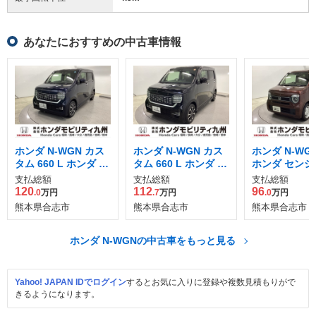
あなたにおすすめの中古車情報
ホンダ N-WGN カス
ホンダ N-WGN カス
ホンダ N-WGN 
タム 660 L ホンダ セ
タム 660 L ホンダ セ
ホンダ センシ
ンシング
ンシング
支払総額
支払総額
支払総額
120
112
96
.0
万円
.7
万円
.0
万円
熊本県合志市
熊本県合志市
熊本県合志市
ホンダ N-WGNの中古車をもっと見る
Yahoo! JAPAN IDでログイン
するとお気に入りに登録や複数見積もりがで
きるようになります。