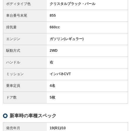
ボディタイプ色
クリスタルブラック・パール
車台番号末尾
855
排気量
660cc
エンジン
ガソリン(レギュラー)
駆動方式
2WD
ハンドル
右
ミッション
インパネCVT
乗車定員
4名
ドア数
5枚
新車時の車種スペック
発売年月
19(R1)/10