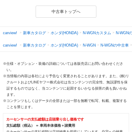
中古車トップへ
新車カタログ
ホンダ(HONDA)
N-WGNカスタム
N-WGN
carview!
新車カタログ
ホンダ(HONDA)
N-WGNの中古車
carview!
N-WGN
※仕様・オプション・装備の詳細については各販売店にお問い合わせくださ
い。
※当情報の内容は各社により予告なく変更されることがあります。また、(株)リ
クルートおよびLINEヤフー株式会社は当コンテンツの完全性、無誤謬性を保
証するものではなく、当コンテンツに起因するいかなる損害の責も負いかね
ます。
※コンテンツもしくはデータの全部または一部を無断で転写、転載、複製する
ことを禁じます。
カーセンサーの支払総額は店頭乗り出し価格です
支払総額（税込） ＝ 車両本体価格＋諸費用
※カーセンサーの支払総額は店頭納車を前提にしています。自宅への納車