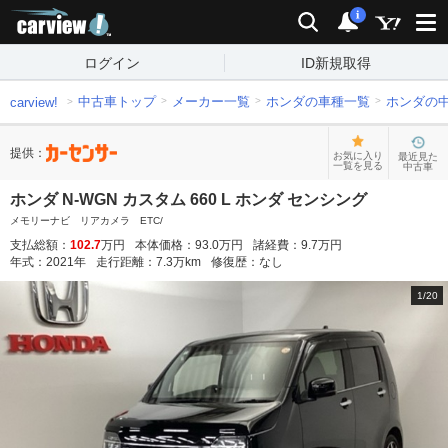
carview!
検索
通知
i
ログイン
ID新規取得
中古車トップ
メーカー一覧
ホンダの車種一覧
ホンダの
carview!
提供：
お気に入り
最近見た
一覧を見る
中古車
ホンダ N-WGN カスタム 660 L ホンダ センシング
メモリーナビ リアカメラ ETC/
支払総額：
102.7
万円
本体価格：
93.0
万円
諸経費：
9.7
万円
年式：
2021
年
走行距離：
7.3
万km
修復歴：
なし
1
/
20