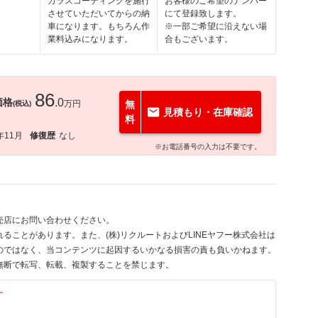
ガラスコーティングを施行
お客様のご希望のナンバー
させていただいてからの納
にて登録致します。
車になります。もちろん作
※一部ご希望に沿えない場
業料込みになります。
合もございます。
86
価格
.0
万円
無
(税込)
見積もり・在庫確認
料
年11月
修復歴
なし
※お電話番号の入力は不要です。
売店にお問い合わせください。
ることがあります。また、(株)リクルートおよびLINEヤフー株式会社は
のではなく、当コンテンツに起因するいかなる損害の責も負いかねます。
無断で転写、転載、複製することを禁じます。
す