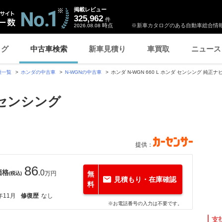
掲載レビュー
325,962
件
時点
※新車カタログのある自動車総合情報
2026.08.08
ログ
中古車検索
新車見積り
車買取
ニュース
種一覧
ホンダの中古車
N-WGNの中古車
ホンダ N-WGN 660 L ホンダ センシング 純正
ダ センシング
提供：
86
価格
.0
万円
無
(税込)
見積もり・在庫確認
料
年11月
修復歴
なし
※お電話番号の入力は不要です。
支