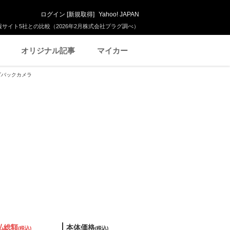
ログイン
[
新規取得
]
Yahoo! JAPAN
サイト5社との比較（2026年2月株式会社プラグ調べ）
オリジナル記事
マイカー
ナビバックカメラ
払総額
本体価格
(税込)
(税込)