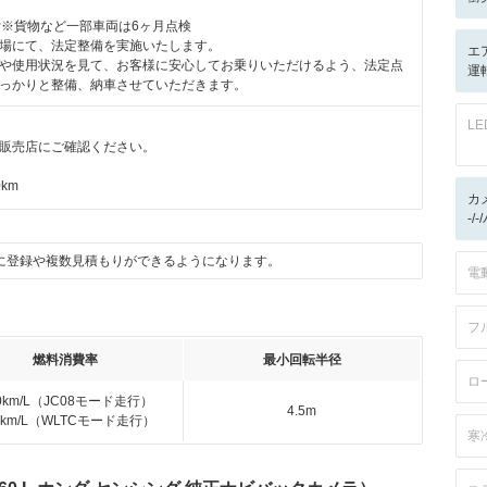
付※貨物など一部車両は6ヶ月点検
場にて、法定整備を実施いたします。
エ
や使用状況を見て、お客様に安心してお乗りいただけるよう、法定点
運
っかりと整備、納車させていただきます。
L
販売店にご確認ください。
km
カ
-/
に登録や複数見積もりができるようになります。
電
フ
燃料消費率
最小回転半径
ロ
.0km/L（JC08モード走行）
4.5m
.2km/L（WLTCモード走行）
寒