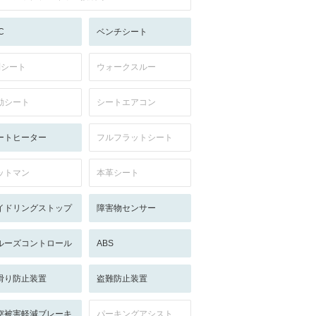
C
ベンチシート
列シート
ウォークスルー
動シート
シートエアコン
ートヒーター
フルフラットシート
ットマン
本革シート
イドリングストップ
障害物センサー
ルーズコントロール
ABS
滑り防止装置
盗難防止装置
突被害軽減ブレーキ
パーキングアシスト