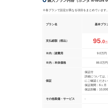
購入プラン内容（ホンダ N-WGN 
※各プランで設定が異なる項目をまとめています
プラン名
基本プラ
95
.0
支払総額（税込）
万
※内：諸費用
9
.0
万円
※内：本体価格
86
.0
万円
保証付
詳細については、
保証
にご確認ください
保証期間：6ヶ月
保証距離：10,000
その他装備・サービス
-