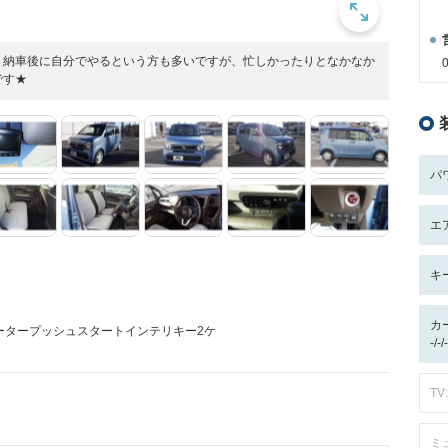
。納車後に自分でやるという方も多いですが、忙しかったりとなかなか
です★
パ
エ
キ
カ
ータープッシュスタートインテリキー2ケ
-/
TV:
ミ