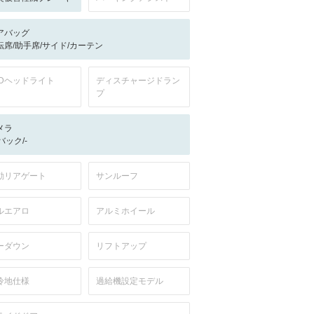
アバッグ
転席/助手席/サイド/カーテン
EDヘッドライト
ディスチャージドラン
プ
メラ
-/バック/-
動リアゲート
サンルーフ
ルエアロ
アルミホイール
ーダウン
リフトアップ
冷地仕様
過給機設定モデル