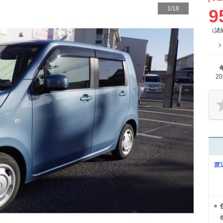
1
/
18
9
（諸
2
渡