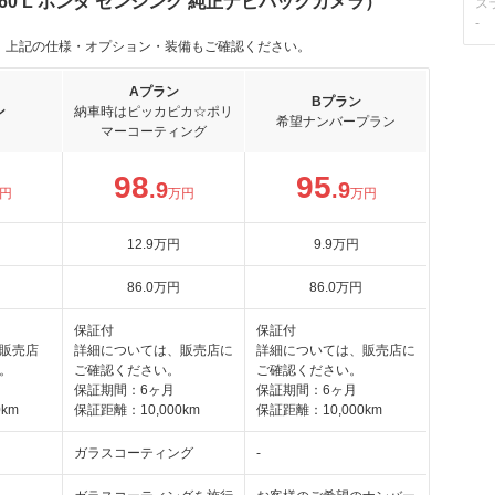
660 L ホンダ センシング 純正ナビバックカメラ）
ス
-
。上記の仕様・オプション・装備もご確認ください。
Aプラン
Bプラン
ン
納車時はピッカピカ☆ポリ
希望ナンバープラン
マーコーティング
98
95
.9
.9
円
万円
万円
12
.9
万円
9
.9
万円
86
.0
万円
86
.0
万円
保証付
保証付
販売店
詳細については、販売店に
詳細については、販売店に
。
ご確認ください。
ご確認ください。
保証期間：6ヶ月
保証期間：6ヶ月
km
保証距離：10,000km
保証距離：10,000km
ガラスコーティング
-