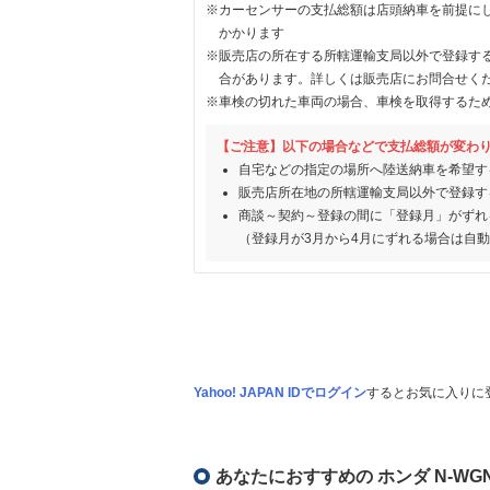
※カーセンサーの支払総額は店頭納車を前提に
かかります
※販売店の所在する所轄運輸支局以外で登録す
合があります。詳しくは販売店にお問合せく
※車検の切れた車両の場合、車検を取得するた
【ご注意】以下の場合などで支払総額が変わ
自宅などの指定の場所へ陸送納車を希望す
販売店所在地の所轄運輸支局以外で登録す
商談～契約～登録の間に「登録月」がずれ
（登録月が3月から4月にずれる場合は自
Yahoo! JAPAN IDでログイン
するとお気に入りに
あなたにおすすめの ホンダ N-WG