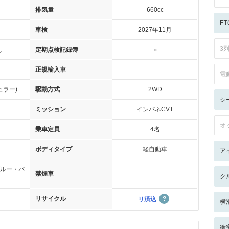
排気量
660cc
ET
車検
2027年11月
3
し
定期点検記録簿
○
正規輸入車
-
電
ュラー)
駆動方式
2WD
シ
ミッション
インパネCVT
オ
乗車定員
4名
ボディタイプ
軽自動車
ア
ルー・パ
禁煙車
-
ク
リサイクル
リ済込
横
衝