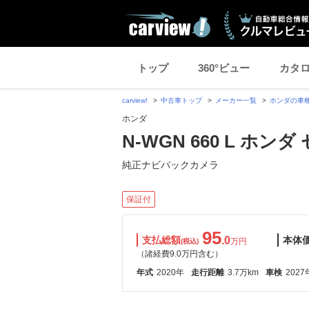
トップ
360°ビュー
カタ
carview!
中古車トップ
メーカー一覧
ホンダの車
ホンダ
N-WGN 660 L ホン
純正ナビバックカメラ
保証付
95
支払総額
.0
本体
万円
(税込)
（諸経費9.0万円含む）
年式
2020年
走行距離
3.7万km
車検
2027