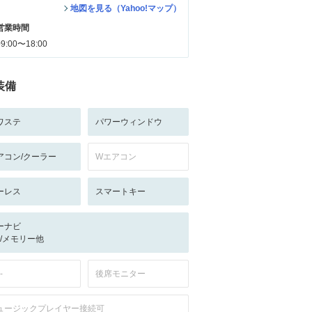
地図を見る（Yahoo!マップ）
営業時間
09:00〜18:00
装備
ワステ
パワーウィンドウ
アコン/クーラー
Wエアコン
ーレス
スマートキー
ーナビ
-/-/メモリー他
-
後席モニター
ュージックプレイヤー接続可