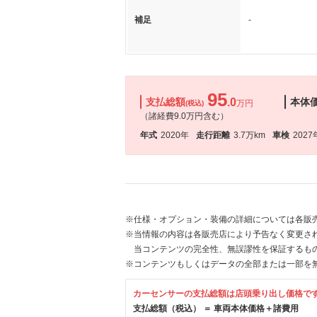
補足
-
95
支払総額
.0
本体
万円
(税込)
（諸経費9.0万円含む）
年式
2020年
走行距離
3.7万km
車検
2027
※仕様・オプション・装備の詳細については各販
※当情報の内容は各販売店により予告なく変更され
当コンテンツの完全性、無誤謬性を保証するも
※コンテンツもしくはデータの全部または一部を
カーセンサーの支払総額は店頭乗り出し価格で
支払総額（税込） ＝ 車両本体価格＋諸費用