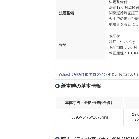
法定整備付
法定12ヶ月点検
法定整備
関東運輸局認証工
今までの走行距離
検項目をもとにし
保証付
詳細については、
保証
保証期間：6ヶ月
保証距離：10,000
Yahoo! JAPAN IDでログイン
するとお気に入り
新車時の基本情報
車体寸法（全長×全幅×全高）
29
3395×1475×1675mm
23