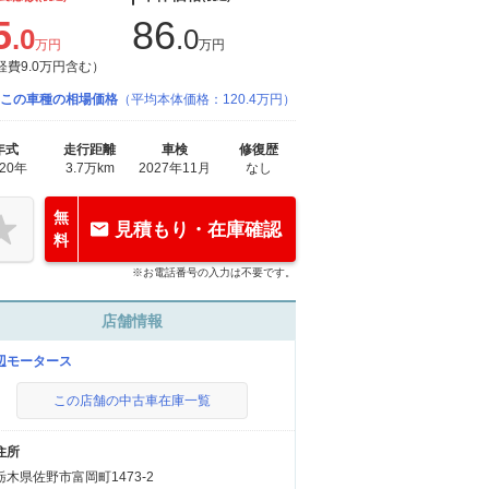
5
86
.0
.0
万円
万円
経費9.0万円含む）
この車種の相場価格
（平均本体価格：120.4万円）
年式
走行距離
車検
修復歴
020年
3.7万km
2027年11月
なし
無
見積もり・在庫確認
料
※お電話番号の入力は不要です。
店舗情報
辺モータース
この店舗の中古車在庫一覧
住所
栃木県佐野市富岡町1473-2