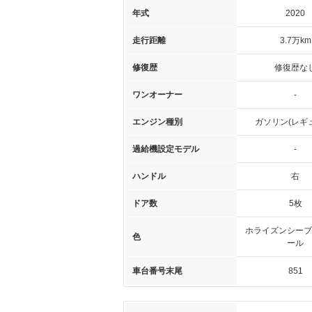
年式
2020
走行距離
3.7万km
修復歴
修復歴な
ワンオーナー
-
エンジン種別
ガソリン(レギ
過給機設定モデル
-
ハンドル
右
ドア数
5枚
ホライズンシーブ
色
ール
車台番号末尾
851