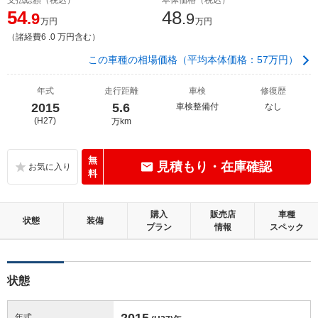
54
48
.9
.9
万円
万円
（諸経費6 .0 万円含む）
この車種の相場価格（平均本体価格：57万円）
年式
走行距離
車検
修復歴
2015
5.6
車検整備付
なし
(H27)
万km
無
見積もり・在庫確認
料
購入
販売店
車種
状態
装備
プラン
情報
スペック
状態
2015
年式