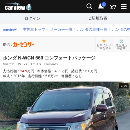
carview!
検索
通知
i
ログイン
ID新規取得
中古車トップ
メーカー一覧
ホンダの車種一覧
ホンダの
carview!
提供：
お気に入り
最近見た
一覧を見る
中古車
ホンダ N-WGN 660 コンフォートパッケージ
純正ナビ TV バックカメラ Bluetooth/
支払総額：
54.9
万円
本体価格：
48.9
万円
諸経費：
6.0
万円
年式：
2015
年
走行距離：
5.6
万km
修復歴：
なし
1
/
20