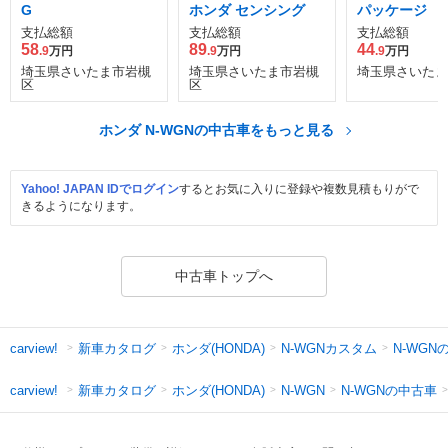
G
ホンダ センシング
パッケージ
支払総額
支払総額
支払総額
58
89
44
.9
万円
.9
万円
.9
万円
埼玉県さいたま市岩槻
埼玉県さいたま市岩槻
埼玉県さいたま
区
区
ホンダ N-WGNの中古車をもっと見る
Yahoo! JAPAN IDでログイン
するとお気に入りに登録や複数見積もりがで
きるようになります。
中古車トップへ
新車カタログ
ホンダ(HONDA)
N-WGNカスタム
N-WGN
carview!
新車カタログ
ホンダ(HONDA)
N-WGNの中古車
carview!
N-WGN