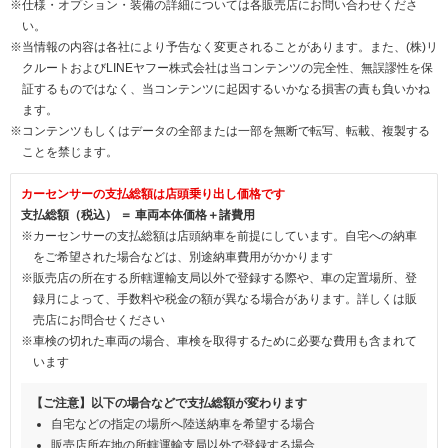
※仕様・オプション・装備の詳細については各販売店にお問い合わせくださ
い。
※当情報の内容は各社により予告なく変更されることがあります。また、(株)リ
クルートおよびLINEヤフー株式会社は当コンテンツの完全性、無誤謬性を保
証するものではなく、当コンテンツに起因するいかなる損害の責も負いかね
ます。
※コンテンツもしくはデータの全部または一部を無断で転写、転載、複製する
ことを禁じます。
カーセンサーの支払総額は店頭乗り出し価格です
支払総額（税込） ＝ 車両本体価格＋諸費用
※カーセンサーの支払総額は店頭納車を前提にしています。自宅への納車
をご希望された場合などは、別途納車費用がかかります
※販売店の所在する所轄運輸支局以外で登録する際や、車の定置場所、登
録月によって、手数料や税金の額が異なる場合があります。詳しくは販
売店にお問合せください
※車検の切れた車両の場合、車検を取得するために必要な費用も含まれて
います
【ご注意】以下の場合などで支払総額が変わります
自宅などの指定の場所へ陸送納車を希望する場合
販売店所在地の所轄運輸支局以外で登録する場合