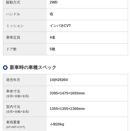
駆動方式
2WD
ハンドル
右
ミッション
インパネCVT
乗車定員
4名
ドア数
5枚
新車時の車種スペック
発売年月
14(H26)/04
車体寸法
3395
×
1475
×
1655
mm
(全長×全幅×全高)
室内寸法
1355
×
1355
×
1300
mm
(全長×全幅×全高)
車両重量
-/-/820
kg
(AT×MT×CVT)