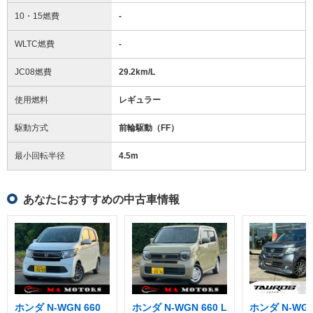
10・15燃費
-
WLTC燃費
-
JC08燃費
29.2km/L
使用燃料
レギュラー
駆動方式
前輪駆動（FF）
最小回転半径
4.5
m
あなたにおすすめの中古車情報
ホンダ N-WGN 660
ホンダ N-WGN 660 L
ホンダ N-WG