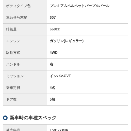
ボディタイプ色
プレミアムベルベットパープルパール
車台番号末尾
607
排気量
660cc
エンジン
ガソリン(レギュラー)
駆動方式
4WD
ハンドル
右
ミッション
インパネCVT
乗車定員
4名
ドア数
5枚
新車時の車種スペック
発売年月
15(H27)/04