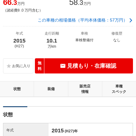
66
58
.3
.3
万円
万円
（諸経費8 .0 万円含む）
この車種の相場価格（平均本体価格：57万円）
年式
走行距離
車検
修復歴
2015
10.1
車検整備付
なし
(H27)
万km
無
見積もり・在庫確認
料
販売店
車種
状態
装備
情報
スペック
状態
2015
年式
(H27)
年