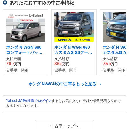
あなたにおすすめの中古車情報
ホンダ N-WGN 660
ホンダ N-WGN 660
ホンダ N-WGN
コンフォートパッケ
カスタムG SSクール
カスタムG A
ージ
パッケージ
ージ 4WD
支払総額
支払総額
支払総額
70
86
75
.7
万円
.0
万円
.0
万円
岩手県一関市
岩手県一関市
岩手県一関市
ホンダ N-WGNの中古車をもっと見る
Yahoo! JAPAN IDでログイン
するとお気に入りに登録や複数見積もりがで
きるようになります。
中古車トップへ