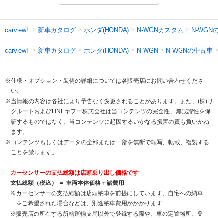
新車カタログ
ホンダ(HONDA)
N-WGNカスタム
N-WGN
carview!
新車カタログ
ホンダ(HONDA)
N-WGNの中古車
carview!
N-WGN
※仕様・オプション・装備の詳細については各販売店にお問い合わせくださ
い。
※当情報の内容は各社により予告なく変更されることがあります。また、(株)リ
クルートおよびLINEヤフー株式会社は当コンテンツの完全性、無誤謬性を保
証するものではなく、当コンテンツに起因するいかなる損害の責も負いかね
ます。
※コンテンツもしくはデータの全部または一部を無断で転写、転載、複製する
ことを禁じます。
カーセンサーの支払総額は店頭乗り出し価格です
支払総額（税込） ＝ 車両本体価格＋諸費用
※カーセンサーの支払総額は店頭納車を前提にしています。自宅への納車
をご希望された場合などは、別途納車費用がかかります
※販売店の所在する所轄運輸支局以外で登録する際や、車の定置場所、登