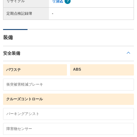
リサイクル
リ済込
定期点検記録簿
-
装備
安全装備
ABS
パワステ
衝突被害軽減ブレーキ
クルーズコントロール
パーキングアシスト
障害物センサー