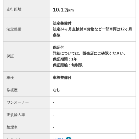
10.1
走行距離
万km
法定整備付
法定整備
法定24ヶ月点検付※貨物など一部車両は12ヶ月
点検
保証付
詳細については、販売店にご確認ください。
保証
保証期間：1年
保証距離：無制限
車検
車検整備付
修復歴
なし
ワンオーナー
-
正規輸入車
-
禁煙車
-