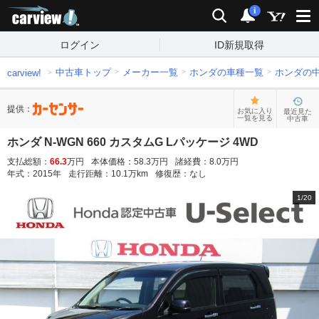
carview!
検索
通知
i
ログイン
ID新規取得
中古車トップ
メーカー一覧
ホンダの車種一覧
ホンダの
carview!
提供：
お気に入り
最近見た
一覧を見る
中古車
ホンダ N-WGN 660 カスタムG Lパッケージ 4WD
支払総額：
66.3
万円
本体価格：
58.3
万円
諸経費：
8.0
万円
年式：
2015
年
走行距離：
10.1
万km
修復歴：
なし
1
/
20