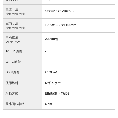
車体寸法
3395
×
1475
×
1675
mm
(全長×全幅×全高)
室内寸法
1355
×
1355
×
1300
mm
(全長×全幅×全高)
車両重量
-/-/890
kg
(AT×MT×CVT)
10・15燃費
-
WLTC燃費
-
JC08燃費
26.2km/L
使用燃料
レギュラー
駆動方式
四輪駆動（4WD）
最小回転半径
4.7
m