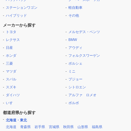
ステーションワゴン
軽自動車
ハイブリッド
その他
メーカーから探す
トヨタ
メルセデス・ベンツ
レクサス
BMW
日産
アウディ
ホンダ
フォルクスワーゲン
三菱
ポルシェ
マツダ
ミニ
スバル
プジョー
スズキ
シトロエン
ダイハツ
アルファ ロメオ
いすゞ
ボルボ
都道府県から探す
北海道・東北
北海道
青森県
岩手県
宮城県
秋田県
山形県
福島県