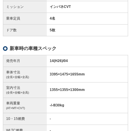
ミッション
インパネCVT
乗車定員
4名
ドア数
5枚
新車時の車種スペック
発売年月
14(H26)/04
車体寸法
3395
×
1475
×
1655
mm
(全長×全幅×全高)
室内寸法
1355
×
1355
×
1300
mm
(全長×全幅×全高)
車両重量
-/-/830
kg
(AT×MT×CVT)
10・15燃費
-
WLTC燃費
-