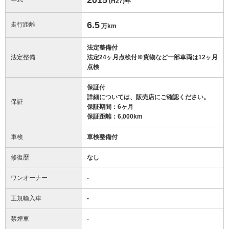
(H27)
年
6.5
走行距離
万km
法定整備付
法定整備
法定24ヶ月点検付※貨物など一部車両は12ヶ月
点検
保証付
詳細については、販売店にご確認ください。
保証
保証期間：6ヶ月
保証距離：6,000km
車検
車検整備付
修復歴
なし
ワンオーナー
-
正規輸入車
-
禁煙車
-