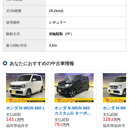
JC08燃費
29.2km/L
使用燃料
レギュラー
駆動方式
前輪駆動（FF）
最小回転半径
4.5
m
あなたにおすすめの中古車情報
ホンダ N-WGN 660 L
ホンダ N-WGN 660
ホンダ N-WGN 
カスタムG ターボパ
支払総額
支払総額
ッケージ
143
129
支払総額
.1
万円
.8
万円
79
.9
万円
福井県福井市
福井県福井市