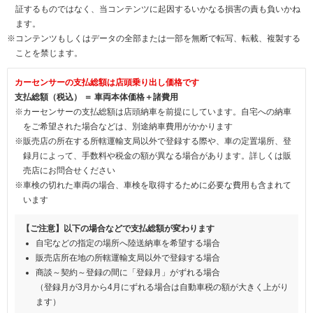
証するものではなく、当コンテンツに起因するいかなる損害の責も負いかね
ます。
※コンテンツもしくはデータの全部または一部を無断で転写、転載、複製する
ことを禁じます。
カーセンサーの支払総額は店頭乗り出し価格です
支払総額（税込） ＝ 車両本体価格＋諸費用
※カーセンサーの支払総額は店頭納車を前提にしています。自宅への納車
をご希望された場合などは、別途納車費用がかかります
※販売店の所在する所轄運輸支局以外で登録する際や、車の定置場所、登
録月によって、手数料や税金の額が異なる場合があります。詳しくは販
売店にお問合せください
※車検の切れた車両の場合、車検を取得するために必要な費用も含まれて
います
【ご注意】以下の場合などで支払総額が変わります
自宅などの指定の場所へ陸送納車を希望する場合
販売店所在地の所轄運輸支局以外で登録する場合
商談～契約～登録の間に「登録月」がずれる場合
（登録月が3月から4月にずれる場合は自動車税の額が大きく上がり
ます）