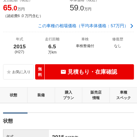
65
59
.0
.0
万円
万円
（諸経費6 .0 万円含む）
この車種の相場価格（平均本体価格：57万円）
年式
走行距離
車検
修復歴
2015
6.5
車検整備付
なし
(H27)
万km
無
見積もり・在庫確認
料
購入
販売店
車種
状態
装備
プラン
情報
スペック
状態
2015
年式