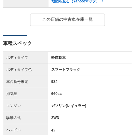
地図を見る（Yahoo!マップ）
この店舗の中古車在庫一覧
車種スペック
ボディタイプ
軽自動車
ボディタイプ色
スマートブラック
車台番号末尾
924
排気量
660cc
エンジン
ガソリン(レギュラー)
駆動方式
2WD
ハンドル
右