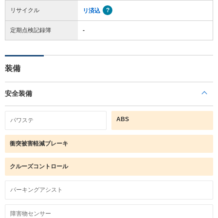
リサイクル
リ済込
定期点検記録簿
-
装備
安全装備
ABS
パワステ
衝突被害軽減ブレーキ
クルーズコントロール
パーキングアシスト
障害物センサー