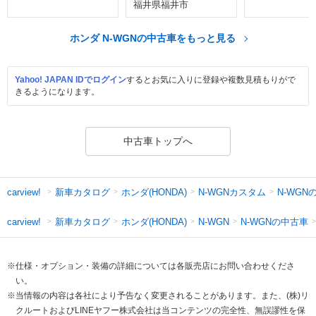
福井県福井市
ホンダ N-WGNの中古車をもっと見る
Yahoo! JAPAN IDでログイン
するとお気に入りに登録や複数見積もりがで
きるようになります。
中古車トップへ
新車カタログ
ホンダ(HONDA)
N-WGNカスタム
N-WGN
carview!
新車カタログ
ホンダ(HONDA)
N-WGNの中古車
carview!
N-WGN
※仕様・オプション・装備の詳細については各販売店にお問い合わせくださ
い。
※当情報の内容は各社により予告なく変更されることがあります。また、(株)リ
クルートおよびLINEヤフー株式会社は当コンテンツの完全性、無誤謬性を保