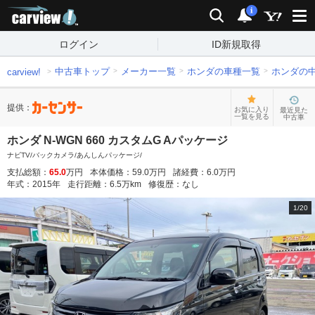
carview!
検索
通知
i
ログイン
ID新規取得
中古車トップ
メーカー一覧
ホンダの車種一覧
ホンダの
carview!
提供：
お気に入り
最近見た
一覧を見る
中古車
ホンダ N-WGN 660 カスタムG Aパッケージ
ナビTV/バックカメラ/あんしんパッケージ/
支払総額：
65.0
万円
本体価格：
59.0
万円
諸経費：
6.0
万円
年式：
2015
年
走行距離：
6.5
万km
修復歴：
なし
1
/
20