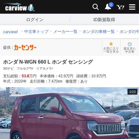
carview!
検索
通知
i
ログイン
ID新規取得
中古車トップ
メーカー一覧
ホンダの車種一覧
ホンダの
carview!
提供：
お気に入り
最近見た
一覧を見る
中古車
ホンダ N-WGN 660 L ホンダ センシング
SDナビ フルセグTV リアカメラ/
支払総額：
53.8
万円
本体価格：
42.9
万円
諸経費：
10.9
万円
年式：
2020
年
走行距離：
7.4
万km
修復歴：
あり
1
/
22