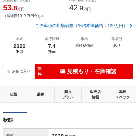
53
42
.8
.9
万円
万円
（諸経費10 .9 万円含む）
この車種の相場価格（平均本体価格：120万円）
年式
走行距離
車検
修復歴
2020
7.4
車検整備付
あり
(R2)
万km
無
見積もり・在庫確認
料
購入
販売店
車種
状態
装備
プラン
情報
スペック
状態
2020
年式