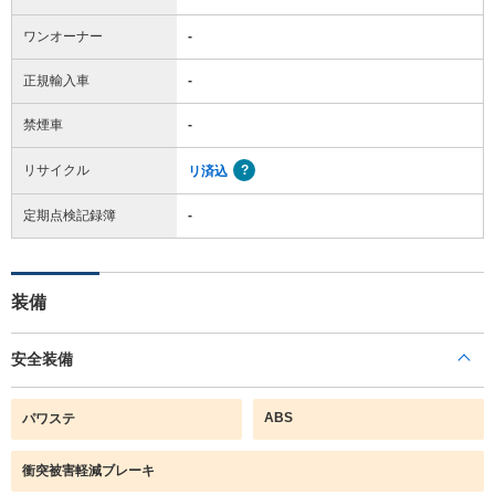
ワンオーナー
-
正規輸入車
-
禁煙車
-
リサイクル
リ済込
定期点検記録簿
-
装備
安全装備
ABS
パワステ
衝突被害軽減ブレーキ