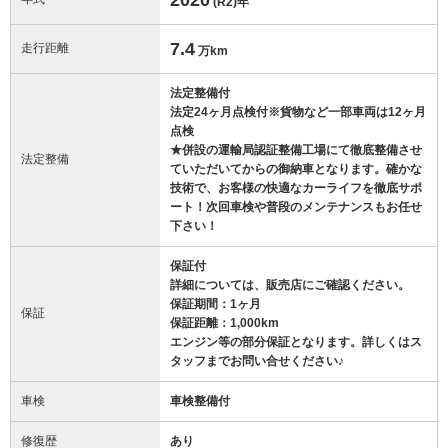
(R2)
年
7.4
走行距離
万km
法定整備付
法定24ヶ月点検付※貨物など一部車両は12ヶ月
点検
★併設の運輸局認証整備工場にて徹底整備させ
法定整備
ていただいてからの御納車となります。確かな
技術で、お客様の快適なカーライフを徹底サポ
ート！次回車検や普段のメンテナンスもお任せ
下さい！
保証付
詳細については、販売店にご確認ください。
保証期間：1ヶ月
保証
保証距離：1,000km
エンジン等の部分保証となります。詳しくはス
タッフまでお問い合せください♪
車検
車検整備付
修復歴
あり