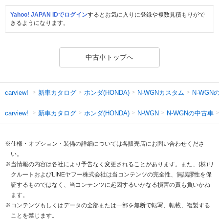
Yahoo! JAPAN IDでログイン
するとお気に入りに登録や複数見積もりがで
きるようになります。
中古車トップへ
新車カタログ
ホンダ(HONDA)
N-WGNカスタム
N-WGN
carview!
新車カタログ
ホンダ(HONDA)
N-WGNの中古車
carview!
N-WGN
※仕様・オプション・装備の詳細については各販売店にお問い合わせくださ
い。
※当情報の内容は各社により予告なく変更されることがあります。また、(株)リ
クルートおよびLINEヤフー株式会社は当コンテンツの完全性、無誤謬性を保
証するものではなく、当コンテンツに起因するいかなる損害の責も負いかね
ます。
※コンテンツもしくはデータの全部または一部を無断で転写、転載、複製する
ことを禁じます。