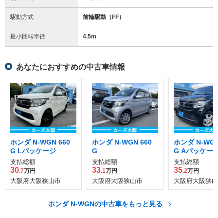
駆動方式
前輪駆動（FF）
最小回転半径
4.5
m
あなたにおすすめの中古車情報
ホンダ N-WGN 660
ホンダ N-WGN 660
ホンダ N-WGN
G Lパッケージ
G
G Aパッケー
支払総額
支払総額
支払総額
30
33
35
.7
万円
.1
万円
.2
万円
大阪府大阪狭山市
大阪府大阪狭山市
大阪府大阪狭山
ホンダ N-WGNの中古車をもっと見る