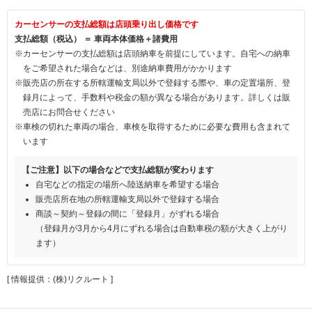
カーセンサーの支払総額は店頭乗り出し価格です
支払総額（税込） ＝ 車両本体価格＋諸費用
※カーセンサーの支払総額は店頭納車を前提にしています。自宅への納車
をご希望された場合などは、別途納車費用がかかります
※販売店の所在する所轄運輸支局以外で登録する際や、車の定置場所、登
録月によって、手数料や税金の額が異なる場合があります。詳しくは販
売店にお問合せください
※車検の切れた車両の場合、車検を取得するために必要な費用も含まれて
います
【ご注意】以下の場合などで支払総額が変わります
自宅などの指定の場所へ陸送納車を希望する場合
販売店所在地の所轄運輸支局以外で登録する場合
商談～契約～登録の間に「登録月」がずれる場合
（登録月が3月から4月にずれる場合は自動車税の額が大きく上がり
ます）
[ 情報提供：(株)リクルート ]