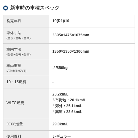
新車時の車種スペック
発売年月
19(R1)/10
車体寸法
3395
×
1475
×
1675
mm
(全長×全幅×全高)
室内寸法
1350
×
1350
×
1300
mm
(全長×全幅×全高)
車両重量
-/-/850
kg
(AT×MT×CVT)
10・15燃費
-
23.2km/L
└市街地：20.1km/L
WLTC燃費
└郊外：25.1km/L
└高速：23.6km/L
JC08燃費
29.0km/L
使用燃料
レギュラー