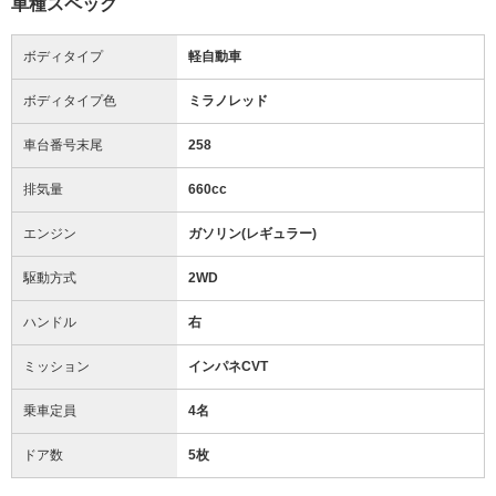
車種スペック
ボディタイプ
軽自動車
ボディタイプ色
ミラノレッド
車台番号末尾
258
排気量
660cc
エンジン
ガソリン(レギュラー)
駆動方式
2WD
ハンドル
右
ミッション
インパネCVT
乗車定員
4名
ドア数
5枚