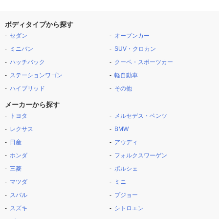
ボディタイプから探す
セダン
オープンカー
ミニバン
SUV・クロカン
ハッチバック
クーペ・スポーツカー
ステーションワゴン
軽自動車
ハイブリッド
その他
メーカーから探す
トヨタ
メルセデス・ベンツ
レクサス
BMW
日産
アウディ
ホンダ
フォルクスワーゲン
三菱
ポルシェ
マツダ
ミニ
スバル
プジョー
スズキ
シトロエン