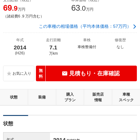
69
63
.9
.0
万円
万円
（諸経費6 .9 万円含む）
この車種の相場価格（平均本体価格：57万円）
年式
走行距離
車検
修復歴
2014
7.1
車検整備付
なし
(H26)
万km
無
見積もり・在庫確認
料
購入
販売店
車種
状態
装備
プラン
情報
スペック
状態
2014
年式