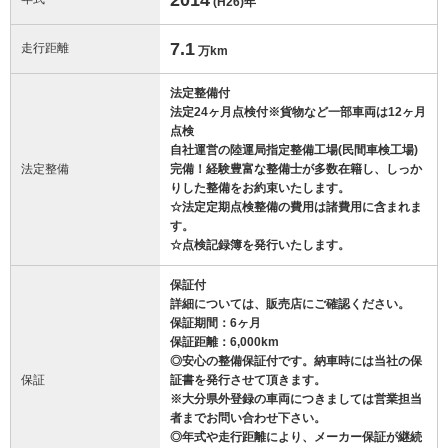
(H26)
年
7.1
走行距離
万km
法定整備付
法定24ヶ月点検付※貨物など一部車両は12ヶ月
点検
自社運営の陸運局指定整備工場(民間車検工場)
法定整備
完備！経験豊富な整備士が多数在籍し、しっか
りした整備をお約束いたします。
☆法定定期点検整備の費用は諸費用に含まれま
す。
☆点検記録簿を発行いたします。
保証付
詳細については、販売店にご確認ください。
保証期間：6ヶ月
保証距離：6,000km
◎安心の整備保証付です。納車時には当社の保
保証
証書を発行させて頂きます。
※大分県外登録の車両につきましては営業担当
者までお問い合わせ下さい。
◎年式や走行距離により、メーカー保証が継続