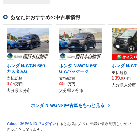
あなたにおすすめの中古車情報
ホンダ N-WGN 660
ホンダ N-WGN 660
ホンダ N-WGN 
カスタムG
G Aパッケージ
支払総額
139
支払総額
支払総額
.9
万円
67
45
.9
万円
.9
万円
大分県大分市
大分県大分市
大分県大分市
ホンダ N-WGNの中古車をもっと見る
Yahoo! JAPAN IDでログイン
するとお気に入りに登録や複数見積もりがで
きるようになります。