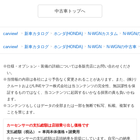
中古車トップへ
新車カタログ
ホンダ(HONDA)
N-WGNカスタム
N-WGN
carview!
新車カタログ
ホンダ(HONDA)
N-WGNの中古車
carview!
N-WGN
※仕様・オプション・装備の詳細については各販売店にお問い合わせくださ
い。
※当情報の内容は各社により予告なく変更されることがあります。また、(株)リ
クルートおよびLINEヤフー株式会社は当コンテンツの完全性、無誤謬性を保
証するものではなく、当コンテンツに起因するいかなる損害の責も負いかね
ます。
※コンテンツもしくはデータの全部または一部を無断で転写、転載、複製する
ことを禁じます。
カーセンサーの支払総額は店頭乗り出し価格です
支払総額（税込） ＝ 車両本体価格＋諸費用
※カーセンサーの支払総額は店頭納車を前提にしています。自宅への納車