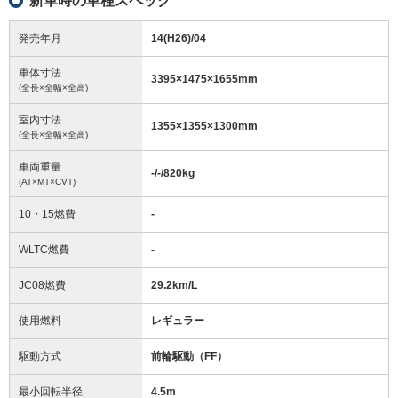
新車時の車種スペック
発売年月
14(H26)/04
車体寸法
3395
×
1475
×
1655
mm
(全長×全幅×全高)
室内寸法
1355
×
1355
×
1300
mm
(全長×全幅×全高)
車両重量
-/-/820
kg
(AT×MT×CVT)
10・15燃費
-
WLTC燃費
-
JC08燃費
29.2km/L
使用燃料
レギュラー
駆動方式
前輪駆動（FF）
最小回転半径
4.5
m