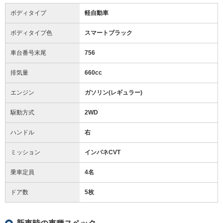
ボディタイプ
軽自動車
ボディタイプ色
スマートブラック
車台番号末尾
756
排気量
660cc
エンジン
ガソリン(レギュラー)
駆動方式
2WD
ハンドル
右
ミッション
インパネCVT
乗車定員
4名
ドア数
5枚