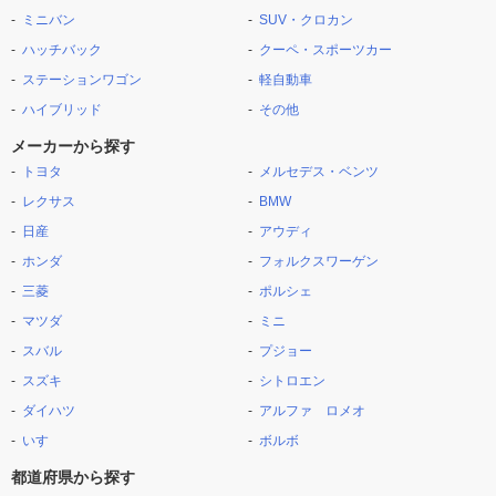
ミニバン
SUV・クロカン
ハッチバック
クーペ・スポーツカー
ステーションワゴン
軽自動車
ハイブリッド
その他
メーカーから探す
トヨタ
メルセデス・ベンツ
レクサス
BMW
日産
アウディ
ホンダ
フォルクスワーゲン
三菱
ポルシェ
マツダ
ミニ
スバル
プジョー
スズキ
シトロエン
ダイハツ
アルファ ロメオ
いすゞ
ボルボ
都道府県から探す