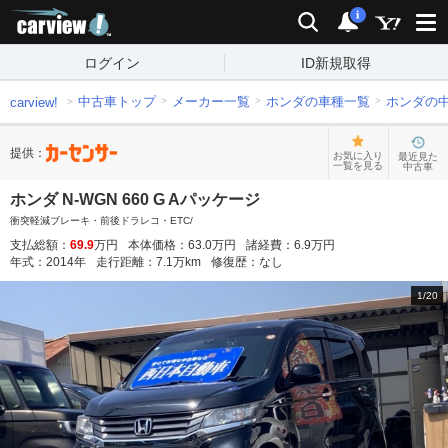
carview!
検索
通知
i
ログイン
ID新規取得
中古車トップ
メーカー一覧
ホンダの車種一覧
ホンダの
carview!
提供：
お気に入り
最近見た
一覧を見る
中古車
ホンダ N-WGN 660 G Aパッケージ
衝突軽減ブレーキ・前後ドラレコ・ETC/
支払総額：
69.9
万円
本体価格：
63.0
万円
諸経費：
6.9
万円
年式：
2014
年
走行距離：
7.1
万km
修復歴：
なし
1
/
20