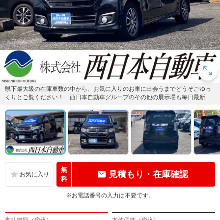
県下最大級の在庫車数の中から、お気に入りのお車に出会うまでどうぞごゆっ
くりとご覧ください！ 西日本自動車グループのその他の展示場も毎日最新の
在庫車を更新中です。当社HP→...
無
見積もり・在庫確認
料
※お電話番号の入力は不要です。
支払総額（税込）
本体価格（税込）