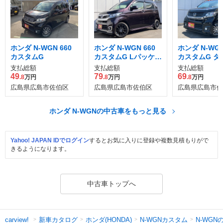
ホンダ N-WGN 660
ホンダ N-WGN 660
ホンダ N-WGN
カスタムG
カスタムG Lパッケー
カスタムG タ
ジ
ッケージ
支払総額
支払総額
支払総額
49
79
69
.8
万円
.8
万円
.8
万円
広島県広島市佐伯区
広島県広島市佐伯区
広島県広島市佐
ホンダ N-WGNの中古車をもっと見る
Yahoo! JAPAN IDでログイン
するとお気に入りに登録や複数見積もりがで
きるようになります。
中古車トップへ
新車カタログ
ホンダ(HONDA)
N-WGNカスタム
N-WGN
carview!