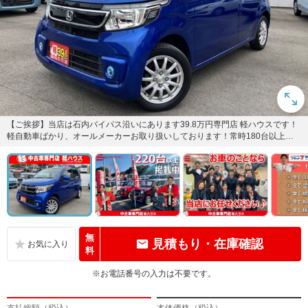
【ご挨拶】当店は石内バイパス沿いにあります39.8万円専門店 軽ハウスです！
軽自動車ばかり、オールメーカーお取り扱いしております！常時180台以上展
示！あなたにピッタリの...
無
見積もり・在庫確認
料
※お電話番号の入力は不要です。
支払総額（税込）
本体価格（税込）