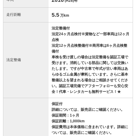
(H28)
年
5.5
走行距離
万km
法定整備付
法定24ヶ月点検付※貨物など一部車両は12ヶ月
点検
法定12ヶ月点検整備付※商用車は6ヶ月点検整
備付
車検を受け渡しの場合は法定整備を認証工場で
法定整備
受けます。消耗している部品に関しては交換い
たします。ですが中古車で年式が古い車両はあ
らゆるゴム金属が摩耗しています。さらに基本
整備以上を望まれる場合はご相談させてくださ
い。認証工場完備でアフターフォローも安心安
全！代車・レンタカーも無料サービス！★
保証付
詳細については、販売店にご確認ください。
保証期間：1ヶ月
保証距離：1,000km
保証費用は本体価格に含まれています。詳細に
ついては、販売店にご確認ください。