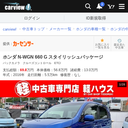
carview!
検索
通知
i
ログイン
ID新規取得
中古車トップ
メーカー一覧
ホンダの車種一覧
ホンダの
carview!
提供：
お気に入り
最近見た
一覧を見る
中古車
ホンダ N-WGN 660 G スタイリッシュパッケージ
バックカメラ クルーズコントロール ETC/
支払総額：
69.8
万円
本体価格：
56.8
万円
諸経費：
13.0
万円
年式：
2016
年
走行距離：
5.5
万km
修復歴：
なし
1
/
28