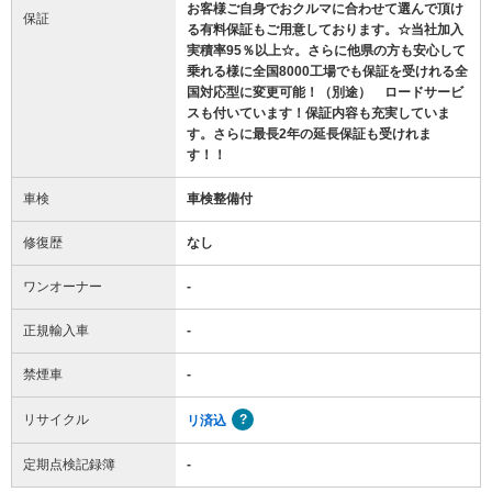
お客様ご自身でおクルマに合わせて選んで頂け
保証
る有料保証もご用意しております。☆当社加入
実積率95％以上☆。さらに他県の方も安心して
乗れる様に全国8000工場でも保証を受けれる全
国対応型に変更可能！（別途） ロードサービ
スも付いています！保証内容も充実していま
す。さらに最長2年の延長保証も受けれま
す！！
車検
車検整備付
修復歴
なし
ワンオーナー
-
正規輸入車
-
禁煙車
-
リサイクル
リ済込
定期点検記録簿
-