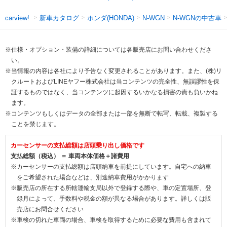
新車カタログ
ホンダ(HONDA)
N-WGNの中古車
carview!
N-WGN
※仕様・オプション・装備の詳細については各販売店にお問い合わせくださ
い。
※当情報の内容は各社により予告なく変更されることがあります。また、(株)リ
クルートおよびLINEヤフー株式会社は当コンテンツの完全性、無誤謬性を保
証するものではなく、当コンテンツに起因するいかなる損害の責も負いかね
ます。
※コンテンツもしくはデータの全部または一部を無断で転写、転載、複製する
ことを禁じます。
カーセンサーの支払総額は店頭乗り出し価格です
支払総額（税込） ＝ 車両本体価格＋諸費用
※カーセンサーの支払総額は店頭納車を前提にしています。自宅への納車
をご希望された場合などは、別途納車費用がかかります
※販売店の所在する所轄運輸支局以外で登録する際や、車の定置場所、登
録月によって、手数料や税金の額が異なる場合があります。詳しくは販
売店にお問合せください
※車検の切れた車両の場合、車検を取得するために必要な費用も含まれて