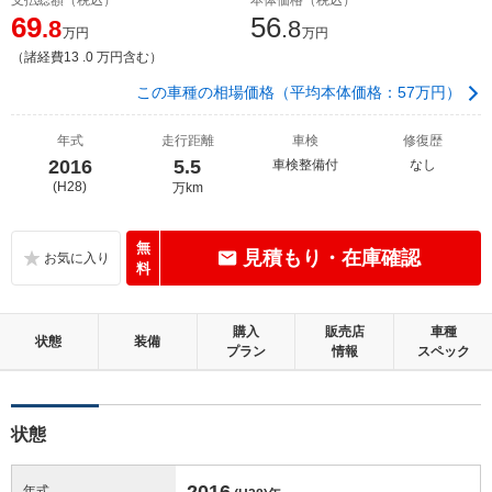
69
56
.8
.8
万円
万円
（諸経費13 .0 万円含む）
この車種の相場価格（平均本体価格：57万円）
年式
走行距離
車検
修復歴
2016
5.5
車検整備付
なし
(H28)
万km
無
見積もり・在庫確認
料
購入
販売店
車種
状態
装備
プラン
情報
スペック
状態
2016
年式