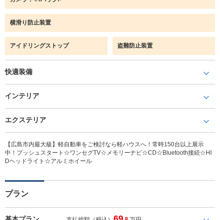
横滑り防止装置
アイドリングストップ
盗難防止装置
快適装備
インテリア
エクステリア
【広島市内最大級】軽自動車をご検討なら軽ハウスへ！常時150台以上展示
中！プッシュスタート☆ワンセグTV☆メモリーナビ☆CD☆Bluetooth接続☆HI
Dヘッドライト☆アルミホイール
プラン
69
基本プラン
支払総額（税込）
.8
万円