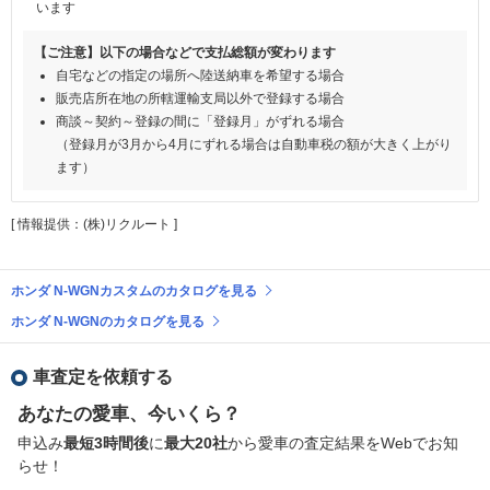
います
【ご注意】以下の場合などで支払総額が変わります
自宅などの指定の場所へ陸送納車を希望する場合
販売店所在地の所轄運輸支局以外で登録する場合
商談～契約～登録の間に「登録月」がずれる場合
（登録月が3月から4月にずれる場合は自動車税の額が大きく上がり
ます）
[ 情報提供：(株)リクルート ]
ホンダ N-WGNカスタムのカタログを見る
ホンダ N-WGNのカタログを見る
車査定を依頼する
あなたの愛車、今いくら？
申込み
最短3時間後
に
最大20社
から愛車の査定結果をWebでお知
らせ！