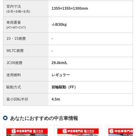
室内寸法
1355
×
1355
×
1300
mm
(全長×全幅×全高)
車両重量
-/-/830
kg
(AT×MT×CVT)
10・15燃費
-
WLTC燃費
-
JC08燃費
29.4km/L
使用燃料
レギュラー
駆動方式
前輪駆動（FF）
最小回転半径
4.5
m
あなたにおすすめの中古車情報