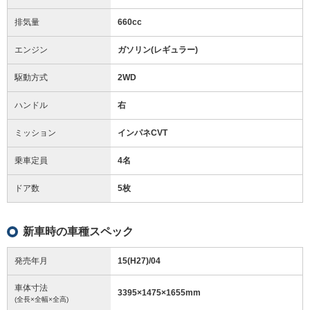
排気量
660cc
エンジン
ガソリン(レギュラー)
駆動方式
2WD
ハンドル
右
ミッション
インパネCVT
乗車定員
4名
ドア数
5枚
新車時の車種スペック
発売年月
15(H27)/04
車体寸法
3395
×
1475
×
1655
mm
(全長×全幅×全高)