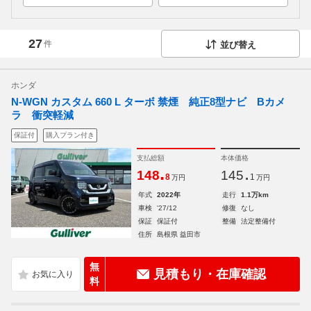
27
件
並び替え
ホンダ
N-WGN カスタム 660 L ターボ 禁煙 純正8型ナビ Bカメ
ラ 衝突軽減
保証付
購入プラン付き
支払総額
本体価格
.
.
148
145
8
1
万円
万円
年式
2022年
走行
1.1万km
車検
'27/12
修復
なし
保証
保証付
整備
法定整備付
住所
島根県 益田市
無
見積もり・在庫確認
料