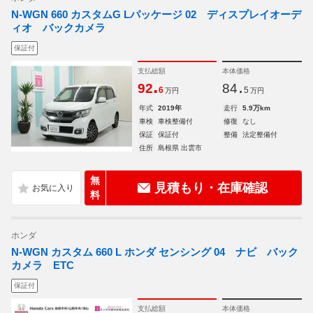
N-WGN 660 カスタムG Lパッケージ 02 ディスプレイオーデ
ィオ バックカメラ
保証付
支払総額
本体価格
.
.
92
84
6
5
万円
万円
年式
2019年
走行
5.9万km
車検
車検整備付
修復
なし
保証
保証付
整備
法定整備付
住所
島根県 出雲市
無
見積もり・在庫確認
料
ホンダ
N-WGN カスタム 660 L ホンダ センシング 04 ナビ バック
カメラ ETC
保証付
支払総額
本体価格