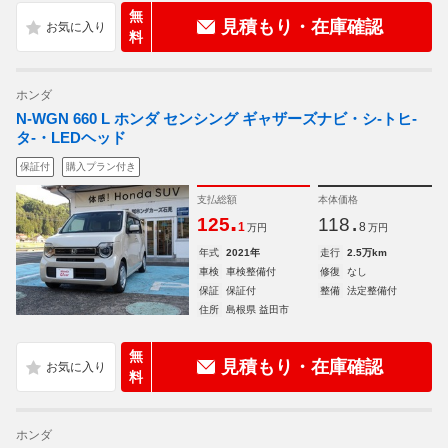
無
見積もり・在庫確認
料
ホンダ
N-WGN 660 L ホンダ センシング ギャザーズナビ・シ-トヒ-
タ-・LEDヘッド
保証付
購入プラン付き
支払総額
本体価格
.
.
125
118
1
8
万円
万円
年式
2021年
走行
2.5万km
車検
車検整備付
修復
なし
保証
保証付
整備
法定整備付
住所
島根県 益田市
無
見積もり・在庫確認
料
ホンダ