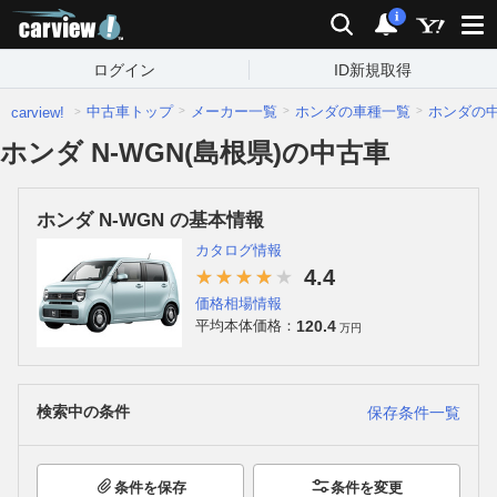
carview!
検索
通知
i
ログイン
ID新規取得
中古車トップ
メーカー一覧
ホンダの車種一覧
ホンダの
carview!
ホンダ N-WGN(島根県)の中古車
ホンダ N-WGN の基本情報
カタログ情報
4.4
価格相場情報
120.4
平均本体価格：
万円
検索中の条件
保存条件一覧
条件を保存
条件を変更