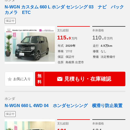
ホンダ
N-WGN カスタム 660 L ホンダ センシング 03 ナビ バック
カメラ ETC
保証付
支払総額
本体価格
.
.
115
110
9
0
万円
万円
年式
2020年
走行
4.9万km
車検
'27/2
修復
なし
保証
保証付
整備
法定整備付
住所
島根県 出雲市
無
見積もり・在庫確認
料
ホンダ
N-WGN 660 L 4WD 04 ホンダセンシング 横滑り防止装置
保証付
支払総額
本体価格