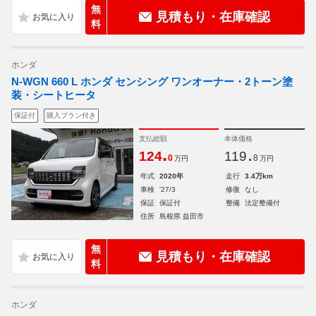
無
見積もり・在庫確認
料
ホンダ
N-WGN 660 L ホンダ センシング ワンオーナー・2トーン塗
装・シートヒータ
保証付
購入プラン付き
支払総額
本体価格
.
.
124
119
0
8
万円
万円
年式
2020年
走行
3.4万km
車検
'27/3
修復
なし
保証
保証付
整備
法定整備付
住所
島根県 益田市
無
見積もり・在庫確認
料
ホンダ