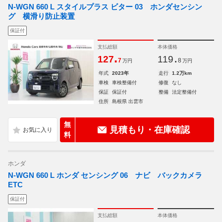
N-WGN 660 L スタイルプラス ビター 03 ホンダセンシン
グ 横滑り防止装置
保証付
支払総額
本体価格
.
.
127
119
7
8
万円
万円
年式
2023年
走行
1.2万km
車検
車検整備付
修復
なし
保証
保証付
整備
法定整備付
住所
島根県 出雲市
無
見積もり・在庫確認
料
ホンダ
N-WGN 660 L ホンダ センシング 06 ナビ バックカメラ
ETC
保証付
支払総額
本体価格