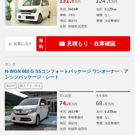
.
.
131
124
0
5
万円
万円
年式
2023年
走行
5.1万km
車検
'28/2
修復
なし
保証
保証付
整備
法定整備付
住所
島根県 出雲市
無
見積もり・在庫確認
料
ホンダ
N-WGN 660 G SSコンフォートパッケージ ワンオーナー・ア
ンシンパッケージ・シート
保証付
購入プラン付き
支払総額
本体価格
.
.
74
68
5
0
万円
万円
年式
2017年
走行
5.3万km
車検
車検整備付
修復
なし
保証
保証付
整備
法定整備付
住所
島根県 益田市