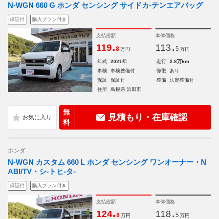
N-WGN 660 G ホンダ センシング サイドカ-テンエアバッグ
保証付
購入プラン付き
支払総額
本体価格
.
.
119
113
8
5
万円
万円
年式
2021年
走行
2.8万km
車検
車検整備付
修復
あり
保証
保証付
整備
法定整備付
住所
島根県 浜田市
無
見積もり・在庫確認
料
ホンダ
N-WGN カスタム 660 L ホンダ センシング ワンオーナー・N
ABI/TV・シ-トヒ-タ-
保証付
購入プラン付き
支払総額
本体価格
.
.
124
118
8
5
万円
万円