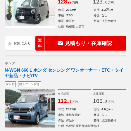
.
.
128
123
9
0
万円
万円
年式
2022年
走行
4.3万km
車検
'27/3
修復
なし
保証
保証付
整備
法定整備付
住所
島根県 出雲市
無
見積もり・在庫確認
料
ホンダ
N-WGN 660 L ホンダ センシング ワンオーナー・ETC・タイ
ヤ新品・ナビ/TV
保証付
購入プラン付き
支払総額
本体価格
.
.
112
105
1
8
万円
万円
年式
2021年
走行
4.6万km
車検
車検整備付
修復
なし
保証
保証付
整備
法定整備付
住所
島根県 鹿足郡津和野河村