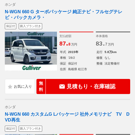
ホンダ
N-WGN 660 G ターボパッケージ 純正ナビ・フルセグテレ
ビ・バックカメラ・
保証付
購入プラン付き
支払総額
本体価格
.
.
87
83
8
7
万円
万円
年式
2015年
走行
5.8万km
車検
'28/2
修復
なし
保証
保証付
整備
法定整備付
住所
島根県 松江市
無
見積もり・在庫確認
料
ホンダ
N-WGN 660 カスタムG Lパッケージ 社外メモリナビ TV D
VD再生
保証付
購入プラン付き