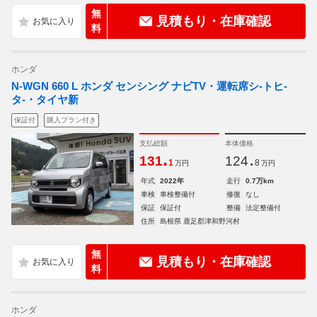
無
見積もり・在庫確認
料
ホンダ
N-WGN 660 L ホンダ センシング ナビTV・運転席シ-トヒ-
タ-・タイヤ新
保証付
購入プラン付き
支払総額
本体価格
.
.
131
124
1
8
万円
万円
年式
2022年
走行
0.7万km
車検
車検整備付
修復
なし
保証
保証付
整備
法定整備付
住所
島根県 鹿足郡津和野河村
無
見積もり・在庫確認
料
ホンダ