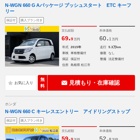
N-WGN 660 G Aパッケージ プッシュスタート ETC キーフ
リー
保証付
購入プラン付き
支払総額
本体価格
.
.
69
60
9
1
万円
万円
年式
2015年
走行
5.3万km
車検
車検整備付
修復
なし
保証
保証付
整備
法定整備付
住所
島根県 松江市
無
見積もり・在庫確認
料
ホンダ
N-WGN 660 C キーレスエントリー アイドリングストップ
保証付
購入プラン付き
支払総額
本体価格
.
.
59
52
9
8
万円
万円