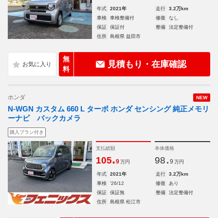
年式
2021年
走行
3.2万km
車検
車検整備付
修復
なし
保証
保証付
整備
法定整備付
住所
島根県 益田市
無
見積もり・在庫確認
料
ホンダ
NEW
N-WGN カスタム 660 L ターボ ホンダ センシング 純正メモリ
ーナビ バックカメラ
購入プラン付き
支払総額
本体価格
.
.
105
98
9
9
万円
万円
年式
2021年
走行
3.2万km
車検
'26/12
修復
あり
保証
保証無
整備
法定整備付
住所
島根県 松江市