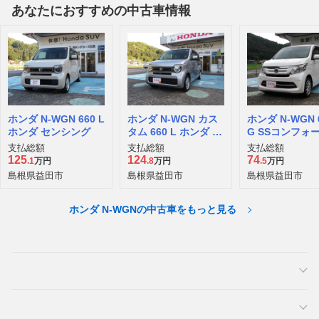
あなたにおすすめの中古車情報
ホンダ N-WGN 660 L
ホンダ N-WGN カス
ホンダ N-WGN 
ホンダ センシング
タム 660 L ホンダ セ
G SSコンフォ
ンシング
ッケージ
支払総額
支払総額
支払総額
125
124
74
.1
万円
.8
万円
.5
万円
島根県益田市
島根県益田市
島根県益田市
ホンダ N-WGNの中古車をもっと見る