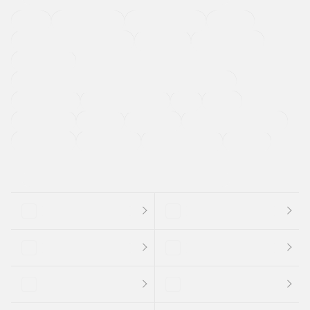
４ＷＤ
定期点検記録簿
ワンオーナーカー
福祉車両
メーカー系販売店取り扱い車
修復歴無し
アルミホイール
寒冷地仕様車
過給機設定モデル（ターボ・スーパーチャージャーなど)
ETC
CDプレーヤー
カーナビゲーション
禁煙車
法定整備付き
保証付き
エアバッグ
ディスチャージドランプ
支払総顔あり
クーポンあり
車両品質評価書付
新着車両