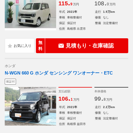
.
.
115
108
9
0
万円
万円
年式
2021年
走行
1.9万km
車検
車検整備付
修復
なし
保証
保証付
整備
法定整備付
住所
島根県 出雲市
無
見積もり・在庫確認
料
ホンダ
N-WGN 660 G ホンダ センシング ワンオーナー・ETC
保証付
支払総額
本体価格
.
.
106
99
1
8
万円
万円
年式
2021年
走行
2.2万km
車検
車検整備付
修復
なし
保証
保証付
整備
法定整備付
住所
島根県 益田市