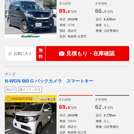
支払総額
本体価格
.
.
89
86
8
0
万円
万円
年式
2015年
走行
6.9万km
車検
'27/8
修復
なし
保証
保証付
整備
法定整備付
住所
島根県 出雲市
無
見積もり・在庫確認
料
ホンダ
N-WGN 660 G バックカメラ スマートキー
保証付
購入プラン付き
支払総額
本体価格
.
.
69
62
9
8
万円
万円
年式
2015年
走行
3.7万km
車検
'26/10
修復
なし
保証
保証付
整備
法定整備付
住所
島根県 松江市