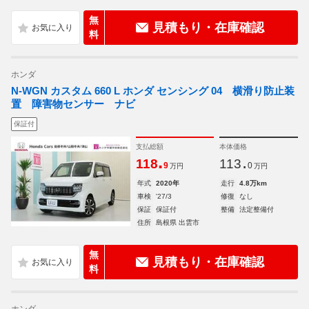
無
見積もり・在庫確認
料
ホンダ
N-WGN カスタム 660 L ホンダ センシング 04 横滑り防止装
置 障害物センサー ナビ
保証付
支払総額
本体価格
.
.
118
113
9
0
万円
万円
年式
2020年
走行
4.8万km
車検
'27/3
修復
なし
保証
保証付
整備
法定整備付
住所
島根県 出雲市
無
見積もり・在庫確認
料