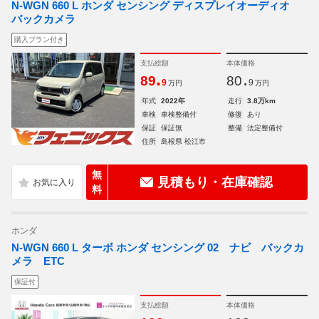
N-WGN 660 L ホンダ センシング ディスプレイオーディオ
バックカメラ
購入プラン付き
支払総額
本体価格
.
.
89
80
9
9
万円
万円
年式
2022年
走行
3.8万km
車検
車検整備付
修復
あり
保証
保証無
整備
法定整備付
住所
島根県 松江市
無
見積もり・在庫確認
料
ホンダ
N-WGN 660 L ターボ ホンダ センシング 02 ナビ バックカ
メラ ETC
保証付
支払総額
本体価格