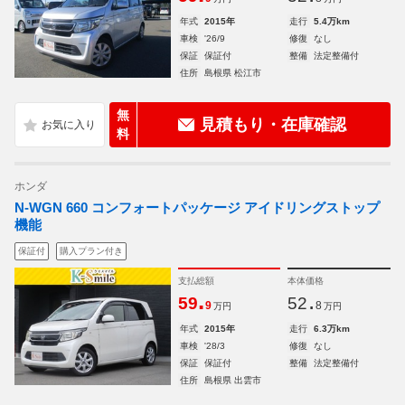
年式
2015年
走行
5.4万km
車検
'26/9
修復
なし
保証
保証付
整備
法定整備付
住所
島根県 松江市
無
見積もり・在庫確認
料
ホンダ
N-WGN 660 コンフォートパッケージ アイドリングストップ
機能
保証付
購入プラン付き
支払総額
本体価格
.
.
59
52
9
8
万円
万円
年式
2015年
走行
6.3万km
車検
'28/3
修復
なし
保証
保証付
整備
法定整備付
住所
島根県 出雲市