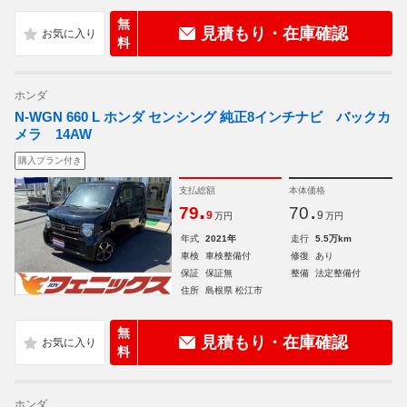
無
見積もり・在庫確認
料
ホンダ
N-WGN 660 L ホンダ センシング 純正8インチナビ バックカ
メラ 14AW
購入プラン付き
支払総額
本体価格
.
.
79
70
9
9
万円
万円
年式
2021年
走行
5.5万km
車検
車検整備付
修復
あり
保証
保証無
整備
法定整備付
住所
島根県 松江市
無
見積もり・在庫確認
料
ホンダ