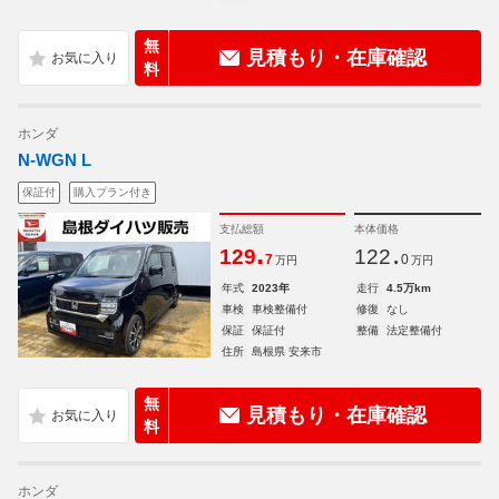
無
見積もり・在庫確認
料
ホンダ
N-WGN L
保証付
購入プラン付き
支払総額
本体価格
.
.
129
122
7
0
万円
万円
年式
2023年
走行
4.5万km
車検
車検整備付
修復
なし
保証
保証付
整備
法定整備付
住所
島根県 安来市
無
見積もり・在庫確認
料
ホンダ