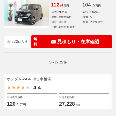
.
.
112
104
4
5
万円
万円
年式
2021年
走行
6.3万km
車検
車検整備付
修復
なし
保証
保証付
整備
法定整備付
住所
島根県 出雲市
無
見積もり・在庫確認
料
1
〜
27
/
27
件
ホンダ N-WGN 中古車相場
4.4
平均本体価格：
平均走行距離：
120
27,228
.4
万円
km