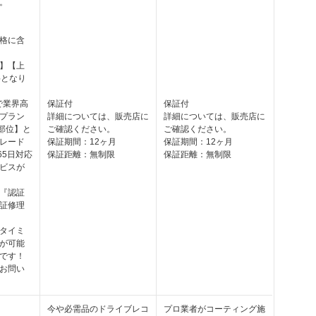
。
月
格に含
】【上
料となり
で業界高
保証付
保証付
プラン
詳細については、販売店に
詳細については、販売店に
6部位】と
ご確認ください。
ご確認ください。
レード
保証期間：12ヶ月
保証期間：12ヶ月
65日対応
保証距離：無制限
保証距離：無制限
ビスが
『認証
証修理
タイミ
が可能
です！
お問い
今や必需品のドライブレコ
プロ業者がコーティング施