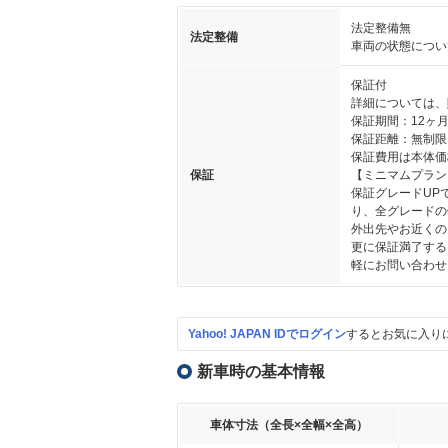
法定整備無
法定整備
車両の状態につい
保証付
詳細については、
保証期間：12ヶ
保証距離：無制限
保証費用は本体価
保証
【ミニマムプラン
保証グレードUP
り、全グレードの
外出先やお近くの
更に保証満了する
軽にお問い合わせ
Yahoo! JAPAN IDでログイン
するとお気に入り
新車時の基本情報
車体寸法（全長×全幅×全高）