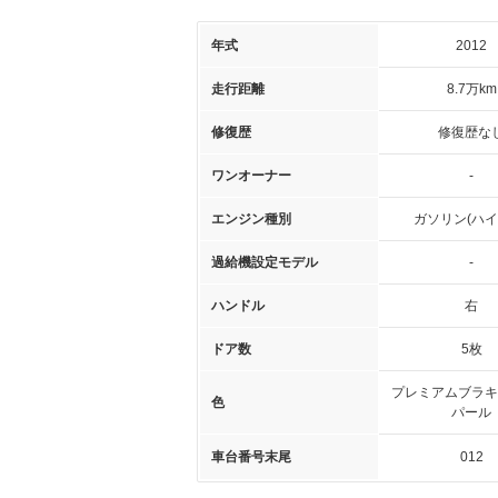
年式
2012
走行距離
8.7万km
修復歴
修復歴な
ワンオーナー
-
エンジン種別
ガソリン(ハイ
過給機設定モデル
-
ハンドル
右
ドア数
5枚
プレミアムブラキ
色
パール
車台番号末尾
012