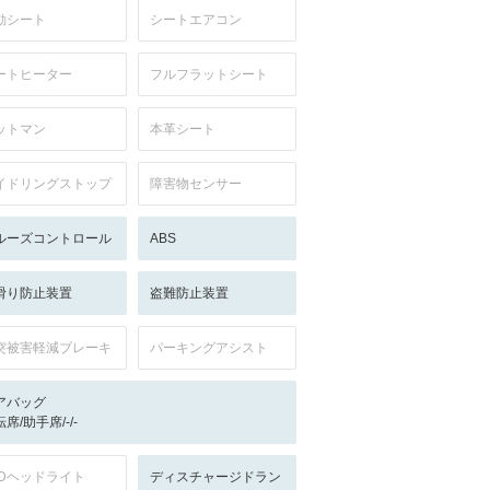
動シート
シートエアコン
ートヒーター
フルフラットシート
ットマン
本革シート
イドリングストップ
障害物センサー
ルーズコントロール
ABS
滑り防止装置
盗難防止装置
突被害軽減ブレーキ
パーキングアシスト
アバッグ
席/助手席/-/-
EDヘッドライト
ディスチャージドラン