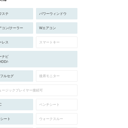
ワステ
パワーウィンドウ
アコン/クーラー
Wエアコン
ーレス
スマートキー
ーナビ
/HDD/-
V:フルセグ
後席モニター
ュージックプレイヤー接続可
C
ベンチシート
列シート
ウォークスルー