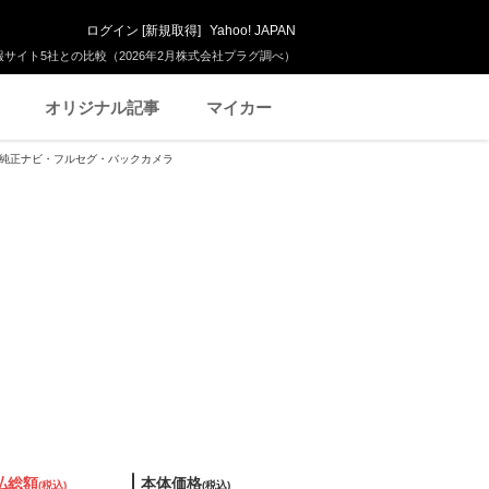
ログイン
[
新規取得
]
Yahoo! JAPAN
サイト5社との比較（2026年2月株式会社プラグ調べ）
オリジナル記事
マイカー
型・純正ナビ・フルセグ・バックカメラ
払総額
本体価格
(税込)
(税込)