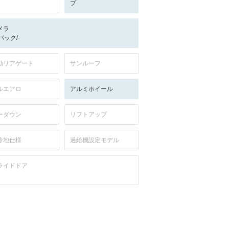
プ
メラ
-/バック/-
動リアゲート
サンルーフ
ルエアロ
アルミホイール
ーダウン
リフトアップ
冷地仕様
過給機設定モデル
ライドドア