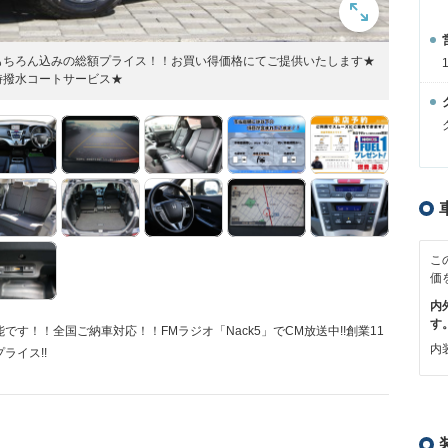
もちろん込みの総額プライス！！お買い得価格にてご提供いたします★
時撥水コートサービス★
こ
価
内
す
す！！全国ご納車対応！！FMラジオ「Nack5」でCM放送中!!創業11
内装
ライス!!