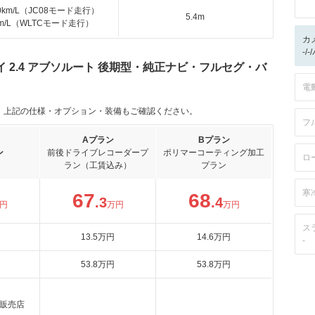
.0km/L（JC08モード走行）
5.4m
km/L（WLTCモード走行）
カ
-/
 2.4 アブソルート 後期型・純正ナビ・フルセグ・バ
電
。上記の仕様・オプション・装備もご確認ください。
フ
Aプラン
Bプラン
ン
前後ドライブレコーダープ
ポリマーコーティング加工
ロ
ラン（工賃込み）
プラン
寒
67
68
.3
.4
円
万円
万円
ス
13
.5
万円
14
.6
万円
-
53
.8
万円
53
.8
万円
販売店