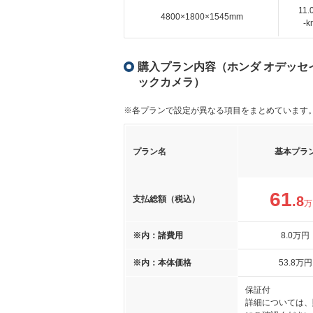
11
4800×1800×1545mm
-
購入プラン内容（ホンダ オデッセイ
ックカメラ）
※各プランで設定が異なる項目をまとめています
プラン名
基本プラ
61
.8
支払総額（税込）
万
※内：諸費用
8
.0
万円
※内：本体価格
53
.8
万円
保証付
詳細については、