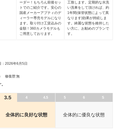
ーダー！もちろん前後セッ
工致します。定期的な水洗
トでのご紹介です。安心の
い洗車をして頂ければ、約
国産メーカーアプティのデ
1年間(保管状態によって異
ィーラー専売モデルになり
なります)効果が持続しま
ます。取り付け工賃込みの
す。綺麗な状態を維持した
金額！360カメラモデルも
い方に、お勧めのプランで
ご用意しております。
す。
：2026年6月5日
修復歴:
無
す。
3.5
4
4.5
5
6
S
全体的に良好な状態
全体的に優良な状態