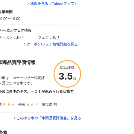
地図を見る（Yahoo!マップ）
営業時間
10:00〜19:00
クーポン/フェア情報
クーポン：あり
フェア：あり
クーポン/フェア情報詳細を見る
車両品質評価情報
総合評価
3.5
の車は、カーセンサー認定評
点
を受けた中古車です。
外装に多少のキズ、ヘコミが認められる状態で
。
:
外装:
修復歴:
無
この中古車の「車両品質評価書」を見る
装備