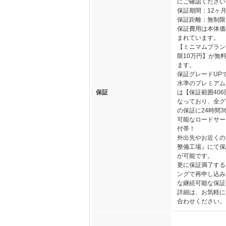
にご確認ください
保証期間：12ヶ
保証距離：無制限
保証費用は本体価
まれています。
【ミニマムプラン
限10万円】が無
ます。
保証グレードUP
水準のプレミアム
保証
は【保証範囲40
なっており、全グ
の保証に24時間3
可能なロードサー
付帯！
外出先やお近くの
整備工場』にて保
が可能です。
更に保証満了する
ングで再申し込み
な継続可能な保証
詳細は、お気軽に
合わせください。