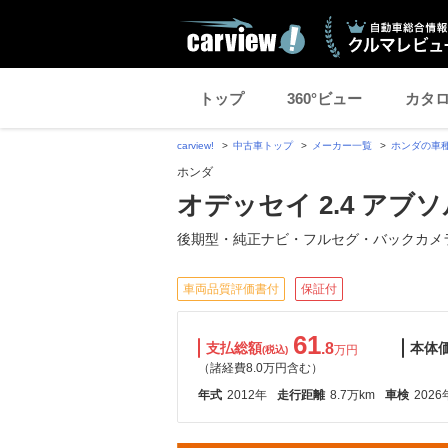
トップ
360°ビュー
カタ
carview!
中古車トップ
メーカー一覧
ホンダの車
ホンダ
オデッセイ 2.4 アブ
後期型・純正ナビ・フルセグ・バックカメ
車両品質評価書付
保証付
61
支払総額
.8
本体
万円
(税込)
（諸経費8.0万円含む）
年式
2012年
走行距離
8.7万km
車検
2026