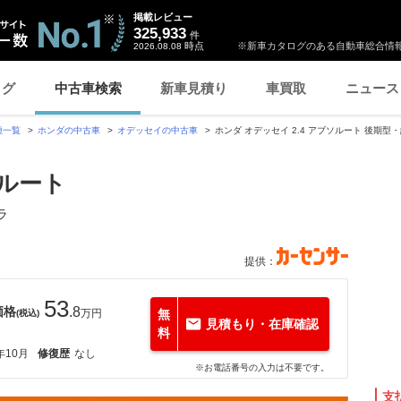
掲載レビュー
325,933
件
時点
※新車カタログのある自動車総合情報
2026.08.08
ログ
中古車検索
新車見積り
車買取
ニュース
種一覧
ホンダの中古車
オデッセイの中古車
ホンダ オデッセイ 2.4 アブソルート 後期
ソルート
ラ
提供：
53
価格
.8
万円
無
(税込)
見積もり・在庫確認
料
年10月
修復歴
なし
※お電話番号の入力は不要です。
支