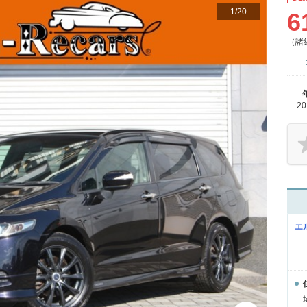
1
/
20
6
（諸
2
エ