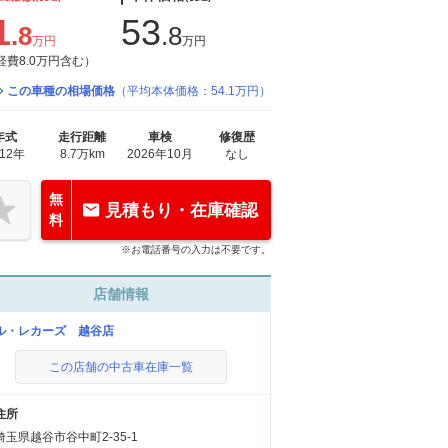
1
53
.8
.8
万円
万円
経費8.0万円含む）
この車種の相場価格
（平均本体価格：54.1万円）
年式
走行距離
車検
修復歴
012年
8.7万km
2026年10月
なし
無
見積もり・在庫確認
料
※お電話番号の入力は不要です。
店舗情報
ル・レカーズ 越谷店
この店舗の中古車在庫一覧
住所
埼玉県越谷市谷中町2-35-1