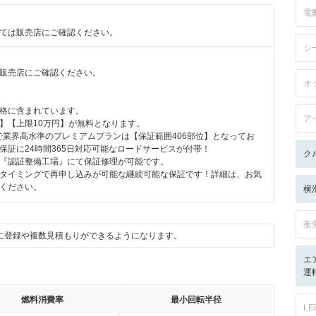
電
ては販売店にご確認ください。
シ
販売店にご確認ください。
オ
月
格に含まれています。
ア
】【上限10万円】が無料となります。
で業界高水準のプレミアムプランは【保証範囲406部位】となってお
保証に24時間365日対応可能なロードサービスが付帯！
ク
『認証整備工場』にて保証修理が可能です。
タイミングで再申し込みが可能な継続可能な保証です！詳細は、お気
ください。
横
衝
に登録や複数見積もりができるようになります。
エ
運転
燃料消費率
最小回転半径
L