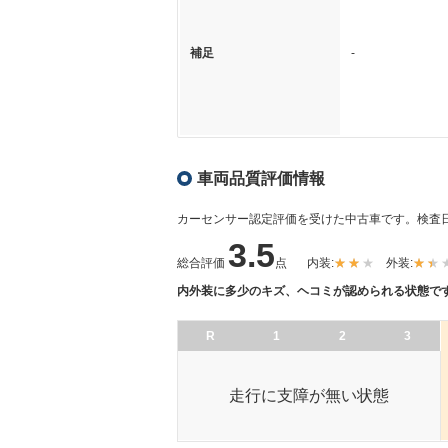
補足
-
車両品質評価情報
カーセンサー認定評価を受けた中古車です。
検査日
3.5
総合評価
点
内装:
外装:
内外装に多少のキズ、ヘコミが認められる状態で
R
1
2
3
走行に支障が無い状態