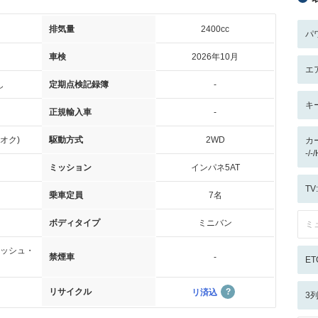
排気量
2400cc
パ
車検
2026年10月
エ
し
定期点検記録簿
-
キ
正規輸入車
-
オク)
駆動方式
2WD
カ
-/-
ミッション
インパネ5AT
T
乗車定員
7名
ボディタイプ
ミニバン
ミ
ッシュ・
禁煙車
-
ET
リサイクル
リ済込
3