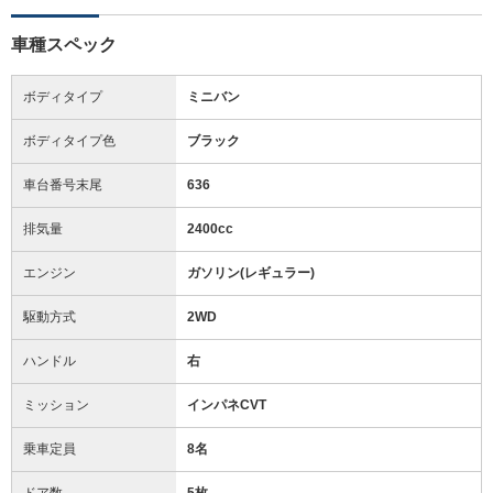
車種スペック
ボディタイプ
ミニバン
ボディタイプ色
ブラック
車台番号末尾
636
排気量
2400cc
エンジン
ガソリン(レギュラー)
駆動方式
2WD
ハンドル
右
ミッション
インパネCVT
乗車定員
8名
ドア数
5枚