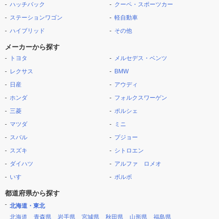
ハッチバック
クーペ・スポーツカー
ステーションワゴン
軽自動車
ハイブリッド
その他
メーカーから探す
トヨタ
メルセデス・ベンツ
レクサス
BMW
日産
アウディ
ホンダ
フォルクスワーゲン
三菱
ポルシェ
マツダ
ミニ
スバル
プジョー
スズキ
シトロエン
ダイハツ
アルファ ロメオ
いすゞ
ボルボ
都道府県から探す
北海道・東北
北海道
青森県
岩手県
宮城県
秋田県
山形県
福島県