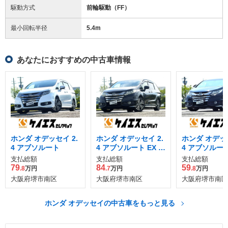
駆動方式
前輪駆動（FF）
最小回転半径
5.4
m
あなたにおすすめの中古車情報
ホンダ オデッセイ 2.
ホンダ オデッセイ 2.
ホンダ オデッセ
4 アブソルート
4 アブソルート EX ホ
4 アブソルー
ンダ センシング
支払総額
支払総額
支払総額
79
84
59
.8
万円
.7
万円
.8
万円
大阪府堺市南区
大阪府堺市南区
大阪府堺市南区
ホンダ オデッセイの中古車をもっと見る