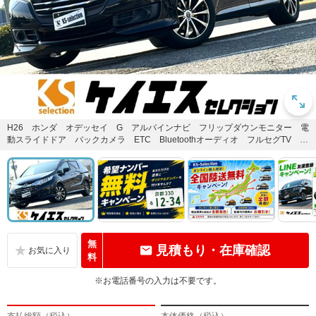
H26 ホンダ オデッセイ G アルパインナビ フリップダウンモニター 電
動スライドドア バックカメラ ETC Bluetoothオーディオ フルセグTV ク
ルーズコント...
無
見積もり・在庫確認
料
※お電話番号の入力は不要です。
支払総額（税込）
本体価格（税込）