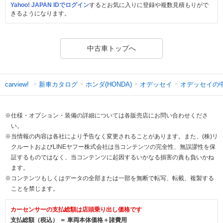
Yahoo! JAPAN IDでログイン
するとお気に入りに登録や複数見積もりがで
きるようになります。
中古車トップへ
新車カタログ
ホンダ(HONDA)
オデッセイ
オデッセイの
carview!
※仕様・オプション・装備の詳細については各販売店にお問い合わせくださ
い。
※当情報の内容は各社により予告なく変更されることがあります。また、(株)リ
クルートおよびLINEヤフー株式会社は当コンテンツの完全性、無誤謬性を保
証するものではなく、当コンテンツに起因するいかなる損害の責も負いかね
ます。
※コンテンツもしくはデータの全部または一部を無断で転写、転載、複製する
ことを禁じます。
カーセンサーの支払総額は店頭乗り出し価格です
支払総額（税込） ＝ 車両本体価格＋諸費用