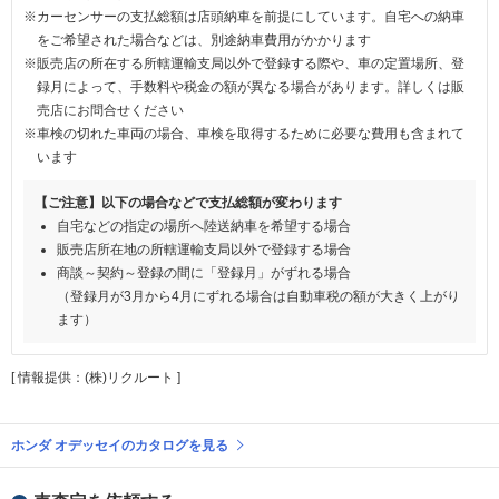
※カーセンサーの支払総額は店頭納車を前提にしています。自宅への納車
をご希望された場合などは、別途納車費用がかかります
※販売店の所在する所轄運輸支局以外で登録する際や、車の定置場所、登
録月によって、手数料や税金の額が異なる場合があります。詳しくは販
売店にお問合せください
※車検の切れた車両の場合、車検を取得するために必要な費用も含まれて
います
【ご注意】以下の場合などで支払総額が変わります
自宅などの指定の場所へ陸送納車を希望する場合
販売店所在地の所轄運輸支局以外で登録する場合
商談～契約～登録の間に「登録月」がずれる場合
（登録月が3月から4月にずれる場合は自動車税の額が大きく上がり
ます）
[ 情報提供：(株)リクルート ]
ホンダ オデッセイのカタログを見る