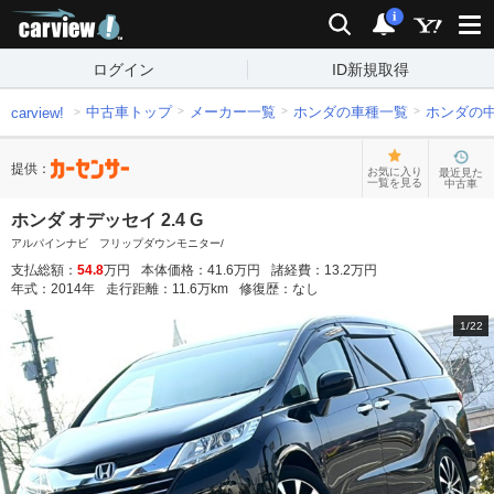
carview!
検索
通知
i
ログイン
ID新規取得
中古車トップ
メーカー一覧
ホンダの車種一覧
ホンダの
carview!
提供：
お気に入り
最近見た
一覧を見る
中古車
ホンダ オデッセイ 2.4 G
アルパインナビ フリップダウンモニター/
支払総額：
54.8
万円
本体価格：
41.6
万円
諸経費：
13.2
万円
年式：
2014
年
走行距離：
11.6
万km
修復歴：
なし
1
/
22