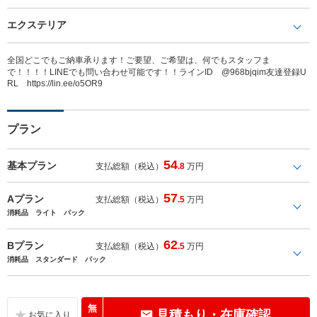
エクステリア
全国どこでもご納車承ります！ご要望、ご希望は、何でもスタッフま
で！！！！LINEでも問い合わせ可能です！！ラインID @968bjqim友達登録U
RL https://lin.ee/o5OR9
プラン
54
基本プラン
支払総額（税込）
.8
万円
57
Aプラン
支払総額（税込）
.5
万円
消耗品 ライト パック
62
Bプラン
支払総額（税込）
.5
万円
消耗品 スタンダード パック
無
見積もり・在庫確認