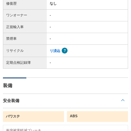
修復歴
なし
ワンオーナー
-
正規輸入車
-
禁煙車
-
リサイクル
リ済込
定期点検記録簿
-
装備
安全装備
ABS
パワステ
衝突被害軽減ブレーキ