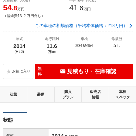
54
41
.8
.6
万円
万円
（諸経費13 .2 万円含む）
この車種の相場価格（平均本体価格：218万円）
年式
走行距離
車検
修復歴
2014
11.6
車検整備付
なし
(H26)
万km
無
見積もり・在庫確認
料
購入
販売店
車種
状態
装備
プラン
情報
スペック
状態
2014
年式