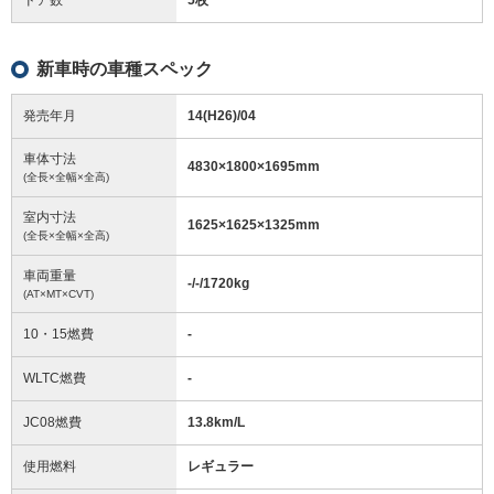
新車時の車種スペック
発売年月
14(H26)/04
車体寸法
4830
×
1800
×
1695
mm
(全長×全幅×全高)
室内寸法
1625
×
1625
×
1325
mm
(全長×全幅×全高)
車両重量
-/-/1720
kg
(AT×MT×CVT)
10・15燃費
-
WLTC燃費
-
JC08燃費
13.8km/L
使用燃料
レギュラー