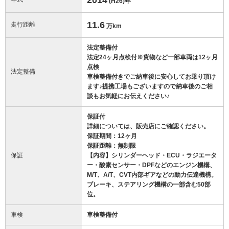
(H26)
年
11.6
走行距離
万km
法定整備付
法定24ヶ月点検付※貨物など一部車両は12ヶ月
点検
法定整備
車検整備付きでご納車後に安心してお乗り頂け
ます♪提携工場もございますので納車後のご相
談もお気軽にお伝えください♪
保証付
詳細については、販売店にご確認ください。
保証期間：12ヶ月
保証距離：無制限
保証
【内容】シリンダーヘッド・ECU・ラジエータ
ー・酸素センサー・DPFなどのエンジン機構、
M/T、A/T、CVT内部ギアなどの動力伝達機構。
ブレーキ、ステアリング機構の一部含む50部
位。
車検
車検整備付