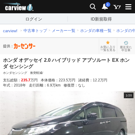
carview!
検索
通知
i
ログイン
ID新規取得
中古車トップ
メーカー一覧
ホンダの車種一覧
ホンダの
carview!
提供：
お気に入り
最近見た
一覧を見る
中古車
ホンダ オデッセイ 2.0 ハイブリッド アブソルート EX ホン
ダ センシング
ホンダセンシング 衝突軽減/
支払総額：
235.7
万円
本体価格：
223.5
万円
諸経費：
12.2
万円
年式：
2018
年
走行距離：
6.9
万km
修復歴：
なし
1
/
20