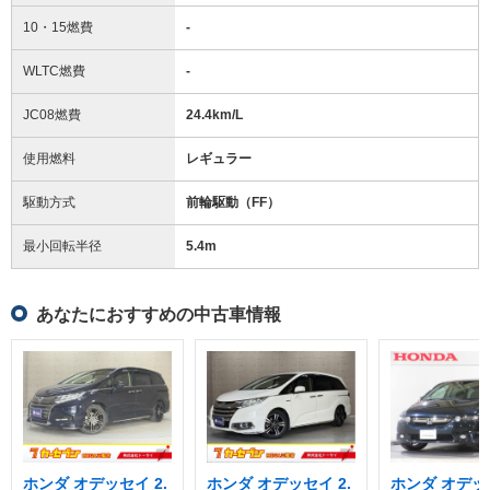
10・15燃費
-
WLTC燃費
-
JC08燃費
24.4km/L
使用燃料
レギュラー
駆動方式
前輪駆動（FF）
最小回転半径
5.4
m
あなたにおすすめの中古車情報
ホンダ オデッセイ 2.
ホンダ オデッセイ 2.
ホンダ オデッセ