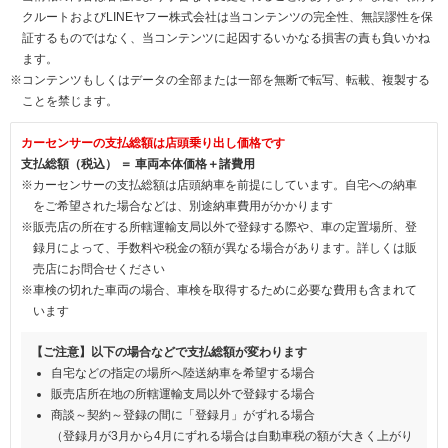
クルートおよびLINEヤフー株式会社は当コンテンツの完全性、無誤謬性を保
証するものではなく、当コンテンツに起因するいかなる損害の責も負いかね
ます。
※コンテンツもしくはデータの全部または一部を無断で転写、転載、複製する
ことを禁じます。
カーセンサーの支払総額は店頭乗り出し価格です
支払総額（税込） ＝ 車両本体価格＋諸費用
※カーセンサーの支払総額は店頭納車を前提にしています。自宅への納車
をご希望された場合などは、別途納車費用がかかります
※販売店の所在する所轄運輸支局以外で登録する際や、車の定置場所、登
録月によって、手数料や税金の額が異なる場合があります。詳しくは販
売店にお問合せください
※車検の切れた車両の場合、車検を取得するために必要な費用も含まれて
います
【ご注意】以下の場合などで支払総額が変わります
自宅などの指定の場所へ陸送納車を希望する場合
販売店所在地の所轄運輸支局以外で登録する場合
商談～契約～登録の間に「登録月」がずれる場合
（登録月が3月から4月にずれる場合は自動車税の額が大きく上がり