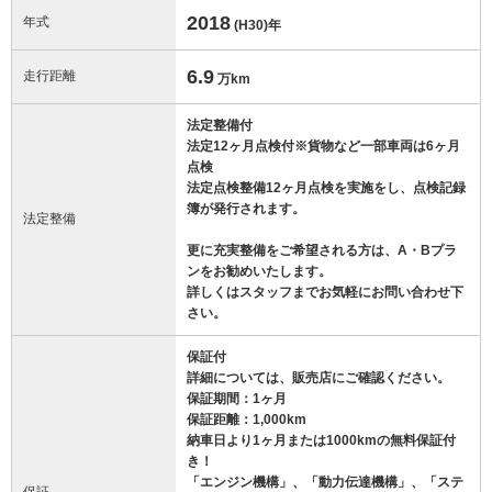
2018
年式
(H30)
年
6.9
走行距離
万km
法定整備付
法定12ヶ月点検付※貨物など一部車両は6ヶ月
点検
法定点検整備12ヶ月点検を実施をし、点検記録
簿が発行されます。
法定整備
更に充実整備をご希望される方は、A・Bプラ
ンをお勧めいたします。
詳しくはスタッフまでお気軽にお問い合わせ下
さい。
保証付
詳細については、販売店にご確認ください。
保証期間：1ヶ月
保証距離：1,000km
納車日より1ヶ月または1000kmの無料保証付
き！
「エンジン機構」、「動力伝達機構」、「ステ
保証