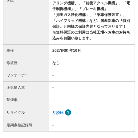
アリング機構」、「前後アクスル機構」、「電
子制御機構」、「ブレーキ機構」
「排出ガス浄化機構」、「乗車保護装置」、
「ハイブリッド機構」など、国産新車の『特別
保証』と同様の保証内容となっております！
※無料保証のご利用は当社工場へお車のお持ち
込みをお願い致します。
車検
2027(R9) 年10月
修復歴
なし
ワンオーナー
-
正規輸入車
-
禁煙車
-
リサイクル
リ済込
定期点検記録簿
-