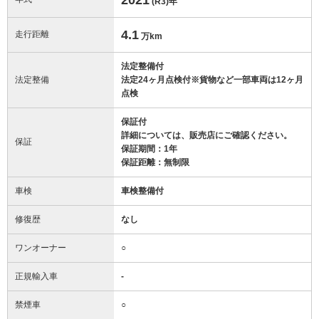
(R3)
年
4.1
走行距離
万km
法定整備付
法定整備
法定24ヶ月点検付※貨物など一部車両は12ヶ月
点検
保証付
詳細については、販売店にご確認ください。
保証
保証期間：1年
保証距離：無制限
車検
車検整備付
修復歴
なし
ワンオーナー
○
正規輸入車
-
禁煙車
○