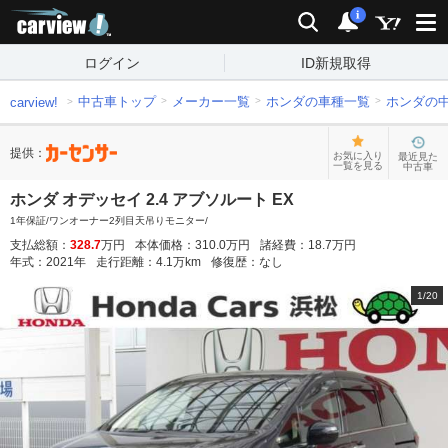
carview!
検索
通知
i
ログイン
ID新規取得
中古車トップ
メーカー一覧
ホンダの車種一覧
ホンダの
carview!
提供：
お気に入り
最近見た
一覧を見る
中古車
ホンダ オデッセイ 2.4 アブソルート EX
1年保証/ワンオーナー2列目天吊りモニター/
支払総額：
328.7
万円
本体価格：
310.0
万円
諸経費：
18.7
万円
年式：
2021
年
走行距離：
4.1
万km
修復歴：
なし
1
/
20