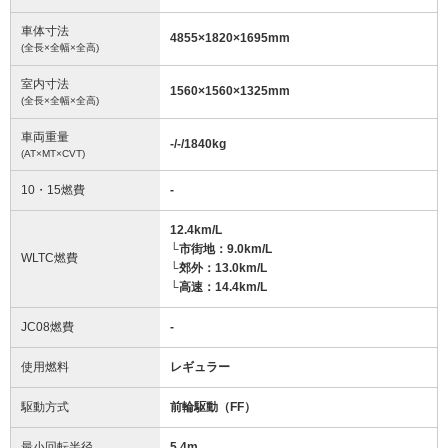
車体寸法
4855
×
1820
×
1695
mm
(全長×全幅×全高)
室内寸法
1560
×
1560
×
1325
mm
(全長×全幅×全高)
車両重量
-/-/1840
kg
(AT×MT×CVT)
10・15燃費
-
12.4km/L
└市街地：9.0km/L
WLTC燃費
└郊外：13.0km/L
└高速：14.4km/L
JC08燃費
-
使用燃料
レギュラー
駆動方式
前輪駆動（FF）
最小回転半径
5.4
m