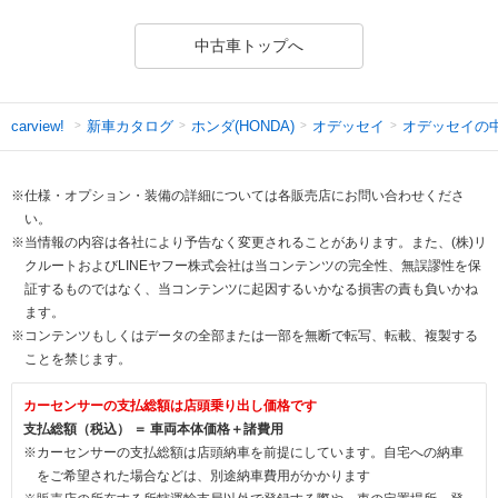
中古車トップへ
新車カタログ
ホンダ(HONDA)
オデッセイ
オデッセイの
carview!
※仕様・オプション・装備の詳細については各販売店にお問い合わせくださ
い。
※当情報の内容は各社により予告なく変更されることがあります。また、(株)リ
クルートおよびLINEヤフー株式会社は当コンテンツの完全性、無誤謬性を保
証するものではなく、当コンテンツに起因するいかなる損害の責も負いかね
ます。
※コンテンツもしくはデータの全部または一部を無断で転写、転載、複製する
ことを禁じます。
カーセンサーの支払総額は店頭乗り出し価格です
支払総額（税込） ＝ 車両本体価格＋諸費用
※カーセンサーの支払総額は店頭納車を前提にしています。自宅への納車
をご希望された場合などは、別途納車費用がかかります