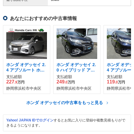
あなたにおすすめの中古車情報
ホンダ オデッセイ 2.
ホンダ オデッセイ 2.
ホンダ オデッセ
4 アブソルート ホン
0 ハイブリッド アブ
4 アブソルート
ダ センシング
ソルート EX ホンダ
支払総額
支払総額
支払総額
センシング
227
249
119
.9
万円
.0
万円
.0
万円
静岡県浜松市中央区
静岡県浜松市中央区
静岡県浜松市中
ホンダ オデッセイの中古車をもっと見る
Yahoo! JAPAN IDでログイン
するとお気に入りに登録や複数見積もりがで
きるようになります。