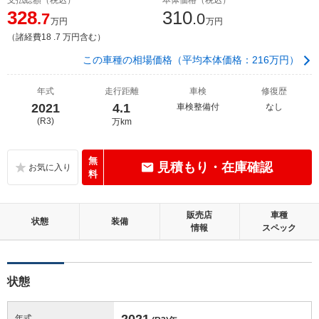
328
310
.7
.0
万円
万円
（諸経費18 .7 万円含む）
この車種の相場価格（平均本体価格：216万円）
年式
走行距離
車検
修復歴
2021
4.1
車検整備付
なし
(R3)
万km
無
見積もり・在庫確認
料
販売店
車種
状態
装備
情報
スペック
状態
2021
年式