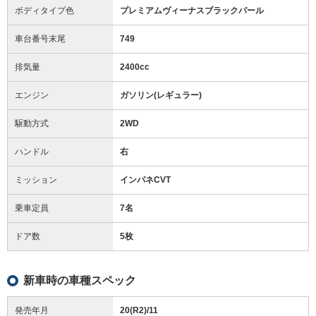
ボディタイプ色
プレミアムヴィーナスブラックパール
車台番号末尾
749
排気量
2400cc
エンジン
ガソリン(レギュラー)
駆動方式
2WD
ハンドル
右
ミッション
インパネCVT
乗車定員
7名
ドア数
5枚
新車時の車種スペック
発売年月
20(R2)/11