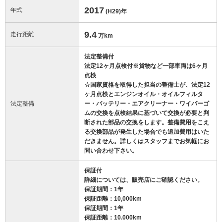
2017
年式
(H29)
年
9.4
走行距離
万km
法定整備付
法定12ヶ月点検付※貨物など一部車両は6ヶ月
点検
☆国家資格を取得した担当の整備士が、法定12
ヶ月点検とエンジンオイル・オイルフィルタ
法定整備
ー・バッテリー・エアクリーナー・ワイパーゴ
ムの交換を点検結果に基づいて交換が必要と判
断された部品の交換をします。整備費用をこえ
る交換部品が発生した場合でも追加費用はいた
だきません。詳しくはスタッフまでお気軽にお
問い合わせ下さい。
保証付
詳細については、販売店にご確認ください。
保証期間：1年
保証距離：10,000km
保証期間：1年
保証距離：10.000km