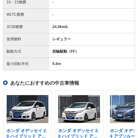
10・15燃費
-
WLTC燃費
-
JC08燃費
24.4km/L
使用燃料
レギュラー
駆動方式
前輪駆動（FF）
最小回転半径
5.4
m
あなたにおすすめの中古車情報
ホンダ オデッセイ 2.
ホンダ オデッセイ 2.
ホンダ オデッセ
0 ハイブリッド アブ
0 ハイブリッド アブ
4 アブソルー