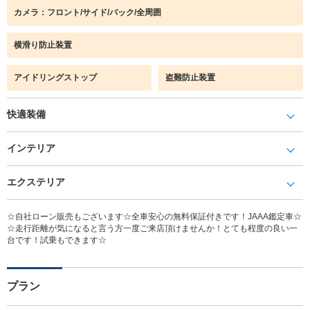
カメラ：フロント/サイド/バック/全周囲
横滑り防止装置
アイドリングストップ
盗難防止装置
快適装備
インテリア
エクステリア
☆自社ローン販売もございます☆全車安心の無料保証付きです！JAAA鑑定車☆
☆走行距離が気になると言う方一度ご来店頂けませんか！とても程度の良い一
台です！試乗もできます☆
プラン