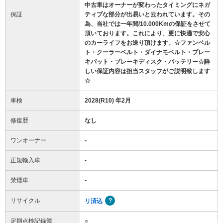
中古車はオーナーが変わったタイミングにネガ
保証
ティブな部分が出易いと云われています。その
為、当社では一年間/10.000Kmの保証をさせて
頂いております。これにより、更に快適で安心
のカーライフをお送り頂けます。☆ファンベル
ト・クーラーベルト・ダイナモベルト・ブレー
キパット・ブレーキディスク・バッテリー☆詳
しい保証内容は担当スタッフがご説明致します
☆
車検
2028(R10) 年2月
修復歴
なし
ワンオーナー
-
正規輸入車
-
禁煙車
-
リサイクル
リ済込
定期点検記録簿
○