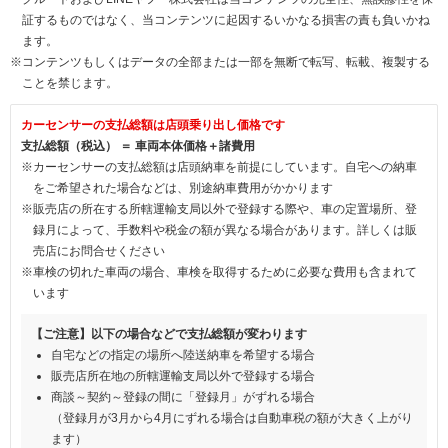
証するものではなく、当コンテンツに起因するいかなる損害の責も負いかね
ます。
※コンテンツもしくはデータの全部または一部を無断で転写、転載、複製する
ことを禁じます。
カーセンサーの支払総額は店頭乗り出し価格です
支払総額（税込） ＝ 車両本体価格＋諸費用
※カーセンサーの支払総額は店頭納車を前提にしています。自宅への納車
をご希望された場合などは、別途納車費用がかかります
※販売店の所在する所轄運輸支局以外で登録する際や、車の定置場所、登
録月によって、手数料や税金の額が異なる場合があります。詳しくは販
売店にお問合せください
※車検の切れた車両の場合、車検を取得するために必要な費用も含まれて
います
【ご注意】以下の場合などで支払総額が変わります
自宅などの指定の場所へ陸送納車を希望する場合
販売店所在地の所轄運輸支局以外で登録する場合
商談～契約～登録の間に「登録月」がずれる場合
（登録月が3月から4月にずれる場合は自動車税の額が大きく上がり
ます）