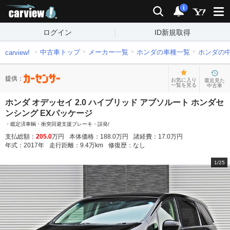
carview!
検索
通知
i
ログイン
ID新規取得
中古車トップ
メーカー一覧
ホンダの車種一覧
ホンダの
carview!
提供：
お気に入り
最近見た
一覧を見る
中古車
ホンダ オデッセイ 2.0 ハイブリッド アブソルート ホンダセ
ンシング EXパッケージ
・鑑定済車輌・衝突回避支援ブレーキ・誤発/
支払総額：
205.0
万円
本体価格：
188.0
万円
諸経費：
17.0
万円
年式：
2017
年
走行距離：
9.4
万km
修復歴：
なし
1
/
25