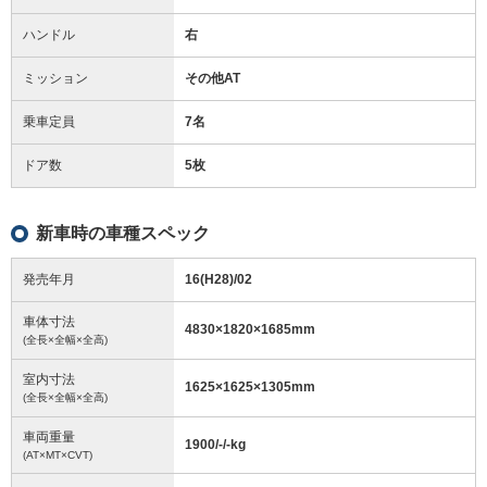
ハンドル
右
ミッション
その他AT
乗車定員
7名
ドア数
5枚
新車時の車種スペック
発売年月
16(H28)/02
車体寸法
4830
×
1820
×
1685
mm
(全長×全幅×全高)
室内寸法
1625
×
1625
×
1305
mm
(全長×全幅×全高)
車両重量
1900/-/-
kg
(AT×MT×CVT)