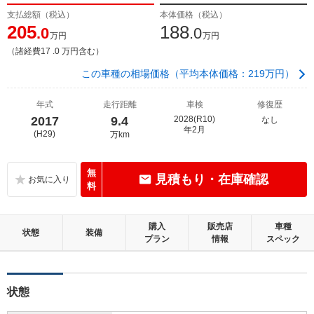
支払総額（税込）
本体価格（税込）
205
188
.0
.0
万円
万円
（諸経費17 .0 万円含む）
この車種の相場価格（平均本体価格：219万円）
年式
走行距離
車検
修復歴
2017
9.4
2028(R10)
なし
年2月
(H29)
万km
無
見積もり・在庫確認
料
購入
販売店
車種
状態
装備
プラン
情報
スペック
状態