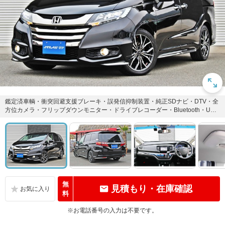
鑑定済車輌・衝突回避支援ブレーキ・誤発信抑制装置・純正SDナビ・DTV・全
方位カメラ・フリップダウンモニター・ドライブレコーダー・Bluetooth・US
B・DVD・ET...
無
見積もり・在庫確認
料
※お電話番号の入力は不要です。