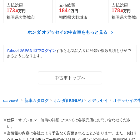
ソルート ホンダセン
ソルート ホンダセン
ダ センシング
支払総額
支払総額
支払総額
シング EXパッケージ
シング EXパッケージ
173
184
178
.0
万円
.0
万円
.0
万円
福岡県大野城市
福岡県大野城市
福岡県大野城市
ホンダ オデッセイの中古車をもっと見る
Yahoo! JAPAN IDでログイン
するとお気に入りに登録や複数見積もりがで
きるようになります。
中古車トップへ
新車カタログ
ホンダ(HONDA)
オデッセイ
オデッセイの
carview!
※仕様・オプション・装備の詳細については各販売店にお問い合わせくださ
い。
※当情報の内容は各社により予告なく変更されることがあります。また、(株)リ
クルートおよびLINEヤフー株式会社は当コンテンツの完全性、無誤謬性を保