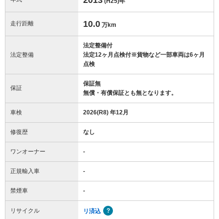
(H25)
年
10.0
走行距離
万km
法定整備付
法定整備
法定12ヶ月点検付※貨物など一部車両は6ヶ月
点検
保証無
保証
無償・有償保証とも無となります。
車検
2026(R8) 年12月
修復歴
なし
ワンオーナー
-
正規輸入車
-
禁煙車
-
リサイクル
リ済込