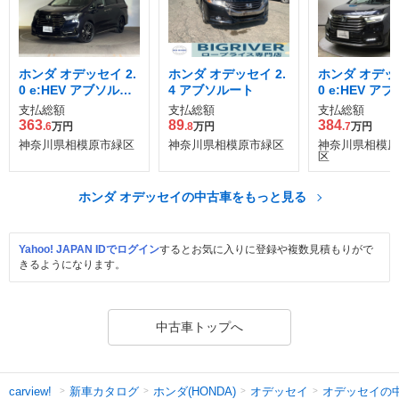
ホンダ オデッセイ 2.
ホンダ オデッセイ 2.
ホンダ オデッセ
0 e:HEV アブソルー
4 アブソルート
0 e:HEV ア
ト
ト EX
支払総額
支払総額
支払総額
363
89
384
.6
万円
.8
万円
.7
万円
神奈川県相模原市緑区
神奈川県相模原市緑区
神奈川県相模原
区
ホンダ オデッセイの中古車をもっと見る
Yahoo! JAPAN IDでログイン
するとお気に入りに登録や複数見積もりがで
きるようになります。
中古車トップへ
新車カタログ
ホンダ(HONDA)
オデッセイ
オデッセイの
carview!