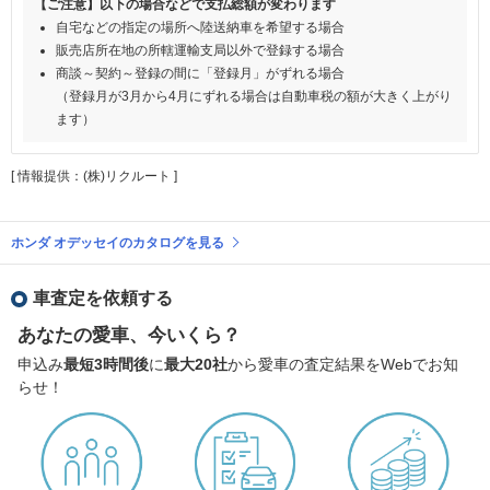
【ご注意】以下の場合などで支払総額が変わります
自宅などの指定の場所へ陸送納車を希望する場合
販売店所在地の所轄運輸支局以外で登録する場合
商談～契約～登録の間に「登録月」がずれる場合
（登録月が3月から4月にずれる場合は自動車税の額が大きく上がり
ます）
[ 情報提供：(株)リクルート ]
ホンダ オデッセイのカタログを見る
車査定を依頼する
あなたの愛車、今いくら？
申込み
最短3時間後
に
最大20社
から愛車の査定結果をWebでお知
らせ！