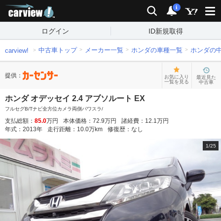
carview!
検索
通知
i
ログイン
ID新規取得
中古車トップ
メーカー一覧
ホンダの車種一覧
ホンダの
carview!
提供：
お気に入り
最近見た
一覧を見る
中古車
ホンダ オデッセイ 2.4 アブソルート EX
フルセグB/Tナビ全方位カメラ両側パワスラ/
支払総額：
85.0
万円
本体価格：
72.9
万円
諸経費：
12.1
万円
年式：
2013
年
走行距離：
10.0
万km
修復歴：
なし
1
/
25